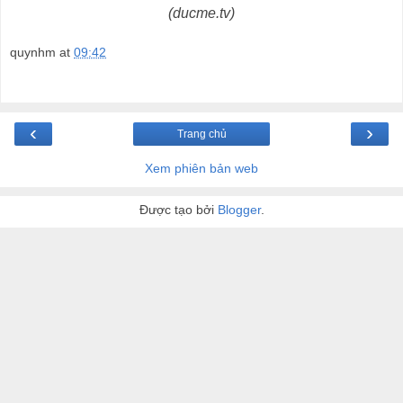
(ducme.tv)
quynhm
at
09:42
‹
›
Trang chủ
Xem phiên bản web
Được tạo bởi
Blogger
.