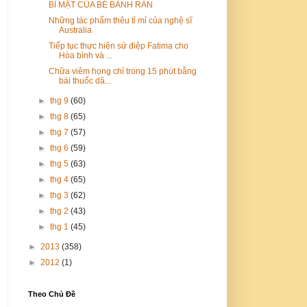
BÍ MẬT CỦA BÉ BÁNH RÁN
Những tác phẩm thêu tỉ mỉ của nghệ sĩ
Australia
Tiếp tục thực hiện sứ điệp Fatima cho
Hòa bình và ...
Chữa viêm họng chỉ trong 15 phút bằng
bài thuốc dâ...
►
thg 9
(60)
►
thg 8
(65)
►
thg 7
(57)
►
thg 6
(59)
►
thg 5
(63)
►
thg 4
(65)
►
thg 3
(62)
►
thg 2
(43)
►
thg 1
(45)
►
2013
(358)
►
2012
(1)
Theo Chủ Đề