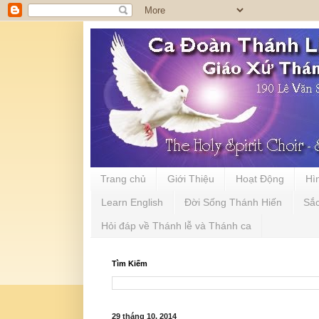
Trang chủ
Giới Thiệu
Hoạt Động
Hì
Learn English
Đời Sống Thánh Hiến
Sắ
Hỏi đáp về Thánh lễ và Thánh ca
Tìm Kiếm
29 tháng 10, 2014