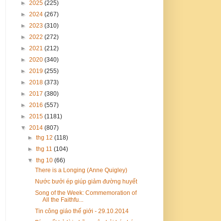
►
2025
(225)
►
2024
(267)
►
2023
(310)
►
2022
(272)
►
2021
(212)
►
2020
(340)
►
2019
(255)
►
2018
(373)
►
2017
(380)
►
2016
(557)
►
2015
(1181)
▼
2014
(807)
►
thg 12
(118)
►
thg 11
(104)
▼
thg 10
(66)
There is a Longing (Anne Quigley)
Nước bưởi ép giúp giảm đường huyết
Song of the Week: Commemoration of
All the Faithfu...
Tin công giáo thế giới - 29.10.2014