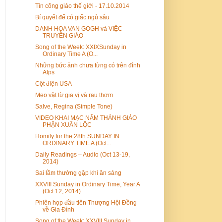
Tin công giáo thế giới - 17.10.2014
Bí quyết để có giấc ngủ sâu
DANH HỌA VAN GOGH và VIỆC
TRUYỀN GIÁO
Song of the Week: XXIXSunday in
Ordinary Time A (O...
Những bức ảnh chưa từng có trên đỉnh
Alps
Cột điện USA
Mẹo vặt từ gia vị và rau thơm
Salve, Regina (Simple Tone)
VIDEO KHAI MẠC NĂM THÁNH GIÁO
PHẬN XUÂN LỘC
Homily for the 28th SUNDAY IN
ORDINARY TIME A (Oct...
Daily Readings – Audio (Oct 13-19,
2014)
Sai lầm thường gặp khi ăn sáng
XXVIII Sunday in Ordinary Time, Year A
(Oct 12, 2014)
Phiên họp đầu tiên Thượng Hội Đồng
về Gia Đình
Song of the Week: XXVIII Sunday in