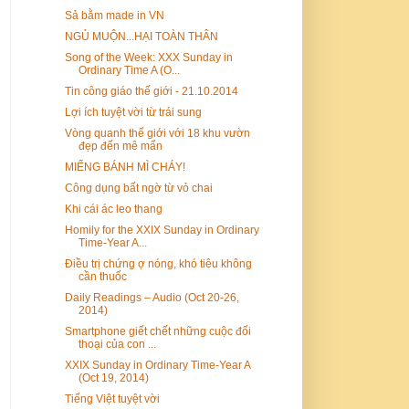
Sả bằm made in VN
NGỦ MUỘN...HẠI TOÀN THÂN
Song of the Week: XXX Sunday in
Ordinary Time A (O...
Tin công giáo thế giới - 21.10.2014
Lợi ích tuyệt vời từ trái sung
Vòng quanh thế giới với 18 khu vườn
đẹp đến mê mẩn
MIẾNG BÁNH MÌ CHÁY!
Công dụng bất ngờ từ vỏ chai
Khi cái ác leo thang
Homily for the XXIX Sunday in Ordinary
Time-Year A...
Điều trị chứng ợ nóng, khó tiêu không
cần thuốc
Daily Readings – Audio (Oct 20-26,
2014)
Smartphone giết chết những cuộc đối
thoại của con ...
XXIX Sunday in Ordinary Time-Year A
(Oct 19, 2014)
Tiếng Việt tuyệt vời