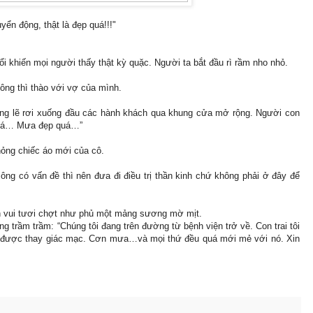
ển động, thật là đẹp quá!!!"
ổi khiến mọi người thấy thật kỳ quặc. Người ta bắt đầu rì rầm nho nhỏ.
 ông thì thào với vợ của mình.
 lặng lẽ rơi xuống đầu các hành khách qua khung cửa mở rộng. Người con
 quá… Mưa đẹp quá…”
ỏng chiếc áo mới của cô.
ông có vấn đề thì nên đưa đi điều trị thần kinh chứ không phải ở đây để
vốn vui tươi chợt như phủ một mảng sương mờ mịt.
ng trầm trầm: “Chúng tôi đang trên đường từ bệnh viện trở về. Con trai tôi
i được thay giác mạc. Cơn mưa…và mọi thứ đều quá mới mẻ với nó. Xin