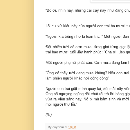
“Bố ơi, nhìn này, những cái cây này như đang chuy
Lối cư xử kiểu này của người con trai ba mươi tu
“Người kia trông như bị loạn trí…” Một người đàn
Đột nhiên trời đổ cơn mưa, từng giọt từng giọt
trai bao mươi tuổi đầy hạnh phúc: “Cha ơi, đẹp
Một người phụ nữ phát cáu. Cơn mưa đang làm h
“Ông có thấy trời đang mưa không? Nếu con trai 
làm phiền người khác nơi công cộng”
Người con trai giật mình quay lại, đôi mắt nãy 
Ông bố ngượng ngùng đôi chút rồi trả lời bằng giọ
vừa ra viện sáng nay. Nó bị mù bẩm sinh và mớ
mọi người thứ lỗi.”
(St)
By
quynhm
at
10:08