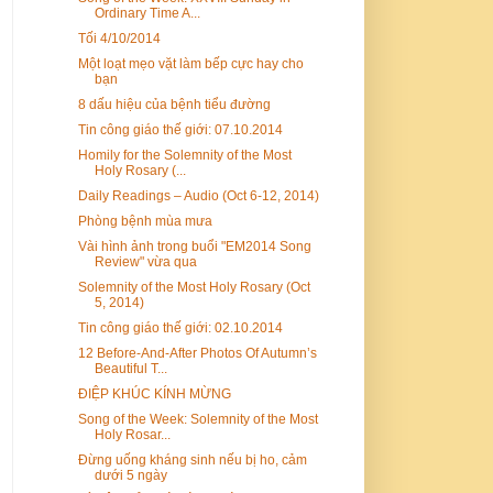
Ordinary Time A...
Tối 4/10/2014
Một loạt mẹo vặt làm bếp cực hay cho
bạn
8 dấu hiệu của bệnh tiểu đường
Tin công giáo thế giới: 07.10.2014
Homily for the Solemnity of the Most
Holy Rosary (...
Daily Readings – Audio (Oct 6-12, 2014)
Phòng bệnh mùa mưa
Vài hình ảnh trong buổi "EM2014 Song
Review" vừa qua
Solemnity of the Most Holy Rosary (Oct
5, 2014)
Tin công giáo thế giới: 02.10.2014
12 Before-And-After Photos Of Autumn’s
Beautiful T...
ĐIỆP KHÚC KÍNH MỪNG
Song of the Week: Solemnity of the Most
Holy Rosar...
Đừng uống kháng sinh nếu bị ho, cảm
dưới 5 ngày