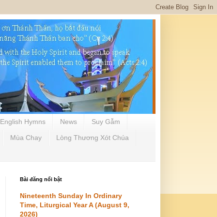
English Hymns
News
Suy Gẫm
Mùa Chay
Lòng Thương Xót Chúa
Bài đăng nổi bật
Nineteenth Sunday In Ordinary
Time, Liturgical Year A (August 9,
2026)