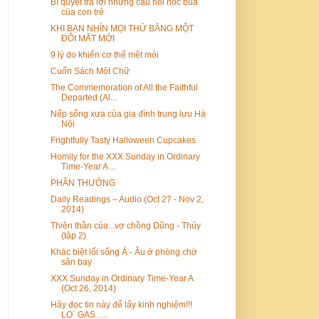
Bí quyết trả lời những câu hỏi hóc búa
của con trẻ
KHI BẠN NHÌN MỌI THỨ BẰNG MỘT
ĐÔI MẮT MỚI
9 lý do khiến cơ thể mệt mỏi
Cuốn Sách Một Chữ
The Commemoration of All the Faithful
Departed (Al...
Nếp sống xưa của gia đình trung lưu Hà
Nội
Frightfully Tasty Halloween Cupcakes
Homily for the XXX Sunday in Ordinary
Time-Year A ...
PHẦN THƯỞNG
Daily Readings – Audio (Oct 27 - Nov 2,
2014)
Thiên thần của...vợ chồng Dũng - Thủy
(tập 2)
Khác biệt lối sống Á - Âu ở phòng chờ
sân bay
XXX Sunday in Ordinary Time-Year A
(Oct 26, 2014)
Hãy đọc tin này để lấy kinh nghiệm!!!
LO` GAS…..