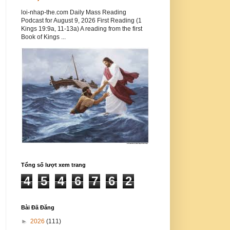
loi-nhap-the.com Daily Mass Reading
Podcast for August 9, 2026 First Reading (1
Kings 19:9a, 11-13a) A reading from the first
Book of Kings ...
Tổng số lượt xem trang
4
5
4
6
7
6
2
Bài Đã Đăng
►
2026
(111)