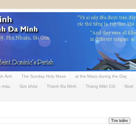
nh Ảnh
The Sunday Holy Mass
at the Mass during the Day
c màu
Sức khỏe
Thánh Đa Minh
Tháng Mân Côi
Noel