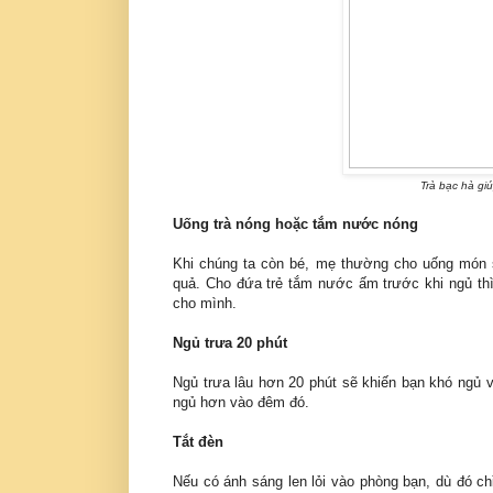
Trà bạc hà gi
Uống trà nóng hoặc tắm nước nóng
Khi chúng ta còn bé, mẹ thường cho uống món s
quả. Cho đứa trẻ tắm nước ấm trước khi ngủ th
cho mình.
Ngủ trưa 20 phút
Ngủ trưa lâu hơn 20 phút sẽ khiến bạn khó ngủ và
ngủ hơn vào đêm đó.
Tắt đèn
Nếu có ánh sáng len lỏi vào phòng bạn, dù đó c