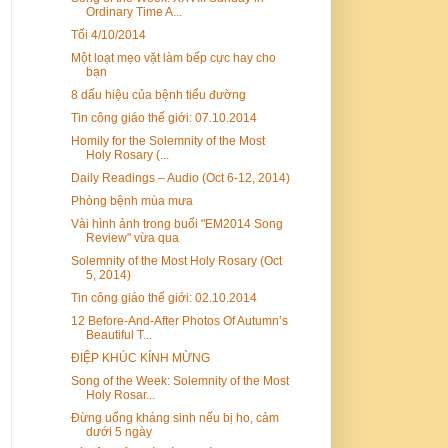
Ordinary Time A...
Tối 4/10/2014
Một loạt mẹo vặt làm bếp cực hay cho
bạn
8 dấu hiệu của bệnh tiểu đường
Tin công giáo thế giới: 07.10.2014
Homily for the Solemnity of the Most
Holy Rosary (...
Daily Readings – Audio (Oct 6-12, 2014)
Phòng bệnh mùa mưa
Vài hình ảnh trong buổi "EM2014 Song
Review" vừa qua
Solemnity of the Most Holy Rosary (Oct
5, 2014)
Tin công giáo thế giới: 02.10.2014
12 Before-And-After Photos Of Autumn’s
Beautiful T...
ĐIỆP KHÚC KÍNH MỪNG
Song of the Week: Solemnity of the Most
Holy Rosar...
Đừng uống kháng sinh nếu bị ho, cảm
dưới 5 ngày