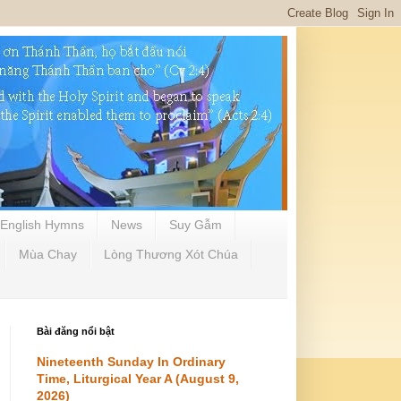
English Hymns
News
Suy Gẫm
Mùa Chay
Lòng Thương Xót Chúa
Bài đăng nổi bật
Nineteenth Sunday In Ordinary
Time, Liturgical Year A (August 9,
2026)