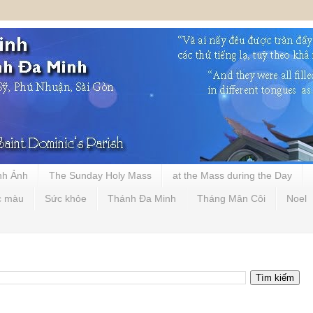
nh Ảnh
The Sunday Holy Mass
at the Mass during the Day
c màu
Sức khỏe
Thánh Đa Minh
Tháng Mân Côi
Noel