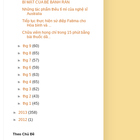
BÍ MẬT CỦA BÉ BÁNH RÁN
Những tác phẩm thêu tỉ mỉ của nghệ sĩ
Australia
Tiếp tục thực hiện sứ điệp Fatima cho
Hòa bình và ...
Chữa viêm họng chỉ trong 15 phút bằng
bài thuốc dâ...
►
thg 9
(60)
►
thg 8
(65)
►
thg 7
(57)
►
thg 6
(59)
►
thg 5
(63)
►
thg 4
(65)
►
thg 3
(62)
►
thg 2
(43)
►
thg 1
(45)
►
2013
(358)
►
2012
(1)
Theo Chủ Đề