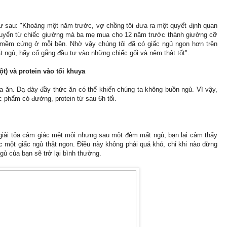
hư sau: "Khoảng một năm trước, vợ chồng tôi đưa ra một quyết định quan
chuyển từ chiếc giường mà ba mẹ mua cho 12 năm trước thành giường cỡ
 mềm cứng ở mỗi bên. Nhờ vậy chúng tôi đã có giấc ngủ ngon hơn trên
 ngủ, hãy cố gắng đầu tư vào những chiếc gối và nệm thật tốt".
) và protein vào tối khuya
 ăn. Dạ dày đầy thức ăn có thể khiến chúng ta không buồn ngủ. Vì vậy,
 phẩm có đường, protein từ sau 6h tối.
 giải tỏa cảm giác mệt mỏi nhưng sau một đêm mất ngủ, bạn lại cảm thấy
 một giấc ngủ thật ngon. Điều này không phải quá khó, chỉ khi nào dừng
ngủ của bạn sẽ trở lại bình thường.