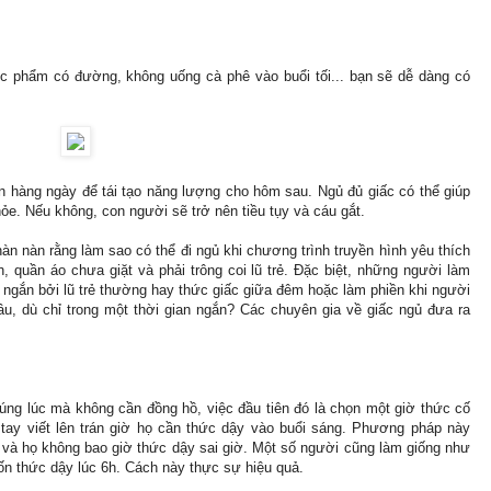
c phẩm có đường, không uống cà phê vào buổi tối... bạn sẽ dễ dàng có
ện hàng ngày để tái tạo năng lượng cho hôm sau. Ngủ đủ giấc có thể giúp
e. Nếu không, con người sẽ trở nên tiều tụy và cáu gắt.
n nàn rằng làm sao có thể đi ngủ khi chương trình truyền hình yêu thích
, quần áo chưa giặt và phải trông coi lũ trẻ. Đặc biệt, những người làm
 ngắn bởi lũ trẻ thường hay thức giấc giữa đêm hoặc làm phiền khi người
âu, dù chỉ trong một thời gian ngắn? Các chuyên gia về giấc ngủ đưa ra
úng lúc mà không cần đồng hồ, việc đầu tiên đó là chọn một giờ thức cố
tay viết lên trán giờ họ cần thức dậy vào buổi sáng. Phương pháp này
2 và họ không bao giờ thức dậy sai giờ. Một số người cũng làm giống như
ốn thức dậy lúc 6h. Cách này thực sự hiệu quả.