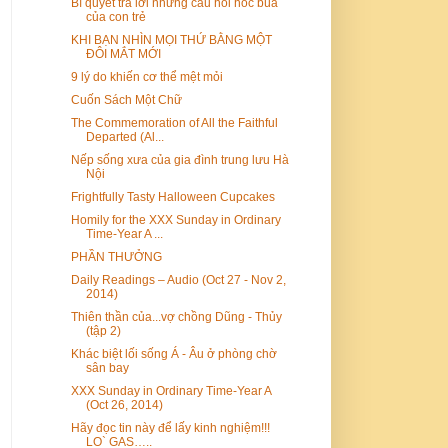
Bí quyết trả lời những câu hỏi hóc búa
của con trẻ
KHI BẠN NHÌN MỌI THỨ BẰNG MỘT
ĐÔI MẮT MỚI
9 lý do khiến cơ thể mệt mỏi
Cuốn Sách Một Chữ
The Commemoration of All the Faithful
Departed (Al...
Nếp sống xưa của gia đình trung lưu Hà
Nội
Frightfully Tasty Halloween Cupcakes
Homily for the XXX Sunday in Ordinary
Time-Year A ...
PHẦN THƯỞNG
Daily Readings – Audio (Oct 27 - Nov 2,
2014)
Thiên thần của...vợ chồng Dũng - Thủy
(tập 2)
Khác biệt lối sống Á - Âu ở phòng chờ
sân bay
XXX Sunday in Ordinary Time-Year A
(Oct 26, 2014)
Hãy đọc tin này để lấy kinh nghiệm!!!
LO` GAS…..