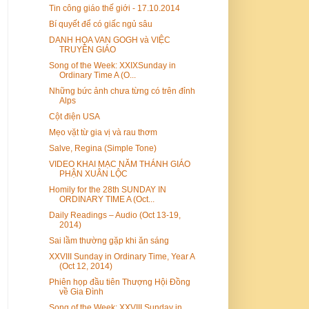
Tin công giáo thế giới - 17.10.2014
Bí quyết để có giấc ngủ sâu
DANH HỌA VAN GOGH và VIỆC
TRUYỀN GIÁO
Song of the Week: XXIXSunday in
Ordinary Time A (O...
Những bức ảnh chưa từng có trên đỉnh
Alps
Cột điện USA
Mẹo vặt từ gia vị và rau thơm
Salve, Regina (Simple Tone)
VIDEO KHAI MẠC NĂM THÁNH GIÁO
PHẬN XUÂN LỘC
Homily for the 28th SUNDAY IN
ORDINARY TIME A (Oct...
Daily Readings – Audio (Oct 13-19,
2014)
Sai lầm thường gặp khi ăn sáng
XXVIII Sunday in Ordinary Time, Year A
(Oct 12, 2014)
Phiên họp đầu tiên Thượng Hội Đồng
về Gia Đình
Song of the Week: XXVIII Sunday in