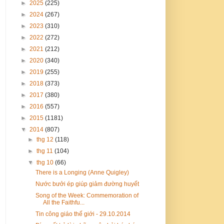
►
2025
(225)
►
2024
(267)
►
2023
(310)
►
2022
(272)
►
2021
(212)
►
2020
(340)
►
2019
(255)
►
2018
(373)
►
2017
(380)
►
2016
(557)
►
2015
(1181)
▼
2014
(807)
►
thg 12
(118)
►
thg 11
(104)
▼
thg 10
(66)
There is a Longing (Anne Quigley)
Nước bưởi ép giúp giảm đường huyết
Song of the Week: Commemoration of
All the Faithfu...
Tin công giáo thế giới - 29.10.2014