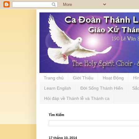
Trang chủ
Giới Thiệu
Hoạt Động
Hì
Learn English
Đời Sống Thánh Hiến
Sắ
Hỏi đáp về Thánh lễ và Thánh ca
Tìm Kiếm
17 tháng 10, 2014