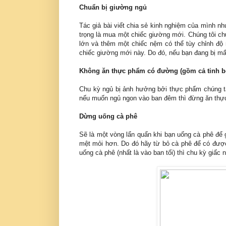
Chuẩn bị giường ngủ
Tác giả bài viết chia sẻ kinh nghiệm của mình n
trọng là mua một chiếc giường mới. Chúng tôi 
lớn và thêm một chiếc nệm có thể tùy chỉnh độ
chiếc giường mới này. Do đó, nếu bạn đang bị mất
Không ăn thực phẩm có đường (gồm cả tinh bột
Chu kỳ ngủ bị ảnh hưởng bởi thực phẩm chúng ta
nếu muốn ngủ ngon vào ban đêm thì đừng ăn thực
Dừng uống cà phê
Sẽ là một vòng lẩn quẩn khi bạn uống cà phê để
mệt mỏi hơn. Do đó hãy từ bỏ cà phê để có được
uống cà phê (nhất là vào ban tối) thì chu kỳ giấc 