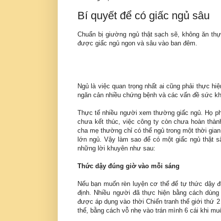
Bí quyết để có giấc ngủ sâu
Chuẩn bị giường ngủ thật sạch sẽ, không ăn thự
được giấc ngủ ngon và sâu vào ban đêm.
Ngủ là việc quan trọng nhất ai cũng phải thực hi
ngăn cản nhiều chứng bệnh và các vấn đề sức khỏ
Thực tế nhiều người xem thường giấc ngủ. Họ phà
chưa kết thúc, việc công ty còn chưa hoàn thành
cha mẹ thường chỉ có thể ngủ trong một thời gian
lớn ngủ. Vậy làm sao để có một giấc ngủ thật s
những lời khuyên như sau:
Thức dậy đúng giờ vào mỗi sáng
Nếu bạn muốn rèn luyện cơ thể để tự thức dậy đ
định. Nhiều người đã thực hiện bằng cách dùng 
được áp dụng vào thời Chiến tranh thế giới thứ 
thế, bằng cách vỗ nhẹ vào trán mình 6 cái khi mu