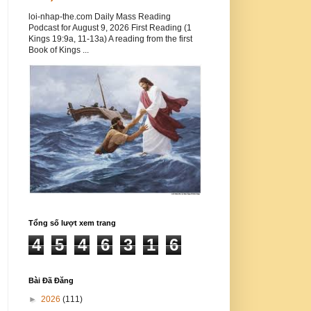
loi-nhap-the.com Daily Mass Reading
Podcast for August 9, 2026 First Reading (1
Kings 19:9a, 11-13a) A reading from the first
Book of Kings ...
Tổng số lượt xem trang
4
5
4
6
3
1
6
Bài Đã Đăng
►
2026
(111)