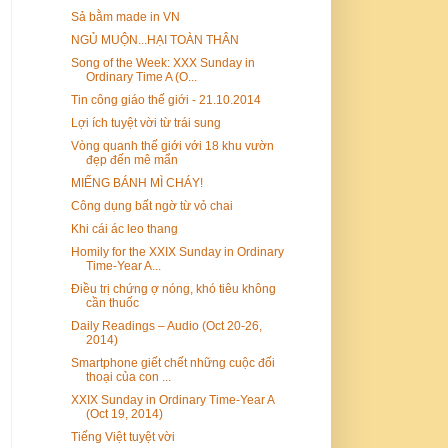
Sả bằm made in VN
NGỦ MUỘN...HẠI TOÀN THÂN
Song of the Week: XXX Sunday in
Ordinary Time A (O...
Tin công giáo thế giới - 21.10.2014
Lợi ích tuyệt vời từ trái sung
Vòng quanh thế giới với 18 khu vườn
đẹp đến mê mẩn
MIẾNG BÁNH MÌ CHÁY!
Công dụng bất ngờ từ vỏ chai
Khi cái ác leo thang
Homily for the XXIX Sunday in Ordinary
Time-Year A...
Điều trị chứng ợ nóng, khó tiêu không
cần thuốc
Daily Readings – Audio (Oct 20-26,
2014)
Smartphone giết chết những cuộc đối
thoại của con ...
XXIX Sunday in Ordinary Time-Year A
(Oct 19, 2014)
Tiếng Việt tuyệt vời