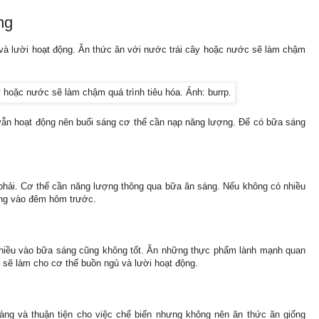
ng
và lười hoạt động. Ăn thức ăn với nước trái cây hoặc nước sẽ làm chậm
ão vẫn hoạt động nên buổi sáng cơ thể cần nạp năng lượng. Để có bữa sáng
phải. Cơ thể cần năng lượng thông qua bữa ăn sáng. Nếu không có nhiều
áng vào đêm hôm trước.
nhiều vào bữa sáng cũng không tốt. Ăn những thực phẩm lành mạnh quan
 sẽ làm cho cơ thể buồn ngủ và lười hoạt động.
ng và thuận tiện cho việc chế biến nhưng không nên ăn thức ăn giống