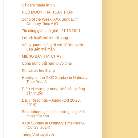
Sả bằm made in VN
NGỦ MUỘN...HẠI TOÀN THÂN
Song of the Week: XXX Sunday in
Ordinary Time A (O...
Tin công giáo thế giới - 21.10.2014
Lợi ích tuyệt vời từ trái sung
Vòng quanh thế giới với 18 khu vườn
đẹp đến mê mẩn
MIẾNG BÁNH MÌ CHÁY!
Công dụng bất ngờ từ vỏ chai
Khi cái ác leo thang
Homily for the XXIX Sunday in Ordinary
Time-Year A...
Điều trị chứng ợ nóng, khó tiêu không
cần thuốc
Daily Readings – Audio (Oct 20-26,
2014)
Smartphone giết chết những cuộc đối
thoại của con ...
XXIX Sunday in Ordinary Time-Year A
(Oct 19, 2014)
Tiếng Việt tuyệt vời