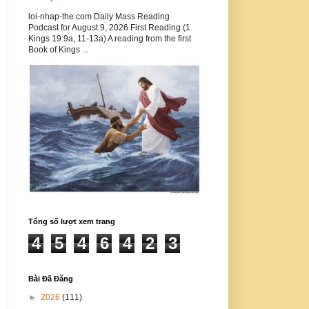
loi-nhap-the.com Daily Mass Reading
Podcast for August 9, 2026 First Reading (1
Kings 19:9a, 11-13a) A reading from the first
Book of Kings ...
Tổng số lượt xem trang
4
5
4
6
4
2
3
Bài Đã Đăng
►
2026
(111)