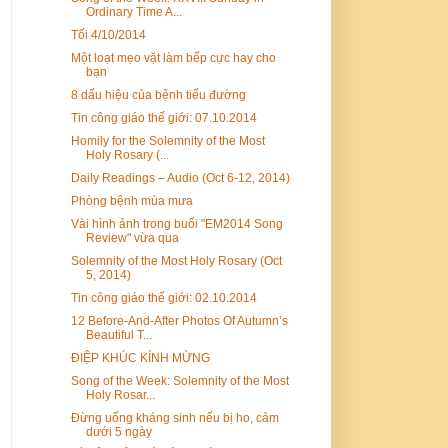
Ordinary Time A...
Tối 4/10/2014
Một loạt mẹo vặt làm bếp cực hay cho
bạn
8 dấu hiệu của bệnh tiểu đường
Tin công giáo thế giới: 07.10.2014
Homily for the Solemnity of the Most
Holy Rosary (...
Daily Readings – Audio (Oct 6-12, 2014)
Phòng bệnh mùa mưa
Vài hình ảnh trong buổi "EM2014 Song
Review" vừa qua
Solemnity of the Most Holy Rosary (Oct
5, 2014)
Tin công giáo thế giới: 02.10.2014
12 Before-And-After Photos Of Autumn’s
Beautiful T...
ĐIỆP KHÚC KÍNH MỪNG
Song of the Week: Solemnity of the Most
Holy Rosar...
Đừng uống kháng sinh nếu bị ho, cảm
dưới 5 ngày