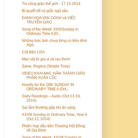
Tin công giáo thế giới - 17.10.2014
Bí quyết để có giấc ngủ sâu
DANH HỌA VAN GOGH và VIỆC
TRUYỀN GIÁO
Song of the Week: XXIXSunday in
Ordinary Time A (O...
Những bức ảnh chưa từng có trên đỉnh
Alps
Cột điện USA
Mẹo vặt từ gia vị và rau thơm
Salve, Regina (Simple Tone)
VIDEO KHAI MẠC NĂM THÁNH GIÁO
PHẬN XUÂN LỘC
Homily for the 28th SUNDAY IN
ORDINARY TIME A (Oct...
Daily Readings – Audio (Oct 13-19,
2014)
Sai lầm thường gặp khi ăn sáng
XXVIII Sunday in Ordinary Time, Year A
(Oct 12, 2014)
Phiên họp đầu tiên Thượng Hội Đồng
về Gia Đình
Song of the Week: XXVIII Sunday in