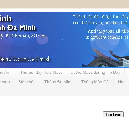
nh Ảnh
The Sunday Holy Mass
at the Mass during the Day
c màu
Sức khỏe
Thánh Đa Minh
Tháng Mân Côi
Noel