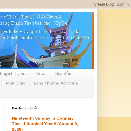
English Hymns
News
Suy Gẫm
Mùa Chay
Lòng Thương Xót Chúa
Bài đăng nổi bật
Nineteenth Sunday In Ordinary
Time, Liturgical Year A (August 9,
2026)