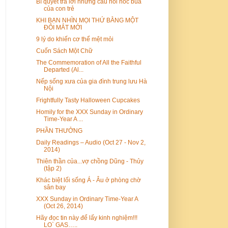
Bí quyết trả lời những câu hỏi hóc búa
của con trẻ
KHI BẠN NHÌN MỌI THỨ BẰNG MỘT
ĐÔI MẮT MỚI
9 lý do khiến cơ thể mệt mỏi
Cuốn Sách Một Chữ
The Commemoration of All the Faithful
Departed (Al...
Nếp sống xưa của gia đình trung lưu Hà
Nội
Frightfully Tasty Halloween Cupcakes
Homily for the XXX Sunday in Ordinary
Time-Year A ...
PHẦN THƯỞNG
Daily Readings – Audio (Oct 27 - Nov 2,
2014)
Thiên thần của...vợ chồng Dũng - Thủy
(tập 2)
Khác biệt lối sống Á - Âu ở phòng chờ
sân bay
XXX Sunday in Ordinary Time-Year A
(Oct 26, 2014)
Hãy đọc tin này để lấy kinh nghiệm!!!
LO` GAS…..