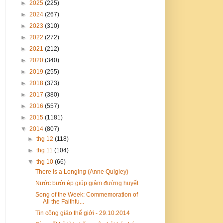
►
2025
(225)
►
2024
(267)
►
2023
(310)
►
2022
(272)
►
2021
(212)
►
2020
(340)
►
2019
(255)
►
2018
(373)
►
2017
(380)
►
2016
(557)
►
2015
(1181)
▼
2014
(807)
►
thg 12
(118)
►
thg 11
(104)
▼
thg 10
(66)
There is a Longing (Anne Quigley)
Nước bưởi ép giúp giảm đường huyết
Song of the Week: Commemoration of
All the Faithfu...
Tin công giáo thế giới - 29.10.2014