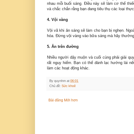
nhau mỗi buổi sáng. Điều này sẽ làm cơ thể thi
và chắc chắn rằng bạn đang tiêu thụ các loại th
4. Vội vàng
Vội vã khi ăn sáng sẽ làm cho bạn bị nghẹn. Ngoà
hóa. Đừng vội vàng vào bữa sáng mà hãy thưởng 
5. Ăn trên đường
Nhiều người dậy muộn và cuối cùng phải giải qu
rất nguy hiểm. Bạn có thể đánh lạc hướng lái nế
làm các hoạt động khác.
By
quynhm
at
06:01
Chủ đề:
Sức khoẻ
Bài đăng Mới hơn