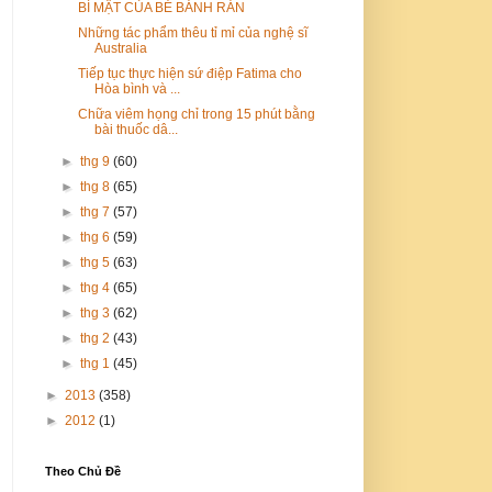
BÍ MẬT CỦA BÉ BÁNH RÁN
Những tác phẩm thêu tỉ mỉ của nghệ sĩ
Australia
Tiếp tục thực hiện sứ điệp Fatima cho
Hòa bình và ...
Chữa viêm họng chỉ trong 15 phút bằng
bài thuốc dâ...
►
thg 9
(60)
►
thg 8
(65)
►
thg 7
(57)
►
thg 6
(59)
►
thg 5
(63)
►
thg 4
(65)
►
thg 3
(62)
►
thg 2
(43)
►
thg 1
(45)
►
2013
(358)
►
2012
(1)
Theo Chủ Đề