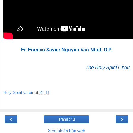
Fr. Francis Xavier Nguyen Van Nhut, O.P.
The Holy Spirit Choir
Holy Spirit Choir
at
21:11
‹
›
Trang chủ
Xem phiên bản web