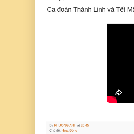
Ca đoàn Thánh Linh và Tết M
By
PHUONG ANH
at
20:45
Chủ đề:
Hoạt Động