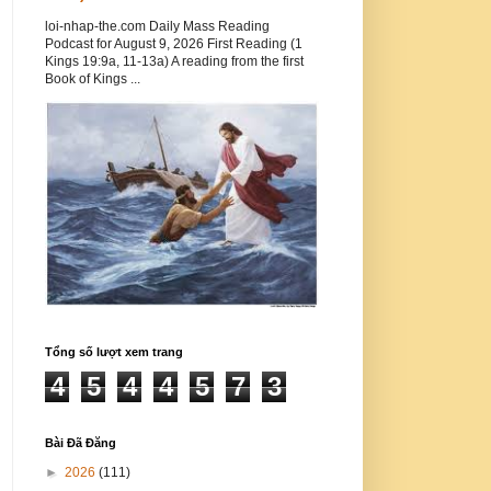
loi-nhap-the.com Daily Mass Reading
Podcast for August 9, 2026 First Reading (1
Kings 19:9a, 11-13a) A reading from the first
Book of Kings ...
Tổng số lượt xem trang
4
5
4
4
5
7
3
Bài Đã Đăng
►
2026
(111)