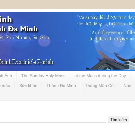
nh Ảnh
The Sunday Holy Mass
at the Mass during the Day
c màu
Sức khỏe
Thánh Đa Minh
Tháng Mân Côi
Noel