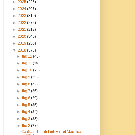
►
2025
(225)
►
2024
(267)
►
2023
(310)
►
2022
(272)
►
2021
(212)
►
2020
(340)
►
2019
(255)
▼
2018
(373)
►
thg 12
(43)
►
thg 11
(29)
►
thg 10
(23)
►
thg 9
(25)
►
thg 8
(32)
►
thg 7
(36)
►
thg 6
(29)
►
thg 5
(35)
►
thg 4
(34)
►
thg 3
(33)
▼
thg 2
(27)
Ca đoàn Thánh Linh và Tết Mậu Tuất