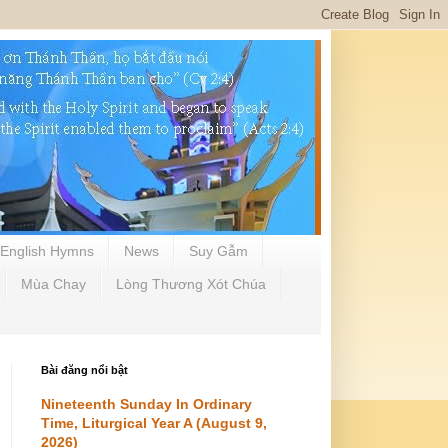
English Hymns
News
Suy Gẫm
Mùa Chay
Lòng Thương Xót Chúa
Bài đăng nổi bật
Nineteenth Sunday In Ordinary
Time, Liturgical Year A (August 9,
2026)