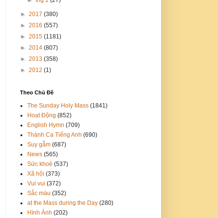
►
2017
(380)
►
2016
(557)
►
2015
(1181)
►
2014
(807)
►
2013
(358)
►
2012
(1)
Theo Chủ Đề
The Sunday Holy Mass
(1841)
Hoạt Động
(852)
English Hymn
(709)
Thánh Ca Tiếng Anh
(690)
Suy gẫm
(687)
News
(565)
Sức khoẻ
(537)
Xã hội
(373)
Vui vui
(372)
Sắc màu
(352)
at the Mass during the Day
(280)
Hình Ảnh
(202)