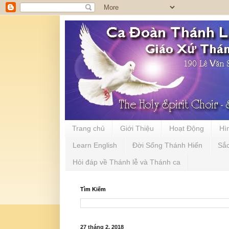
Trang chủ
Giới Thiệu
Hoạt Động
Hì
Learn English
Đời Sống Thánh Hiến
Sắ
Hỏi đáp về Thánh lễ và Thánh ca
Tìm Kiếm
27 tháng 2, 2018