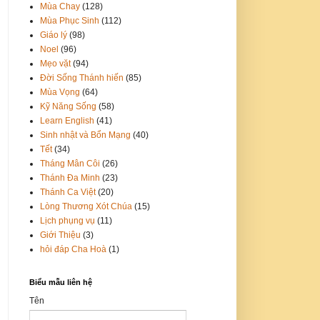
Mùa Chay
(128)
Mùa Phục Sinh
(112)
Giáo lý
(98)
Noel
(96)
Mẹo vặt
(94)
Đời Sống Thánh hiến
(85)
Mùa Vọng
(64)
Kỹ Năng Sống
(58)
Learn English
(41)
Sinh nhật và Bổn Mạng
(40)
Tết
(34)
Tháng Mân Côi
(26)
Thánh Đa Minh
(23)
Thánh Ca Việt
(20)
Lòng Thương Xót Chúa
(15)
Lịch phụng vụ
(11)
Giới Thiệu
(3)
hỏi đáp Cha Hoà
(1)
Biểu mẫu liên hệ
Tên