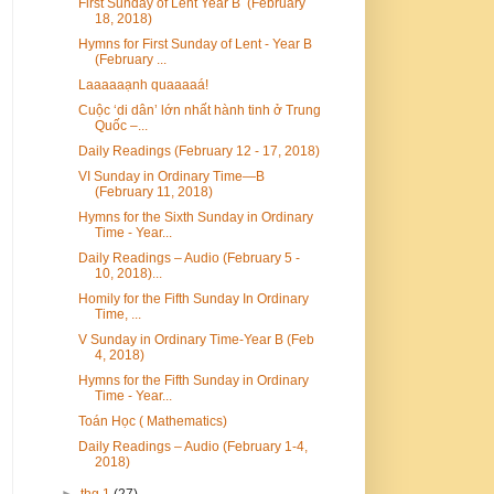
First Sunday of Lent Year B (February
18, 2018)
Hymns for First Sunday of Lent - Year B
(February ...
Laaaaaạnh quaaaaá!
Cuộc ‘di dân’ lớn nhất hành tinh ở Trung
Quốc –...
Daily Readings (February 12 - 17, 2018)
VI Sunday in Ordinary Time—B
(February 11, 2018)
Hymns for the Sixth Sunday in Ordinary
Time - Year...
Daily Readings – Audio (February 5 -
10, 2018)...
Homily for the Fifth Sunday In Ordinary
Time, ...
V Sunday in Ordinary Time-Year B (Feb
4, 2018)
Hymns for the Fifth Sunday in Ordinary
Time - Year...
Toán Học ( Mathematics)
Daily Readings – Audio (February 1-4,
2018)
►
thg 1
(27)