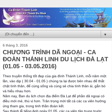
▼
6 tháng 3, 2016
CHƯƠNG TRÌNH DÃ NGOẠI - CA
ĐOÀN THÁNH LINH DU LỊCH ĐÀ LẠT
(01.05 - 03.05.2016)
Theo truyền thống tốt đẹp của gia đình Thánh Linh, mỗi năm một
lần, vào dịp ( 30.04 - 01.05 ) chúng ta lại được bên nhau để thắt
chặt tình thân, để cùng sống và cùng sẻ chia tình thân ái, gắn bó
và hiểu nhau hơn.
Năm nay, Ban du lịch chọn địa điểm Đà Lạt để phần dã ngoại có
điều mới mẻ, thú vị hơn. Trân trọng mời tất cả các ca viên hưởng
ứng tham gia, trong tinh thần đoàn kết.
Sau thánh lễ tiếng Anh ngày 01.05, các ca viên tập trung trước