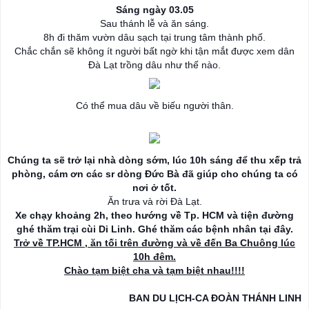
Sáng ngày 03.05
Sau thánh lễ và ăn sáng.
8h đi thăm vườn dâu sạch tại trung tâm thành phố.
Chắc chắn sẽ không ít người bất ngờ khi tận mắt được xem dân
Đà Lạt trồng dâu như thế nào.
Có thể mua dâu về biếu người thân.
Chúng ta sẽ trở lại nhà dòng sớm, lúc 10h sáng để thu xếp trả
phòng, cám ơn các sr dòng Đức Bà đã giúp cho chúng ta có
nơi ở tốt.
Ăn trưa và rời Đà Lạt.
Xe chạy khoảng 2h, theo hướng về Tp. HCM và tiện đường
ghé thăm trại cùi Di Linh. Ghé thăm các bệnh nhân tại đây.
Trở về TP.HCM , ăn tối trên đường và về đến Ba Chuông lúc
10h đêm.
Chào tạm biệt cha và tạm biệt nhau!!!!
BAN DU LỊCH-CA ĐOÀN THÁNH LINH