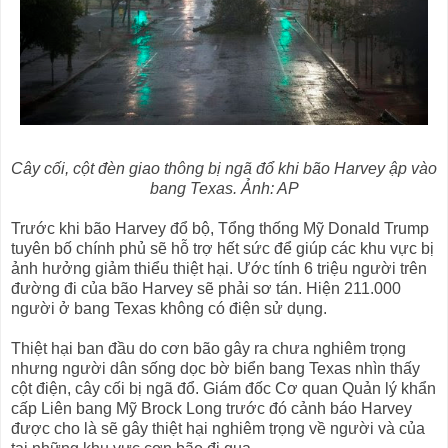
Cây cối, cột đèn giao thông bị ngã đổ khi bão Harvey ập vào
bang Texas. Ảnh: AP
Trước khi bão Harvey đổ bộ, Tổng thống Mỹ Donald Trump
tuyên bố chính phủ sẽ hỗ trợ hết sức để giúp các khu vực bị
ảnh hưởng giảm thiểu thiệt hại. Ước tính 6 triệu người trên
đường đi của bão Harvey sẽ phải sơ tán. Hiện 211.000
người ở bang Texas không có điện sử dụng.
Thiệt hại ban đầu do cơn bão gây ra chưa nghiêm trọng
nhưng người dân sống dọc bờ biển bang Texas nhìn thấy
cột điện, cây cối bị ngã đổ. Giám đốc Cơ quan Quản lý khẩn
cấp Liên bang Mỹ Brock Long trước đó cảnh báo Harvey
được cho là sẽ gây thiệt hại nghiêm trọng về người và của