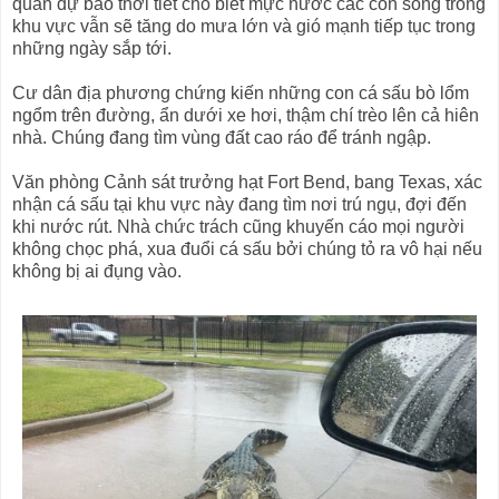
quan dự báo thời tiết cho biết mực nước các con sông trong
khu vực vẫn sẽ tăng do mưa lớn và gió mạnh tiếp tục trong
những ngày sắp tới.
Cư dân địa phương chứng kiến những con cá sấu bò lổm
ngổm trên đường, ẩn dưới xe hơi, thậm chí trèo lên cả hiên
nhà. Chúng đang tìm vùng đất cao ráo để tránh ngập.
Văn phòng Cảnh sát trưởng hạt Fort Bend, bang Texas, xác
nhận cá sấu tại khu vực này đang tìm nơi trú ngụ, đợi đến
khi nước rút. Nhà chức trách cũng khuyến cáo mọi người
không chọc phá, xua đuổi cá sấu bởi chúng tỏ ra vô hại nếu
không bị ai đụng vào.