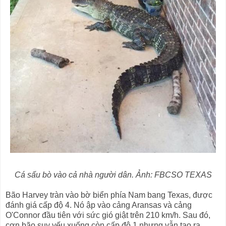
Cá sấu bò vào cả nhà người dân. Ảnh: FBCSO TEXAS
Bão Harvey tràn vào bờ biển phía Nam bang Texas, được
đánh giá cấp độ 4. Nó ập vào cảng Aransas và cảng
O'Connor đầu tiên với sức gió giật trên 210 km/h. Sau đó,
cơn bão suy yếu xuống còn cấp độ 1 nhưng vẫn tạo ra