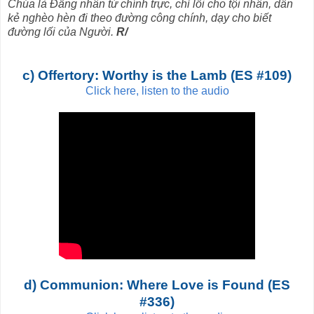
Chúa là Đấng nhân từ chính trực, chỉ lối cho tội nhân, dẫn
kẻ nghèo hèn đi theo đường công chính, dạy cho biết
đường lối của Người.
R/
c) Offertory: Worthy is the Lamb (ES #109)
Click here, listen to the audio
d) Communion: Where Love is Found (ES
#336)