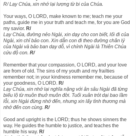
R/ Lạy Chúa, xin nhớ lại lượng từ bi của Chúa.
Your ways, O LORD, make known to me; teach me your
paths, guide me in your truth and teach me, for you are God
my savior.
R/
Lạy Chúa, đường nẻo Ngài, xin dạy cho con biết, lối đi của
Ngài, xin chỉ bảo con. Xin dẫn con đi theo đường chân lý
của Ngài và bảo ban dạy dỗ, vì chính Ngài là Thiên Chúa
cứu độ con.
R/
Remember that your compassion, O LORD, and your love
are from of old. The sins of my youth and my frailties
remember not; in your kindness remember me, because of
your goodness, O LORD.
R/
Lạy Chúa, xin nhớ lại nghĩa nặng với ân sâu Ngài đã từng
biểu lộ từ muôn thuở muôn đời. Tuổi xuân trót dại bao lầm
lỗi, xin Ngài đừng nhớ đến, nhưng xin lấy tình thương mà
nhớ đến con cùng.
R/
Good and upright is the LORD; thus he shows sinners the
way. He guides the humble to justice, and teaches the
humble his way.
R/