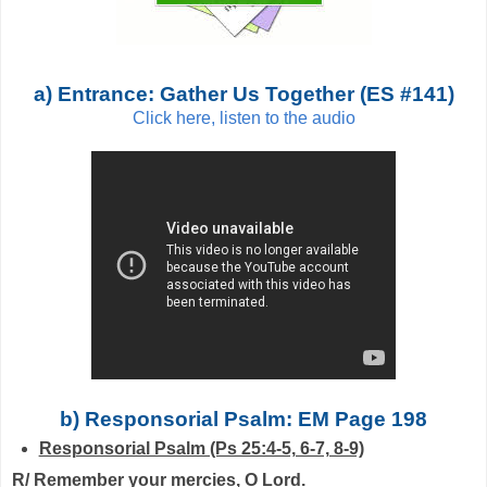
a) Entrance: Gather Us Together (ES #141)
Click here, listen to the audio
b) Responsorial Psalm: EM Page 198
Responsorial Psalm (Ps 25:4-5, 6-7, 8-9)
R/ Remember your mercies, O Lord.