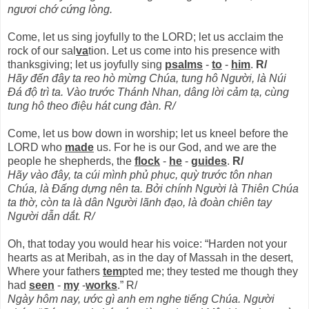
ngươi chớ cứng lòng.
Come, let us sing joyfully to the LORD; let us acclaim the
rock of our sal
va
tion. Let us come into his presence with
thanksgiving; let us joyfully sing
psalms
-
to
-
him
.
R/
Hãy đến đây ta reo hò mừng Chúa, tung hô Người, là Núi
Đá độ trì ta. Vào trước Thánh Nhan, dâng lời cảm tạ, cùng
tung hô theo điệu hát cung đàn. R/
Come, let us bow down in worship; let us kneel before the
LORD who
made
us. For he is our God, and we are the
people he shepherds, the
flock
-
he
-
guides
.
R/
Hãy vào đây, ta cúi mình phủ phục, quỳ trước tôn nhan
Chúa, là Đấng dựng nên ta. Bởi chính Người là Thiên Chúa
ta thờ, còn ta là dân Người lãnh đạo, là đoàn chiên tay
Người dẫn dắt. R/
Oh, that today you would hear his voice: “Harden not your
hearts as at Meribah, as in the day of Massah in the desert,
Where your fathers
tem
pted me; they tested me though they
had
seen
-
my
-
works
.” R/
Ngày hôm nay, ước gì anh em nghe tiếng Chúa. Người