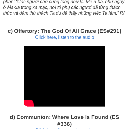
phán: “Các ngươi chớ cứng lòng như tại Mê-ri-ba, như ngày
ở Ma-xa trong xa mạc, nơi tổ phụ các ngươi đã từng thách
thức và dám thử thách Ta dù đã thấy những việc Ta làm.” R/
c) Offertory: The God Of All Grace (ES#291)
Click here, listen to the audio
d) Communion: Where Love Is Found (ES
#336)