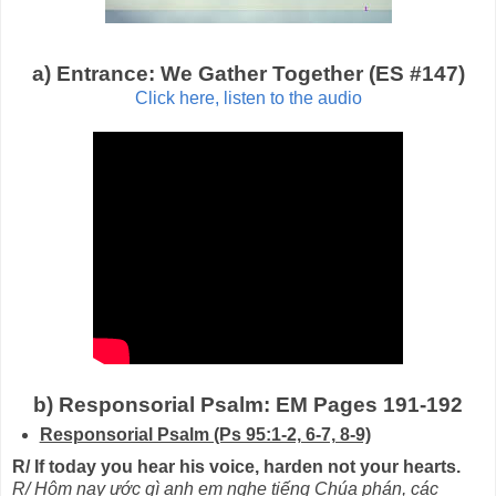
a) Entrance: We Gather Together (ES #147)
Click here, listen to the audio
b) Responsorial Psalm: EM Pages 191-192
Responsorial Psalm (Ps 95:1-2, 6-7, 8-9)
R/ If today you hear his voice, harden not your hearts.
R/ Hôm nay ước gì anh em nghe tiếng Chúa phán, các