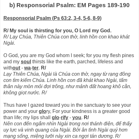
b) Responsorial Psalm: EM Pages 189-190
Responsorial Psalm (Ps 63:2, 3-4, 5-6, 8-9)
R/ My soul is thirsting for you, O Lord my God.
R/ Lạy Chúa, Thiên Chúa con thờ, linh hồn con khao khát
Ngài.
O God, you are my God whom I seek; for you my flesh pines
and my
soul
thirsts like the earth, parched, lifeless and
with
out
-
wa
-
ter
.
R/
Lạy Thiên Chúa, Ngài là Chúa con thờ, ngay từ rạng đông
con tìm kiếm Chúa. Linh hồn con đã khát khao Ngài, tấm
thân này mòn mỏi đợi trông, như mảnh đất hoang khô cằn,
không giọt nước. R/
Thus have I gazed toward you in the sanctuary to see your
power and your
glo
ry, For your kindness is a greater good
than life; my lips shall
glo
-
rify
-
you
.
R/
Nên con đến ngắm nhìn Ngài trong nơi thánh điện, để thấy
uy lực và vinh quang của Ngài. Bởi ân tình Ngài quý hơn
mạng sống, miệng lưỡi này xin ca ngợi tán dương. R/