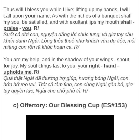
Thus will I bless you while I live; lifting up my hands, I will
call upon
your
name. As with the riches of a banquet shall
my soul be satisfied, and with exultant lips my mouth
shall
-
praise
-
you
.
R/
Suốt cả đời con, nguyện dâng lời chúc tụng, và giơ tay cầu
khẩn danh Ngài. Lòng thỏa thuê như khách vừa dự tiệc, môi
miệng con rộn rã khúc hoan ca. R/
You are my help, and in the shadow of your wings I shout
for
joy. My soul clings fast to you; your
right
-
hand
-
upholds me
.
R/
Quả thật Ngài đã thương trợ giúp, nương bóng Ngài, con
hớn hở reo vui. Trót cả tâm tình, con cùng Ngài gắn bó, giơ
tay quyền lực, Ngài che chở phù trì. R/
c) Offertory: Our Blessing Cup (ES#153)