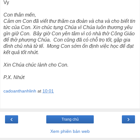
Vy
Con thân mến,
Cảm ơn Con đã viết thư thăm ca đoàn và cha và cho biết tin
tức của Con. Xin chúc tụng Chúa vì Chúa luôn thương yêu
gìn giữ Con. Bây giờ Con yên tâm vì có nhà thờ Công Giáo
để thờ phượng Chúa. Con cũng đã có chỗ trọ tốt, gặp gia
đình chủ nhà tử tế. Mong Con sớm ổn định việc học để đạt
kết quả tốt nhứt.
Xin Chúa chúc lành cho Con.
P.X. Nhứt
cadoanthanhlinh
at
10:01
‹
›
Trang chủ
Xem phiên bản web