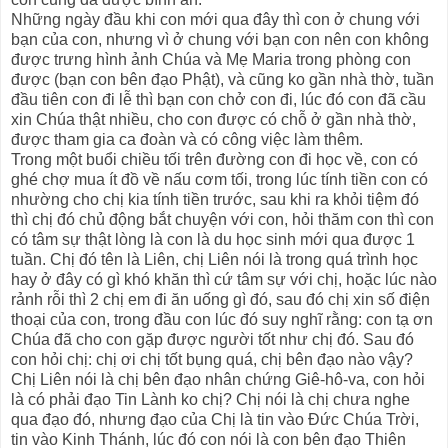
Những ngày đầu khi con mới qua đây thì con ở chung với
bạn của con, nhưng vì ở chung với bạn con nên con không
được trưng hình ảnh Chúa và Mẹ Maria trong phòng con
được (bạn con bên đạo Phật), và cũng ko gần nhà thờ, tuần
đầu tiên con đi lễ thì bạn con chở con đi, lúc đó con đã cầu
xin Chúa thật nhiều, cho con được có chỗ ở gần nhà thờ,
được tham gia ca đoàn và có công việc làm thêm.
Trong một buổi chiều tối trên đường con đi học về, con có
ghé chợ mua ít đồ về nấu cơm tối, trong lúc tính tiền con có
nhường cho chị kia tính tiền trước, sau khi ra khỏi tiệm đó
thì chị đó chủ động bắt chuyện với con, hỏi thăm con thì con
có tâm sự thật lòng là con là du học sinh mới qua được 1
tuần. Chị đó tên là Liên, chị Liên nói là trong quá trình học
hay ở đây có gì khó khăn thì cứ tâm sự với chị, hoặc lúc nào
rảnh rỗi thì 2 chị em đi ăn uống gì đó, sau đó chị xin số điện
thoại của con, trong đầu con lúc đó suy nghĩ rằng: con tạ ơn
Chúa đã cho con gặp được người tốt như chị đó. Sau đó
con hỏi chị: chị ơi chị tốt bụng quá, chị bên đạo nào vậy?
Chị Liên nói là chị bên đạo nhân chứng Giê-hô-va, con hỏi
là có phải đạo Tin Lành ko chị? Chị nói là chị chưa nghe
qua đạo đó, nhưng đạo của Chị là tin vào Đức Chúa Trời,
tin vào Kinh Thánh, lúc đó con nói là con bên đạo Thiên