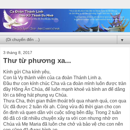
▼
3 tháng 8, 2017
Thư từ phương xa...
Kính gửi Cha kính yêu,
Con là Vy thành viên của ca đoàn Thánh Linh ạ.
Đầu thư con kính chúc Cha và ca đoàn mình luôn được tràn
đầy Hồng Ân Chúa, để luôn mạnh khoẻ và bình an để dâng
lời ca tiếng hát phụng vụ Chúa.
Thưa Cha, thời gian thấm thoát trôi qua nhanh quá, con qua
Úc đã được 2 tuần rồi ạh. Cũng vừa đủ thời gian cho con
ổn định và quen dần với cuộc sống bên đây. Trong 2 tuần
đó đã có rất nhiều chuyện xảy ra với con nhưng nhờ ơn
Chúa và Mẹ Maria đã luôn che chở và bảo vệ cho con nên
con cũng đã được bình an.