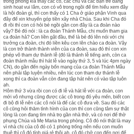
trong phòng kia thấy các cô, các chú và các bạn trẻ đang
sinh hoạt vui lắm, con có vô trong ngồi để tìm hiểu xem đây
là hội đoàn gì, thì con thấy có 1 Cha ở giáo phận Vinh qua
đây để xin khuyến góp tiền xây nhà Chúa. Sau khi Cha đó
đi rồi thì con có hỏi bé ngồi gần con đây là ca đoàn nào
vậy? Bé đó nói : là ca đoàn Thánh Mẫu, chị muốn tham gia
ca đoàn hả? Con liền gật đầu, thế là bé đó lên nói với chị
trưởng ca đoàn, chị đó liền kêu con lên chào ca đoàn. Vậy
là con trở thành thành viên của ca đoàn, sau đó thì con xin
phép vô tham dự thánh lễ (đó là thánh lễ tiếng anh, còn ca
đoàn thánh mẫu thì hát lễ vào ngày thứ 3, 5 và lúc 4pm ngày
CN), do gần đến ngày bổn mạng của ca đoàn Thánh Mẫu
nên phải tập luyện nhiều, nên lúc con tham dự thánh lễ
xong thì ca đoàn vẫn còn đang tập hát nên có vào tập luôn
ạh.
Hôm thứ 3 vừa rồi con có đi lễ và hát lễ với ca đoàn, con
mới vô nhưng cũng được các cô trong đó yêu mến, biết con
đi bộ đi lễ nên các cô nói là để các cô đưa về. Sau đó các
cô cũng hỏi thăm tình hình của con thì con cũng tâm sự thật
lòng là con đang tìm nhà trọ gần nhà thờ, và có nơi để thờ
phụng Chúa và Mẹ Maria trong phòng. Cô đó nói thật là may
vì nhà chị của cô đó có 1 phòng trống nên nếu con muốn
thuê thì cô đó tính giá rẻ thôi ạh, cô đó chở con đến nơi để