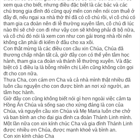
xem qua cho biết, nhưng điều đặc biệt là các bác và các
chú trong gia đình đó cũng quý mến con nên nói con thuê ở
đây đi, nếu ngại xa nhà thờ thì đã có cô chú rồi, vì cô chú có
tham gia ca đoàn nên đi lễ thường xuyên lắm, cô chú đi lúc
nào thì sẽ chở con đi như vậy con sẽ không phải đi bộ nữa,
và cô chú đó nói là xem con như con gái trong nhà rồi nên
không cần phải đi kiếm ở đâu cho xa xôi.
Con thật mừng là các điều con cầu xin Chúa, Chúa đã
thương chấp nhận tất cả, giờ đây con có thể yên tâm học
hành, tham gia ca đoàn và thánh lễ thường xuyên. Và đặc
biệt có 1 điều lạ là bỗng nhiên chị Liên cũng không còn gọi
đt cho con nữa.
Thưa Cha, con cám ơn Cha và cả nhà mình thật nhiều đã
luôn cầu nguyện cho con được bình an nơi xứ người, an
tâm học hành.
Giờ đây con cũng không biết nói gì hơn ngoài việc cảm tạ
Hồng Ân Chúa và sống sao cho xứng đáng là con của
Chúa, và nguyện cầu xin Chúa và Mẹ Maria luôn che chở
và ban bình an cho đại gia đình ca đoàn Thánh Linh mình.
Một lần nữa con xin kính chúc Cha và gia đình Thánh Linh
được nhiều ơn Chúa, được mạnh khoẻ và bình an.
Con xin kính chào Cha