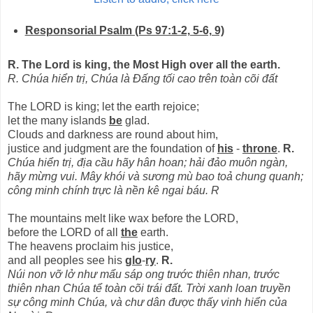
Responsorial Psalm (Ps 97:1-2, 5-6, 9)
R. The Lord is king, the Most High over all the earth.
R. Chúa hiển trị, Chúa là Đấng tối cao trên toàn cõi đất
The LORD is king; let the earth rejoice;
let the many islands
be
glad.
Clouds and darkness are round about him,
justice and judgment are the foundation of
his
-
throne
.
R.
Chúa hiển trị, địa cầu hãy hân hoan; hải đảo muôn ngàn,
hãy mừng vui. Mây khói và sương mù bao toả chung quanh;
công minh chính trực là nền kê ngai báu. R
The mountains melt like wax before the LORD,
before the LORD of all
the
earth.
The heavens proclaim his justice,
and all peoples see his
glo
-
ry
.
R.
Núi non vỡ lở như mẩu sáp ong trước thiên nhan, trước
thiên nhan Chúa tể toàn cõi trái đất. Trời xanh loan truyền
sự công minh Chúa, và chư dân được thấy vinh hiển của