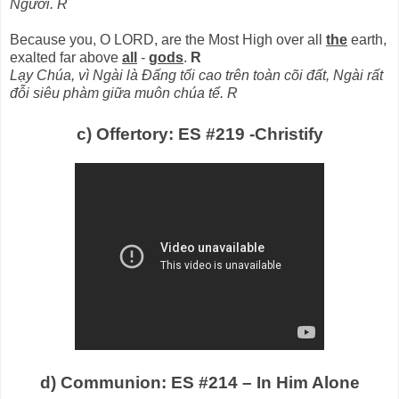
Người. R
Because you, O LORD, are the Most High over all
the
earth,
exalted far above
all
-
gods
.
R
Lạy Chúa, vì Ngài là Đấng tối cao trên toàn cõi đất, Ngài rất
đỗi siêu phàm giữa muôn chúa tể. R
c) Offertory: ES #219 -Christify
d) Communion: ES #214 – In Him Alone