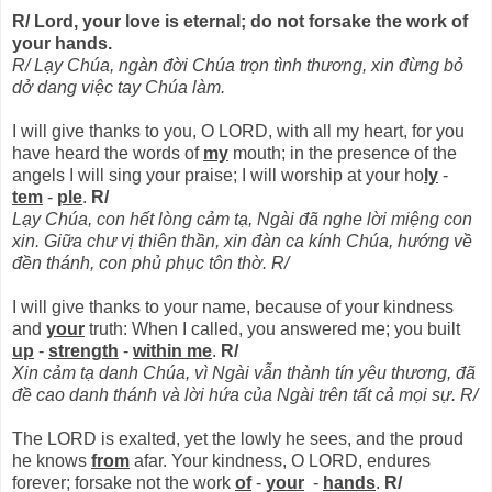
R/ Lord, your love is eternal; do not forsake the work of
your hands.
R/ Lạy Chúa, ngàn đời Chúa trọn tình thương, xin đừng bỏ
dở dang việc tay Chúa làm.
I will give thanks to you, O LORD, with all my heart, for you
have heard the words of
my
mouth; in the presence of the
angels I will sing your praise; I will worship at your ho
ly
-
tem
-
ple
.
R/
Lạy Chúa, con hết lòng cảm tạ, Ngài đã nghe lời miệng con
xin. Giữa chư vị thiên thần, xin đàn ca kính Chúa, hướng về
đền thánh, con phủ phục tôn thờ. R/
I will give thanks to your name, because of your kindness
and
your
truth: When I called, you answered me; you built
up
-
strength
-
within me
.
R/
Xin cảm tạ danh Chúa, vì Ngài vẫn thành tín yêu thương, đã
đề cao danh thánh và lời hứa của Ngài trên tất cả mọi sự. R/
The LORD is exalted, yet the lowly he sees, and the proud
he knows
from
afar. Your kindness, O LORD, endures
forever; forsake not the work
of
-
your
-
hands
.
R/