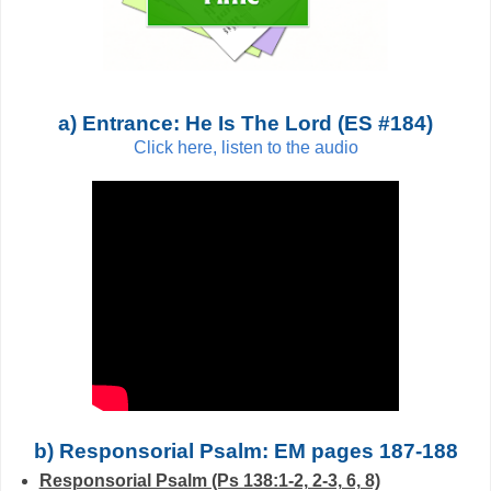
a) Entrance: He Is The Lord (ES #184)
Click here, listen to the audio
b) Responsorial Psalm: EM pages 187-188
Responsorial Psalm (Ps 138:1-2, 2-3, 6, 8)