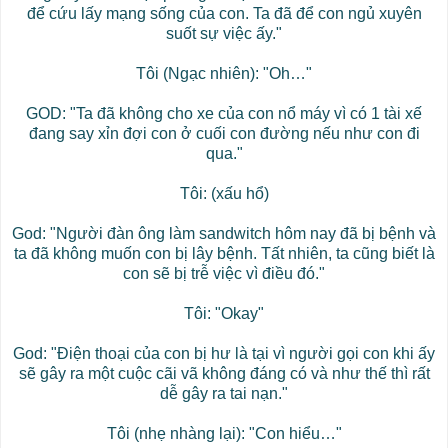
để cứu lấy mạng sống của con. Ta đã để con ngủ xuyên
suốt sự việc ấy."
Tôi (Ngạc nhiên): "Oh…"
GOD: "Ta đã không cho xe của con nổ máy vì có 1 tài xế
đang say xỉn đợi con ở cuối con đường nếu như con đi
qua."
Tôi: (xấu hổ)
God: "Người đàn ông làm sandwitch hôm nay đã bị bệnh và
ta đã không muốn con bị lây bệnh. Tất nhiên, ta cũng biết là
con sẽ bị trễ việc vì điều đó."
Tôi: "Okay"
God: "Điện thoại của con bị hư là tại vì người gọi con khi ấy
sẽ gây ra một cuộc cãi vã không đáng có và như thế thì rất
dễ gây ra tai nạn."
Tôi (nhẹ nhàng lại): "Con hiểu…"