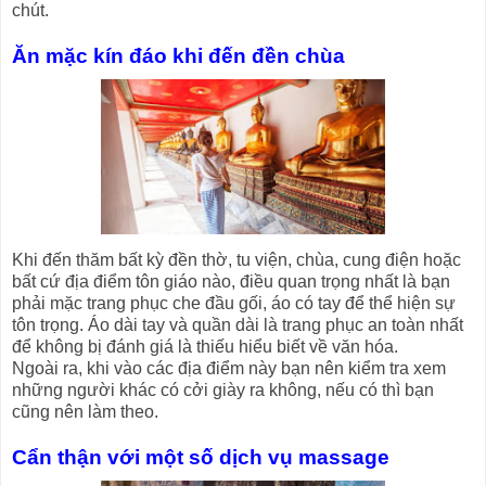
chút.
Ăn mặc kín đáo khi đến đền chùa
Khi đến thăm bất kỳ đền thờ, tu viện, chùa, cung điện hoặc
bất cứ địa điểm tôn giáo nào, điều quan trọng nhất là bạn
phải mặc trang phục che đầu gối, áo có tay để thể hiện sự
tôn trọng. Áo dài tay và quần dài là trang phục an toàn nhất
để không bị đánh giá là thiếu hiểu biết về văn hóa.
Ngoài ra, khi vào các địa điểm này bạn nên kiểm tra xem
những người khác có cởi giày ra không, nếu có thì bạn
cũng nên làm theo.
Cẩn thận với một số dịch vụ massage