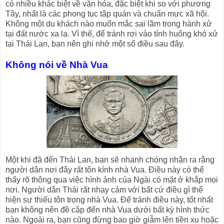
có nhiều khác biệt về văn hóa, đặc biệt khi so với phương
Tây, nhất là các phong tục tập quán và chuẩn mực xã hội.
Không một du khách nào muốn mắc sai lầm trong hành xử
tại đất nước xa lạ. Vì thế, để tránh rơi vào tính huống khó xử
tại Thái Lan, bạn nên ghi nhớ một số điều sau đây.
Không nói về Nhà Vua
Một khi đã đến Thái Lan, bạn sẽ nhanh chóng nhận ra rằng
người dân nơi đây rất tôn kính nhà Vua. Điều này có thể
thấy rõ thông qua việc hình ảnh của Ngài có mặt ở khắp mọi
nơi. Người dân Thái rất nhạy cảm với bất cứ điều gì thể
hiện sự thiếu tôn trọng nhà Vua. Để tránh điều này, tốt nhất
bạn không nên đề cập đến nhà Vua dưới bất kỳ hình thức
nào. Ngoài ra, bạn cũng đừng bao giờ giẫm lên tiền xu hoặc