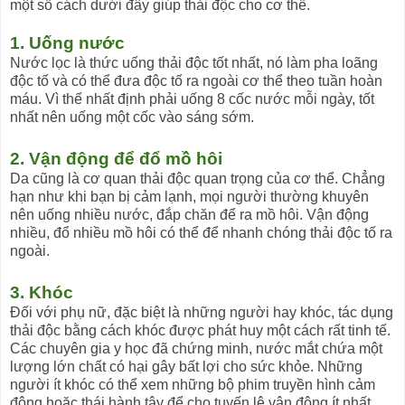
một số cách dưới đây giúp thải độc cho cơ thể.
1. Uống nước
Nước lọc là thức uống thải độc tốt nhất, nó làm pha loãng
độc tố và có thể đưa độc tố ra ngoài cơ thể theo tuần hoàn
máu. Vì thế nhất định phải uống 8 cốc nước mỗi ngày, tốt
nhất nên uống một cốc vào sáng sớm.
2. Vận động để đổ mồ hôi
Da cũng là cơ quan thải độc quan trọng của cơ thể. Chẳng
hạn như khi bạn bị cảm lạnh, mọi người thường khuyên
nên uống nhiều nước, đắp chăn để ra mồ hôi. Vận động
nhiều, đổ nhiều mồ hôi có thể để nhanh chóng thải độc tố ra
ngoài.
3. Khóc
Đối với phụ nữ, đặc biệt là những người hay khóc, tác dụng
thải độc bằng cách khóc được phát huy một cách rất tinh tế.
Các chuyên gia y học đã chứng minh, nước mắt chứa một
lượng lớn chất có hại gây bất lợi cho sức khỏe. Những
người ít khóc có thể xem những bộ phim truyền hình cảm
động hoặc thái hành tây để cho tuyến lệ vận động ít nhất