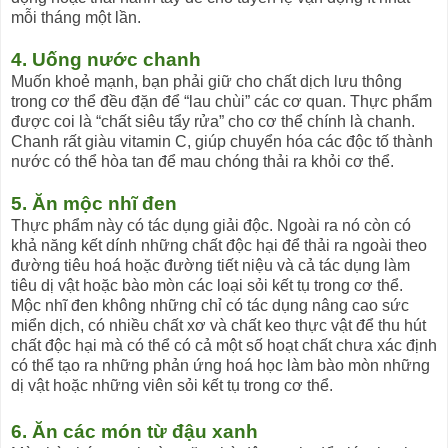
mỗi tháng một lần.
4. Uống nước chanh
Muốn khoẻ mạnh, bạn phải giữ cho chất dịch lưu thông
trong cơ thể đều đặn để “lau chùi” các cơ quan. Thực phẩm
được coi là “chất siêu tẩy rửa” cho cơ thể chính là chanh.
Chanh rất giàu vitamin C, giúp chuyển hóa các độc tố thành
nước có thể hòa tan để mau chóng thải ra khỏi cơ thể.
5. Ăn mộc nhĩ đen
Thực phẩm này có tác dụng giải độc. Ngoài ra nó còn có
khả năng kết dính những chất độc hại để thải ra ngoài theo
đường tiêu hoá hoặc đường tiết niệu và cả tác dụng làm
tiêu dị vật hoặc bào mòn các loại sỏi kết tụ trong cơ thể.
Mộc nhĩ đen không những chỉ có tác dụng nâng cao sức
miển dịch, có nhiều chất xơ và chất keo thực vật để thu hút
chất độc hại mà có thể có cả một số hoạt chất chưa xác định
có thể tạo ra những phản ứng hoá học làm bào mòn những
dị vật hoặc những viên sỏi kết tụ trong cơ thể.
6. Ăn các món từ đậu xanh