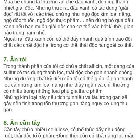
Mùa hè chúng ta thường ăn chè đậu xanh, để giúp thanh
nhiệt giải độc. Nhưng thực ra, đậu xanh có tác dụng “giải
độc” rất tốt với các triệu chứng như ngộ độc kim loại nặng,
ngộ độc thuốc, ngộ độc thực phẩm… nên đừng bỏ qua đậu
xanh nếu bạn muốn giải độc cho cơ thể vào bất kì thời gian
nào trong năm nhé.
Ngoài ra, đậu xanh còn có thể đẩy nhanh quá trình trao đổi
chất các chất độc hại trong cơ thể, thải độc ra ngoài cơ thể.
7. Ăn tỏi
Trong thành phần của tỏi có chứa chất allicin, một dạng của
sulfur có tác dụng thanh lọc, thải độc cho gan nhanh chóng.
Những dưỡng chất kỳ diệu của tỏi có thể giúp lá gan thanh
lọc cả những kim loại nặng như thủy ngân và chì, thường
có nhiều trong những loại phụ gia thực phẩm.
Những kim loại này nếu tích tụ nhiều và lâu trong gan sẽ
gây nên tình trạng tổn thương gan, tăng nguy cơ ung thu
gan.
8. Ăn cần tây
Cần tây chứa nhiều cellulose, có thể thúc đẩy nhu động
ruột, thải độc tố ở phân. Đồng thời còn có khả năng lọc máu