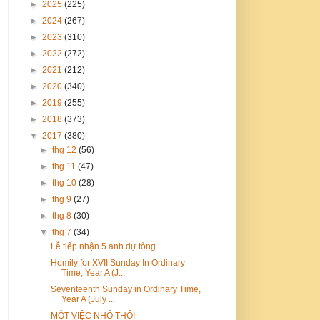
►
2025
(225)
►
2024
(267)
►
2023
(310)
►
2022
(272)
►
2021
(212)
►
2020
(340)
►
2019
(255)
►
2018
(373)
▼
2017
(380)
►
thg 12
(56)
►
thg 11
(47)
►
thg 10
(28)
►
thg 9
(27)
►
thg 8
(30)
▼
thg 7
(34)
Lễ tiếp nhận 5 anh dự tòng
Homily for XVII Sunday In Ordinary
Time, Year A (J...
Seventeenth Sunday in Ordinary Time,
Year A (July ...
MỘT VIỆC NHỎ THÔI