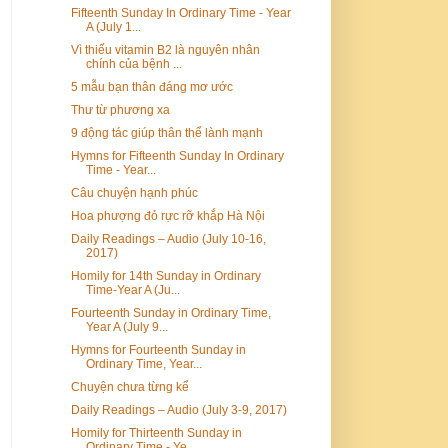
Fifteenth Sunday In Ordinary Time - Year
A (July 1...
Vì thiếu vitamin B2 là nguyên nhân
chính của bệnh ...
5 mẫu bạn thân đáng mơ ước
Thư từ phương xa
9 động tác giúp thân thể lành mạnh
Hymns for Fifteenth Sunday In Ordinary
Time - Year...
Câu chuyện hạnh phúc
Hoa phượng đỏ rực rỡ khắp Hà Nội
Daily Readings – Audio (July 10-16,
2017)
Homily for 14th Sunday in Ordinary
Time-Year A (Ju...
Fourteenth Sunday in Ordinary Time,
Year A (July 9...
Hymns for Fourteenth Sunday in
Ordinary Time, Year...
Chuyện chưa từng kể
Daily Readings – Audio (July 3-9, 2017)
Homily for Thirteenth Sunday in
Ordinary Time - Ye...