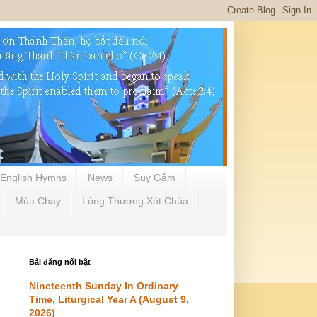
English Hymns
News
Suy Gẫm
Mùa Chay
Lòng Thương Xót Chúa
Bài đăng nổi bật
Nineteenth Sunday In Ordinary
Time, Liturgical Year A (August 9,
2026)