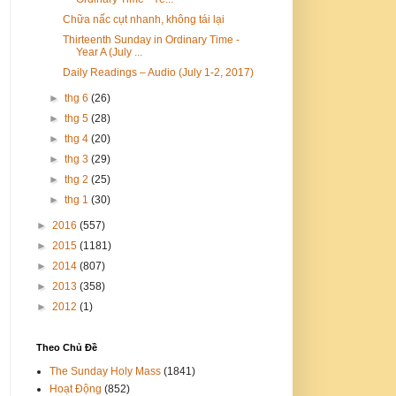
Chữa nấc cụt nhanh, không tái lại
Thirteenth Sunday in Ordinary Time -
Year A (July ...
Daily Readings – Audio (July 1-2, 2017)
►
thg 6
(26)
►
thg 5
(28)
►
thg 4
(20)
►
thg 3
(29)
►
thg 2
(25)
►
thg 1
(30)
►
2016
(557)
►
2015
(1181)
►
2014
(807)
►
2013
(358)
►
2012
(1)
Theo Chủ Đề
The Sunday Holy Mass
(1841)
Hoạt Động
(852)