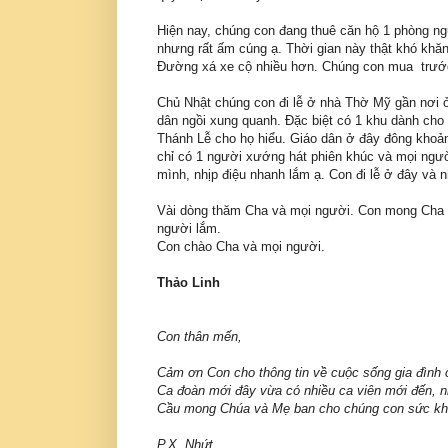
Hiện nay, chúng con đang thuê căn hộ 1 phòng ng
nhưng rất ấm cúng ạ. Thời gian này thật khó khăn
Đường xá xe cộ nhiều hơn. Chúng con mua trước 1
Chủ Nhật chúng con đi lễ ở nhà Thờ Mỹ gần nơi ở
dân ngồi xung quanh. Đặc biệt có 1 khu dành cho
Thánh Lễ cho họ hiểu. Giáo dân ở đây đông khoả
chỉ có 1 người xướng hát phiên khúc và mọi ngườ
mình, nhịp điệu nhanh lắm ạ. Con đi lễ ở đây và 
Vài dòng thăm Cha và mọi người. Con mong Cha l
người lắm.
Con chào Cha và mọi người.
Thảo Linh
Con thân mến,
Cảm ơn Con cho thông tin về cuộc sống gia đình
Ca đoàn mới đây vừa có nhiều ca viên mới đến, nh
Cầu mong Chúa và Mẹ ban cho chúng con sức khỏ
P.X. Nhứt