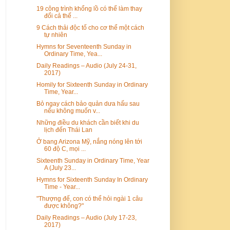
19 công trình khổng lồ có thể làm thay
đổi cả thế ...
9 Cách thải độc tố cho cơ t hể một cách
tự nhiên
Hymns for Seventeenth Sunday in
Ordinary Time, Yea...
Daily Readings – Audio (July 24-31,
2017)
Homily for Sixteenth Sunday in Ordinary
Time, Year...
Bỏ ngay cách bảo quản dưa hấu sau
nếu không muốn v...
Những điều du khách cần biết khi du
lịch đến Thái Lan
Ở bang Arizona Mỹ, nắng nóng lên tới
60 độ C, mọi ...
Sixteenth Sunday in Ordinary Time, Year
A (July 23...
Hymns for Sixteenth Sunday In Ordinary
Time - Year...
"Thượng đế, con có thể hỏi ngài 1 câu
được không?"
Daily Readings – Audio (July 17-23,
2017)