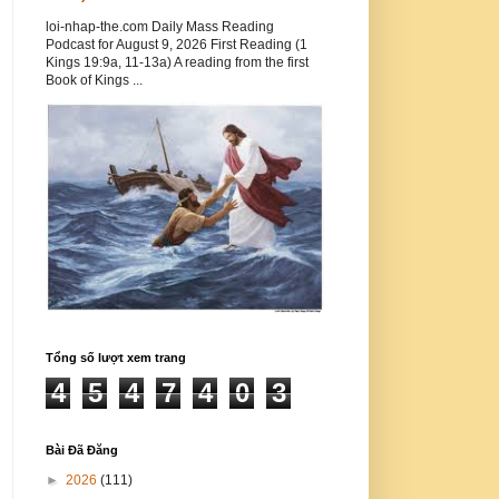
loi-nhap-the.com Daily Mass Reading
Podcast for August 9, 2026 First Reading (1
Kings 19:9a, 11-13a) A reading from the first
Book of Kings ...
Tổng số lượt xem trang
4
5
4
7
4
0
3
Bài Đã Đăng
►
2026
(111)