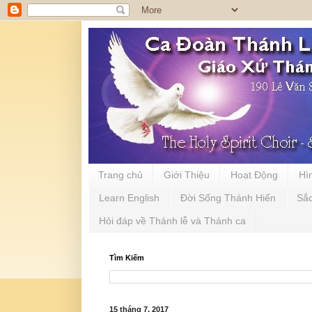
Trang chủ
Giới Thiệu
Hoạt Động
Hì
Learn English
Đời Sống Thánh Hiến
Sắ
Hỏi đáp về Thánh lễ và Thánh ca
Tìm Kiếm
15 tháng 7, 2017