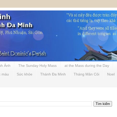
nh Ảnh
The Sunday Holy Mass
at the Mass during the Day
c màu
Sức khỏe
Thánh Đa Minh
Tháng Mân Côi
Noel