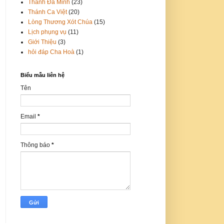
Thánh Đa Minh
(23)
Thánh Ca Việt
(20)
Lòng Thương Xót Chúa
(15)
Lịch phụng vụ
(11)
Giới Thiệu
(3)
hỏi đáp Cha Hoà
(1)
Biểu mẫu liên hệ
Tên
Email
*
Thông báo
*