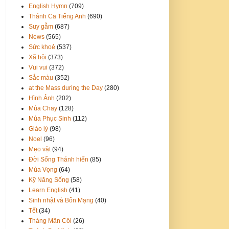
English Hymn
(709)
Thánh Ca Tiếng Anh
(690)
Suy gẫm
(687)
News
(565)
Sức khoẻ
(537)
Xã hội
(373)
Vui vui
(372)
Sắc màu
(352)
at the Mass during the Day
(280)
Hình Ảnh
(202)
Mùa Chay
(128)
Mùa Phục Sinh
(112)
Giáo lý
(98)
Noel
(96)
Mẹo vặt
(94)
Đời Sống Thánh hiến
(85)
Mùa Vọng
(64)
Kỹ Năng Sống
(58)
Learn English
(41)
Sinh nhật và Bổn Mạng
(40)
Tết
(34)
Tháng Mân Côi
(26)