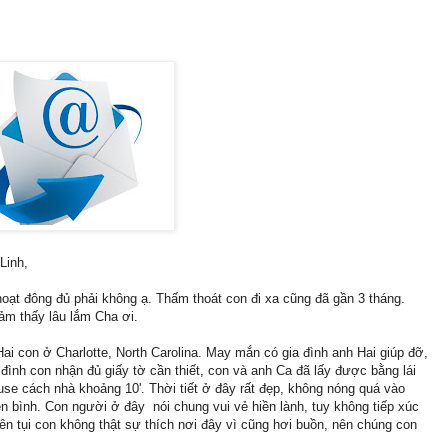
Linh,
oạt đông đủ phải không ạ. Thấm thoát con đi xa cũng đã gần 3 tháng.
ảm thấy lâu lắm Cha ơi.
ai con ở Charlotte, North Carolina. May mắn có gia đình anh Hai giúp đỡ,
đình con nhận đủ giấy tờ cần thiết, con và anh Ca đã lấy được bằng lái
use cách nhà khoảng 10'. Thời tiết ở đây rất đẹp, không nóng quá vào
n bình. Con người ở đây nói chung vui vẻ hiền lành, tuy không tiếp xúc
n tụi con không thật sự thích nơi đây vì cũng hơi buồn, nên chúng con