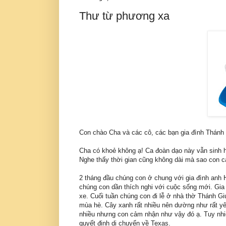
Thư từ phương xa
Con chào Cha và các cô, các bạn gia đình Thánh 
Cha có khoẻ không ạ! Ca đoàn dạo này vẫn sinh h
Nghe thấy thời gian cũng không dài mà sao con c
2 tháng đầu chúng con ở chung với gia đình anh H
chúng con dần thích nghi với cuộc sống mới. Gia 
xe. Cuối tuần chúng con đi lễ ở nhà thờ Thánh Gi
mùa hè. Cây xanh rất nhiều nên dường như rất yê
nhiều nhưng con cảm nhận như vậy đó ạ. Tuy nhiê
quyết định di chuyển về Texas.