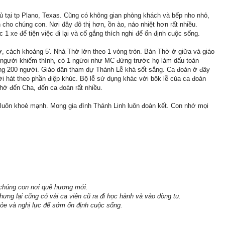
ủ tại tp Plano, Texas. Cũng có không gian phòng khách và bếp nho nhỏ,
 cho chúng con. Nơi đây đô thị hơn, ồn ào, náo nhiệt hơn rất nhiều.
 xe để tiện việc đi lại và cố gắng thích nghi để ổn định cuộc sống.
, cách khoảng 5'. Nhà Thờ lớn theo 1 vòng tròn. Bàn Thờ ở giữa và giáo
 người khiếm thính, có 1 ngừoi như MC đứng trước họ làm dấu toàn
ng 200 người. Giáo dân tham dự Thánh Lễ khá sốt sắng. Ca đoàn ở đây
i hát theo phần điệp khúc. Bộ lễ sử dụng khác với bôk lễ của ca đoàn
nhớ đến Cha, đến ca đoàn rất nhiều.
uôn khoẻ mạnh. Mong gia đình Thánh Linh luôn đoàn kết. Con nhớ mọi
 chúng con nơi quê hương mới.
ưng lại cũng có vài ca viên cũ ra đi học hành và vào dòng tu.
e và nghị lực để sớm ổn định cuộc sống.