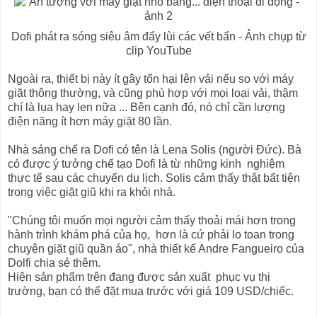
Dofi phát ra sóng siêu âm đẩy lùi các vết bẩn - Ảnh chụp từ
clip YouTube
Ngoài ra, thiết bị này ít gây tổn hại lên vải nếu so với máy
giặt thông thường, và cũng phù hợp với mọi loại vải, thậm
chí là lụa hay len nữa ... Bên cạnh đó, nó chỉ cần lượng
điện năng ít hơn máy giặt 80 lần.
Nhà sáng chế ra Dofi có tên là Lena Solis (người Đức). Bà
có được ý tưởng chế tạo Dofi là từ những kinh nghiệm
thực tế sau các chuyến du lịch. Solis cảm thấy thật bất tiện
trong việc giặt giũ khi ra khỏi nhà.
"Chúng tôi muốn mọi người cảm thấy thoải mái hơn trong
hành trình khám phá của họ, hơn là cứ phải lo toan trong
chuyện giặt giũ quần áo", nhà thiết kế Andre Fangueiro của
Dolfi chia sẻ thêm.
Hiện sản phẩm trên đang được sản xuất phục vụ thị
trường, bạn có thể đặt mua trước với giá 109 USD/chiếc.