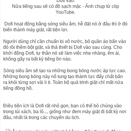
Dofi vào.
Nửa tiếng sau sẽ có đồ sạch mặc - Ảnh chụp từ clip
YouTube.
Dofi hoạt động bằng sóng siêu âm, hễ đặt nó ở đâu thì ở đó
biến thành máy giặt, rất tiện lợi.
Người dùng chỉ cần chuẩn bị xô nước, bỏ quần áo bẩn vào
đó rồi thêm bột giặt, và thả thiết bị Dofi vào sau cùng. Cho
khởi động Dofi, tự thân nó sẽ làm việc nhẹ nhàng, êm ái,
không gây ra bất kỳ tiếng ồn nào.
Sóng siêu âm sẽ tạo ra những bong bóng nước áp lực cao.
Những bong bóng này nổ tung tạo thành lực đẩy chất bẩn
ra khỏi từng sợi vải li ti. Toàn bộ quá trình giặt chỉ mất nửa
tiếng đồng hồ.
Điều tiện ích là Dofi rất nhỏ gọn, bạn có thể bỏ chúng vào
trong túi xách, ba lô..., giống như đem máy giặt đi bất kỳ nơi
đâu, nhất là trong các chuyến du lịch.