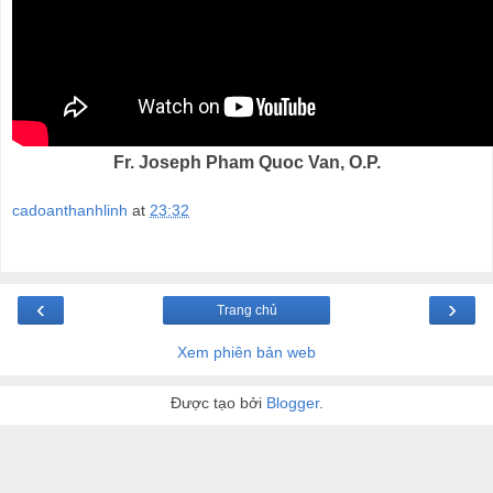
Fr. Joseph Pham Quoc Van, O.P.
cadoanthanhlinh
at
23:32
‹
›
Trang chủ
Xem phiên bản web
Được tạo bởi
Blogger
.