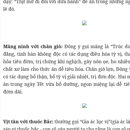
dạy: “Thịt mỡ đi đôi với dưa hành” để ăn trong những ngà
lẽ đó.
Măng ninh với chân giò:
Đông y gọi măng là “Trúc duẩ
đắng, tính hàn không độc có tác dụng điều hòa tỳ vị, th
hỏa tiêu đờm, trị chứng khí nghịch, gây nôn ọe, ho nhiề
chất xơ làm cho thức ăn dễ tiêu hóa. Chân giò lợn, Đông 
có tác dụng bổ thận, bổ tỳ vị giải nhiệt, trị đơn độc. Ha
ăn trong ngày Tết vừa bổ dưỡng, ngon miệng lại dễ tiê
đờm dãi.
Vịt tần với thuốc Bắc:
thường gọi “Gia ác lục vị”(gia ác là t
sáu vị thuốc bắc - con số sáu người ta cho rằng là con số 