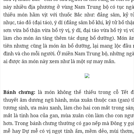
này nhiều địa phương ở vùng Nam Trung bộ có tục ngà
thiếu món hầm vịt với thuốc Bắc như: đảng sâm, kỷ tử,
nhục, táo đỏ (đại táo), ý dĩ (đảng sâm bổ khí, kỷ tử bổ thậ
sơn vừa bổ thận vừa bổ tỳ vị, ý dĩ, đại táo vừa bổ tỳ vị v
làm cho món ăn tăng thêm tác dụng bổ dưỡng). Món ăn
tiên nhưng cũng là món ăn bổ dưỡng, lại mang lộc đầu 
đình và cho mỗi người. Ở miền Nam Trung bộ, những ngà
ai được ăn món này xem như là một sự may mắn.
Bánh chưng:
là món không thể thiếu trong cỗ Tết 
thuyết âm dương ngũ hành, mùa xuân thuộc can (gan) t
tương sinh, ưa màu xanh, làm cho hai con mắt trong sán
mắt là tinh hoa của gan, mùa xuân còn làm cho con ngư
hơn. Trong bánh chưng thường có gạo nếp mà Đông y gọi
mễ hay Dự mễ có vị ngọt tính ấm, mềm dẻo, mùi thơm, 