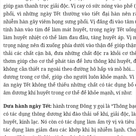
giúp gan thanh trọc giải độc. Vị cay có sức nóng vào phế
phổi, vì những ngày Tết thường vào tiết đại hàn nên r
nhiễm hàn gây viêm họng sưng phổi. Vị đắng đi vào tâm (
tính hàn vào tim để làm mát huyết, trong ngày Tết uốn
làm huyết nhiệt có thể làm đau đầu, tăng huyết áp. Vị 
trọng nặng nên đi xuống phía dưới vào thận để giúp thận
thải các chất cặn bã, đưa những chất độc ra khỏi cơ th
thơm giúp cho cơ thể phát tán để lưu thông khí huyết, đ
không cần thiết ra ngoài theo đường hô hấp và mồ hôi…
dương trong cơ thể, giúp cho người luôn khỏe mạnh. Vì
ăn ngày Tết không thể thiếu những chất có tác dụng bổ
âm dương khí huyết trong cơ thể để khỏe mạnh, ví như:
Dưa hành ngày Tết:
hành trong Đông y gọi là “Thông bạch
có tác dụng thông dương khí đào thải uế khí, giải độc, l
huyết, kinh lạc. Nó còn có tác dụng làm ấm tỳ vị và tiêu
tác dụng làm giảm đau các khớp khi bị nhiễm lạnh. Cho