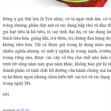
Đông y gọi thịt lợn là Trư nhục, có vị ngọt tính ấm, có 
tráng dương, phần thịt mỡ có tác dụng hấp thu và đào t
gọi hạt tiêu là hồ tiêu, vị cay tính đại ôn, có tác dụng l
thích tiêu hóa, giáng khí, trừ đờm, trị chứng đau bụng do
không tiêu hóa. Tất cả được gói trong lá dong màu xa
nhiều nghĩa nhưng có một ý nghĩa là trong xanh, trườn
trong rừng sâu, được các cây cổ thụ che chở nên bốn 
tươi tốt sống năm này qua năm khác, không bao giờ bị tà
thành phần có tính chất bổ dưỡng của bánh chưng mà ba
ta ăn khen ngon nhưng chưa hiểu hết vai trò và tác dụn
trong ngày Tết.
(st)
quynhm
at
05:50