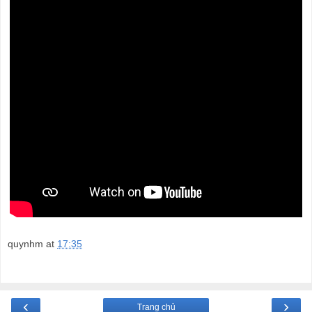
quynhm
at
17:35
‹
›
Trang chủ