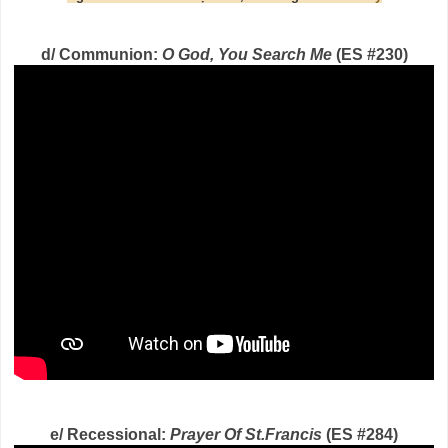
d/ Communion:
O God, You Search Me
(ES #230)
e/ Recessional:
Prayer Of St.Francis
(ES #284)