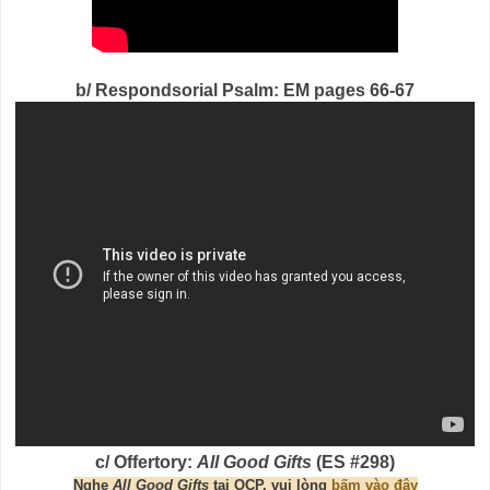
b/ Respondsorial Psalm: EM pages 66-67
c/ Offertory:
All Good Gifts
(ES #298)
Nghe
All Good Gifts
tại OCP, vui lòng
bấm vào đây