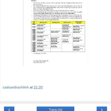
cadoanthanhlinh
at
21:20
‹
›
Trang chủ