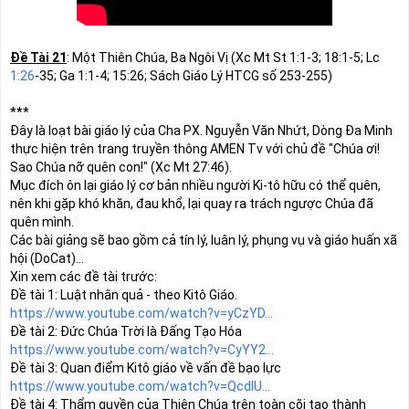
Đề Tài 21
: Một Thiên Chúa, Ba Ngôi Vị (Xc Mt St 1:1-3; 18:1-5; Lc 
1:26
-35; Ga 1:1-4; 
15:26
; Sách Giáo Lý HTCG số 253-255)

***

Đây là loạt bài giáo lý của Cha PX. Nguyễn Văn Nhứt, Dòng Đa Minh 
thực hiện trên trang truyền thông AMEN Tv với chủ đề "Chúa ơi! 
Sao Chúa nỡ quên con!" (Xc Mt 
27:46
).

Mục đích ôn lại giáo lý cơ bản nhiều người Ki-tô hữu có thể quên, 
nên khi gặp khó khăn, đau khổ, lại quay ra trách ngược Chúa đã 
quên mình.  

Các bài giảng sẽ bao gồm cả tín lý, luân lý, phụng vụ và giáo huấn xã 
https://www.youtube.com/watch?v=yCzYD...
https://www.youtube.com/watch?v=CyYY2...
https://www.youtube.com/watch?v=QcdlU...