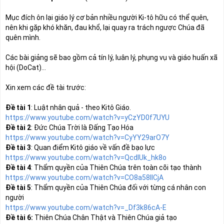
Mục đích ôn lại giáo lý cơ bản nhiều người Ki-tô hữu có thể quên, 
nên khi gặp khó khăn, đau khổ, lại quay ra trách ngược Chúa đã 
quên mình.  
Các bài giảng sẽ bao gồm cả tín lý, luân lý, phụng vụ và giáo huấn xã 
hội (DoCat)…
Xin xem các đề tài trước:
Đề tài 1
https://www.youtube.com/watch?v=yCzYD0f7UYU
Đề tài 2
https://www.youtube.com/watch?v=CyYY29arO7Y
Đề tài 3
https://www.youtube.com/watch?v=QcdlUk_hk8o
Đề tài 4
https://www.youtube.com/watch?v=CO8a58IICjA
Đề tài 5
: Thẩm quyền của Thiên Chúa đối với từng cá nhân con 
https://www.youtube.com/watch?v=_Df3k86cA-E
Đề tài 6: