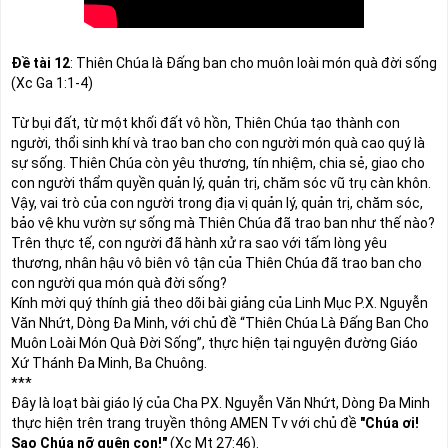
Đề tài 12
: Thiên Chúa là Đấng ban cho muôn loài món quà đời sống 

(Xc Ga 1:1-4)
Từ bụi đất, từ một khối đất vô hồn, Thiên Chúa tạo thành con 
người, thổi sinh khí và trao ban cho con người món quà cao quý là 
sự sống. Thiên Chúa còn yêu thương, tín nhiệm, chia sẻ, giao cho 
con người thẩm quyền quản lý, quản trị, chăm sóc vũ trụ càn khôn.

Vậy, vai trò của con người trong địa vị quản lý, quản trị, chăm sóc, 
bảo vệ khu vườn sự sống mà Thiên Chúa đã trao ban như thế nào?

Trên thực tế, con người đã hành xử ra sao với tấm lòng yêu 
thương, nhân hậu vô biên vô tận của Thiên Chúa đã trao ban cho 
con người qua món quà đời sống?

Kính mời quý thính giả theo dõi bài giảng của Linh Mục P.X. Nguyễn 
Văn Nhứt, Dòng Đa Minh, với chủ đề “Thiên Chúa Là Đấng Ban Cho 
Muôn Loài Món Quà Đời Sống”, thực hiện tại nguyện đường Giáo 
Xứ Thánh Đa Minh, Ba Chuông.

***

Đây là loạt bài giáo lý của Cha PX. Nguyễn Văn Nhứt, Dòng Đa Minh 
thực hiện trên trang truyền thông AMEN Tv với chủ đề 
"Chúa ơi! 
Sao Chúa nỡ quên con!"
 (Xc Mt 27:46).