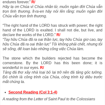
endures forever.”
R/
Hãy tạ ơn Chúa vì Chúa nhân từ, muôn ngàn đời Chúa vẫn
trọn tình thương. Ít-ra-en hãy nói lên rằng: muôn ngàn đời
Chúa vẫn trọn tình thương.
“The right hand of the LORD has struck with power; the right
hand of the LORD is exalted. I shall not die, but live, and
declare the works of the LORD.”
R/
“Tay hữu Chúa đã ra oai thần lực, tay hữu Chúa giơ cao, tay
hữu Chúa đã ra oai thần lực” Tôi không phải chết, nhưng tôi
sẽ sống, để loan báo những công việc Chúa làm.
The stone which the builders rejected has become the
cornerstone. By the LORD has this been done; it is
wonderful in our eyes.
R/
Tảng đá thợ xây nhà loại bỏ lại trở nên đá tảng góc tường.
Đó chính là công trình của Chúa, công trình kỳ diệu trước
mắt chúng ta.
Second Reading (Col 3:1-4)
A reading from the Letter of Saint Paul to the Colossians