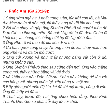
that he had to rise from the dead.
Phúc Âm (Ga 20:1-9)
:
1 Sáng sớm ngày thứ nhất trong tuần, lúc trời còn tối, bà Ma-
ri-a Mác-đa-la đi đến mộ, thì thấy tảng đá đã lăn khỏi mộ.
2 Bà liền chạy về gặp ông Si-môn Phê-rô và người môn đệ
Đức Giê-su thương mến. Bà nói: "Người ta đã đem Chúa đi
khỏi mộ; và chúng tôi chẳng biết họ để Người ở đâu."
3 Ông Phê-rô và môn đệ kia liền đi ra mộ.
4 Cả hai người cùng chạy. Nhưng môn đệ kia chạy mau hơn
ông Phê-rô và đã tới mộ trước.
5 Ông cúi xuống và nhìn thấy những băng vải còn ở đó,
nhưng không vào.
6 Ông Si-môn Phê-rô theo sau cũng đến nơi. Ông vào thẳng
trong mộ, thấy những băng vải để ở đó,
7 và khăn che đầu Đức Giê-su. Khăn này không để lẫn với
các băng vải, nhưng cuốn lại, xếp riêng ra một nơi.
8 Bấy giờ người môn đệ kia, kẻ đã tới mộ trước, cũng đi vào.
Ông đã thấy và đã tin.
9 Thật vậy, trước đó, hai ông chưa hiểu rằng: theo Kinh
Thánh, Đức Giê-su phải trỗi dậy từ cõi chết.