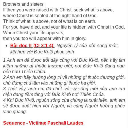
Brothers and sisters:
If then you were raised with Christ, seek what is above,
where Christ is seated at the right hand of God.
Think of what is above, not of what is on earth.
For you have died, and your life is hidden with Christ in God.
When Christ your life appears,
then you too will appear with him in glory.
Bài đọc II (Cl 3:1-4):
Nguyên lý của đời sống mới:
kết hợp với Đức Ki-tô phục sinh
1 Anh em đã được trỗi dậy cùng với Đức Ki-tô, nên hãy tìm
kiếm những gì thuộc thượng giới, nơi Đức Ki-tô đang ngự
bên hữu Thiên Chúa.
2 Anh em hãy hướng lòng trí về những gì thuộc thượng giới,
chứ đừng chú tâm vào những gì thuộc hạ giới.
3 Thật vậy, anh em đã chết, và sự sống mới của anh em
hiện đang tiềm tàng với Đức Ki-tô nơi Thiên Chúa.
4 Khi Đức Ki-tô, nguồn sống của chúng ta xuất hiện, anh em
sẽ được xuất hiện với Người, và cùng Người hưởng phúc
vinh quang.
Sequence - Victimæ Paschali Laudes