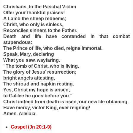
Christians, to the Paschal Victim
Offer your thankful praises!
A Lamb the sheep redeems;
Christ, who only is sinless,
Reconciles sinners to the Father.
Death and life have contended in that combat
stupendous:
The Prince of life, who died, reigns immortal.
Speak, Mary, declaring
What you saw, wayfaring.
“The tomb of Christ, who is living,
The glory of Jesus’ resurrection;
bright angels attesting,
The shroud and napkin resting.
Yes, Christ my hope is arisen;
to Galilee he goes before you.”
Christ indeed from death is risen, our new life obtaining.
Have mercy, victor King, ever reigning!
Amen. Alleluia.
Gospel (Jn 20:1-9)