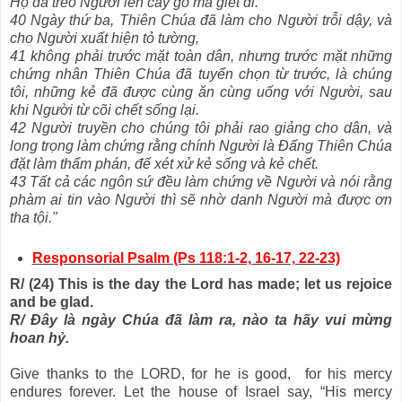
Họ đã treo Người lên cây gỗ mà giết đi.
40 Ngày thứ ba, Thiên Chúa đã làm cho Người trỗi dậy, và
cho Người xuất hiện tỏ tường,
41 không phải trước mặt toàn dân, nhưng trước mặt những
chứng nhân Thiên Chúa đã tuyển chọn từ trước, là chúng
tôi, những kẻ đã được cùng ăn cùng uống với Người, sau
khi Người từ cõi chết sống lại.
42 Người truyền cho chúng tôi phải rao giảng cho dân, và
long trọng làm chứng rằng chính Người là Đấng Thiên Chúa
đặt làm thẩm phán, để xét xử kẻ sống và kẻ chết.
43 Tất cả các ngôn sứ đều làm chứng về Người và nói rằng
phàm ai tin vào Người thì sẽ nhờ danh Người mà được ơn
tha tội."
Responsorial Psalm (Ps 118:1-2, 16-17, 22-23)
R/ (24) This is the day the Lord has made; let us rejoice
and be glad.
R/ Đây là ngày Chúa đã làm ra, nào ta hãy vui mừng
hoan hỷ.
Give thanks to the LORD, for he is good, for his mercy
endures forever. Let the house of Israel say, “His mercy