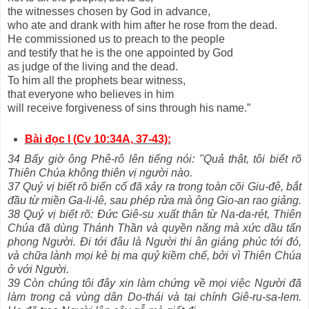
the witnesses chosen by God in advance,
who ate and drank with him after he rose from the dead.
He commissioned us to preach to the people
and testify that he is the one appointed by God
as judge of the living and the dead.
To him all the prophets bear witness,
that everyone who believes in him
will receive forgiveness of sins through his name.”
Bài đọc I (Cv 10:34A, 37-43):
34 Bấy giờ ông Phê-rô lên tiếng nói: "Quả thật, tôi biết rõ
Thiên Chúa không thiên vị người nào.
37 Quý vị biết rõ biến cố đã xảy ra trong toàn cõi Giu-đê, bắt
đầu từ miền Ga-li-lê, sau phép rửa mà ông Gio-an rao giảng.
38 Quý vị biết rõ: Đức Giê-su xuất thân từ Na-da-rét, Thiên
Chúa đã dùng Thánh Thần và quyền năng mà xức dầu tấn
phong Người. Đi tới đâu là Người thi ân giáng phúc tới đó,
và chữa lành mọi kẻ bị ma quỷ kiềm chế, bởi vì Thiên Chúa
ở với Người.
39 Còn chúng tôi đây xin làm chứng về mọi việc Người đã
làm trong cả vùng dân Do-thái và tại chính Giê-ru-sa-lem.