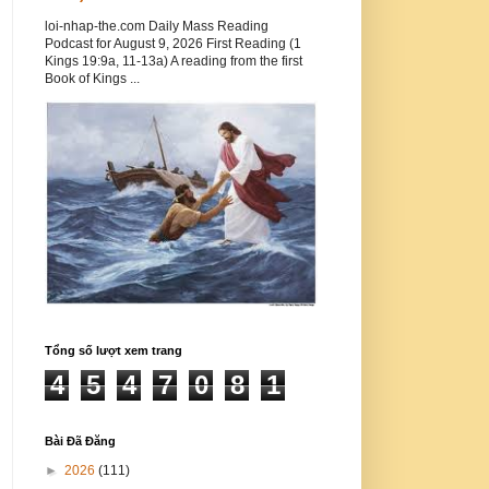
loi-nhap-the.com Daily Mass Reading
Podcast for August 9, 2026 First Reading (1
Kings 19:9a, 11-13a) A reading from the first
Book of Kings ...
Tổng số lượt xem trang
4
5
4
7
0
8
1
Bài Đã Đăng
►
2026
(111)