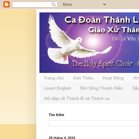
Trang chủ
Giới Thiệu
Hoạt Động
Hì
Learn English
Đời Sống Thánh Hiến
Sắ
Hỏi đáp về Thánh lễ và Thánh ca
Tìm Kiếm
29 tháng 4, 2019