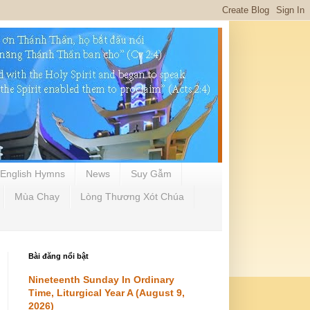
English Hymns
News
Suy Gẫm
Mùa Chay
Lòng Thương Xót Chúa
Bài đăng nổi bật
Nineteenth Sunday In Ordinary
Time, Liturgical Year A (August 9,
2026)