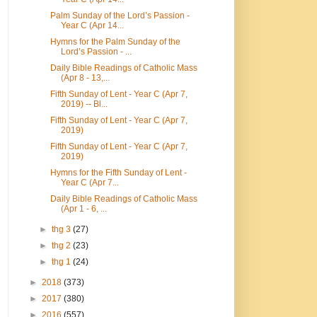
Palm Sunday of the Lord’s Passion -
Year C (Apr 14...
Hymns for the Palm Sunday of the
Lord’s Passion - ...
Daily Bible Readings of Catholic Mass
(Apr 8 - 13,...
Fifth Sunday of Lent - Year C (Apr 7,
2019) -- Bl...
Fifth Sunday of Lent - Year C (Apr 7,
2019)
Fifth Sunday of Lent - Year C (Apr 7,
2019)
Hymns for the Fifth Sunday of Lent -
Year C (Apr 7...
Daily Bible Readings of Catholic Mass
(Apr 1 - 6, ...
►
thg 3
(27)
►
thg 2
(23)
►
thg 1
(24)
►
2018
(373)
►
2017
(380)
►
2016
(557)