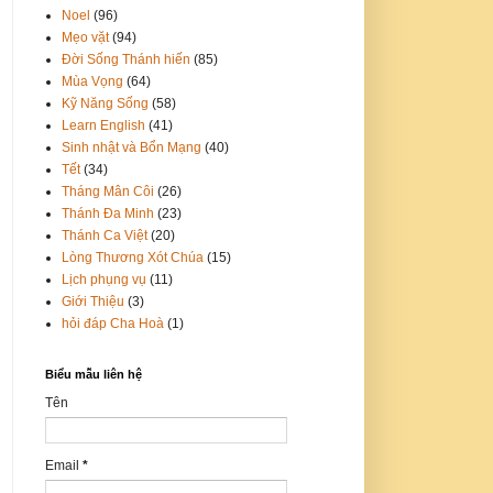
Noel
(96)
Mẹo vặt
(94)
Đời Sống Thánh hiến
(85)
Mùa Vọng
(64)
Kỹ Năng Sống
(58)
Learn English
(41)
Sinh nhật và Bổn Mạng
(40)
Tết
(34)
Tháng Mân Côi
(26)
Thánh Đa Minh
(23)
Thánh Ca Việt
(20)
Lòng Thương Xót Chúa
(15)
Lịch phụng vụ
(11)
Giới Thiệu
(3)
hỏi đáp Cha Hoà
(1)
Biểu mẫu liên hệ
Tên
Email
*