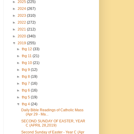
►
2025
(225)
►
2024
(267)
►
2023
(310)
►
2022
(272)
►
2021
(212)
►
2020
(340)
▼
2019
(255)
►
thg 12
(33)
►
thg 11
(21)
►
thg 10
(21)
►
thg 9
(12)
►
thg 8
(19)
►
thg 7
(16)
►
thg 6
(16)
►
thg 5
(19)
▼
thg 4
(24)
Daily Bible Readings of Catholic Mass
(Apr 29 - Ma...
SECOND SUNDAY OF EASTER, YEAR
C (APRIL 28,2019)
Second Sunday of Easter - Year C (Apr