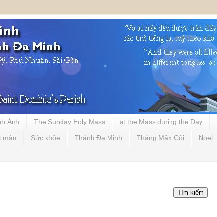
nh Ảnh
The Sunday Holy Mass
at the Mass during the Day
c màu
Sức khỏe
Thánh Đa Minh
Tháng Mân Côi
Noel