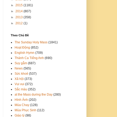
►
2015
(1181)
►
2014
(807)
►
2013
(358)
►
2012
(1)
Theo Chủ Đề
The Sunday Holy Mass
(1841)
Hoạt Động
(852)
English Hymn
(709)
Thánh Ca Tiếng Anh
(690)
Suy gẫm
(687)
News
(565)
Sức khoẻ
(537)
Xã hội
(373)
Vui vui
(372)
Sắc màu
(352)
at the Mass during the Day
(280)
Hình Ảnh
(202)
Mùa Chay
(128)
Mùa Phục Sinh
(112)
Giáo lý
(98)