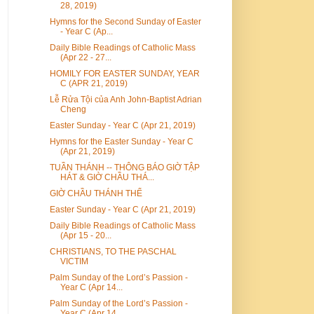
28, 2019)
Hymns for the Second Sunday of Easter
- Year C (Ap...
Daily Bible Readings of Catholic Mass
(Apr 22 - 27...
HOMILY FOR EASTER SUNDAY, YEAR
C (APR 21, 2019)
Lễ Rửa Tội của Anh John-Baptist Adrian
Cheng
Easter Sunday - Year C (Apr 21, 2019)
Hymns for the Easter Sunday - Year C
(Apr 21, 2019)
TUẦN THÁNH -- THÔNG BÁO GIỜ TẬP
HÁT & GIỜ CHẦU THÁ...
GIỜ CHẦU THÁNH THỂ
Easter Sunday - Year C (Apr 21, 2019)
Daily Bible Readings of Catholic Mass
(Apr 15 - 20...
CHRISTIANS, TO THE PASCHAL
VICTIM
Palm Sunday of the Lord’s Passion -
Year C (Apr 14...
Palm Sunday of the Lord’s Passion -
Year C (Apr 14...