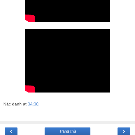
Nặc danh
at
04:00
‹
›
Trang chủ