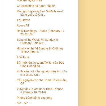
You are My All in All
Chương trình dã ngoại sắp tới
Mẫu gương sống đạo: Vô địch trượt
băng quốc tế Kim...
Xả...stress
Above All
Daily Readings – Audio (February 17-
23, 2013)
Song of the Week: VII Sunday in
Ordinary Time A (F...
Homily for the VI Sunday In Ordinary
Time A (Febru...
Thật kỳ lạ
Bất ngờ lớn: Account Twitter của Đức
Giáo Hoàng bằ...
Kính viếng và cầu nguyện bên linh cữu
cha Giuse Ca...
Cầu nguyện cho cha Tôma Thiện Cẩm,
OP
VI Sunday in Ordinary Time—Year A
(February 16, 2014)
Phòng tránh bệnh đau lưng
Alo....Alo....