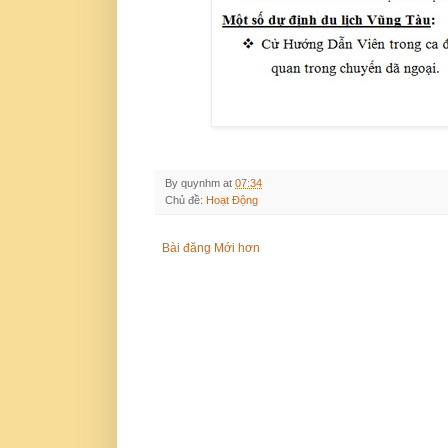
By
quynhm
at
07:34
Chủ đề:
Hoạt Động
Bài đăng Mới hơn