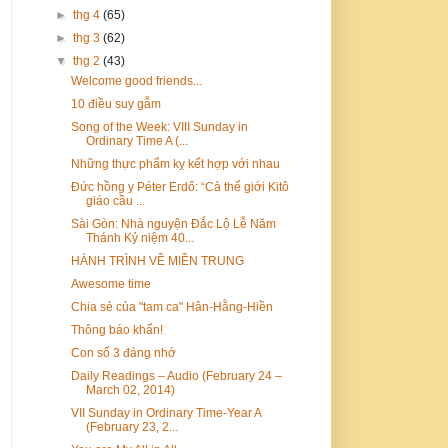
►
thg 4
(65)
►
thg 3
(62)
▼
thg 2
(43)
Welcome good friends...
10 điều suy gẫm
Song of the Week: VIII Sunday in
Ordinary Time A (...
Những thực phẩm kỵ kết hợp với nhau
Đức hồng y Péter Erdő: “Cả thế giới Kitô
giáo cầu ...
Sài Gòn: Nhà nguyện Đắc Lộ Lễ Năm
Thánh Kỷ niệm 40...
HÀNH TRÌNH VỀ MIỀN TRUNG
Awesome time
Chia sẻ của "tam ca" Hân-Hằng-Hiền
Thông báo khẩn!
Con số 3 đáng nhớ
Daily Readings – Audio (February 24 –
March 02, 2014)
VII Sunday in Ordinary Time-Year A
(February 23, 2...