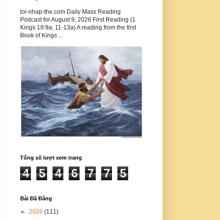
loi-nhap-the.com Daily Mass Reading
Podcast for August 9, 2026 First Reading (1
Kings 19:9a, 11-13a) A reading from the first
Book of Kings ...
Tổng số lượt xem trang
4
5
4
6
7
7
5
Bài Đã Đăng
►
2026
(111)