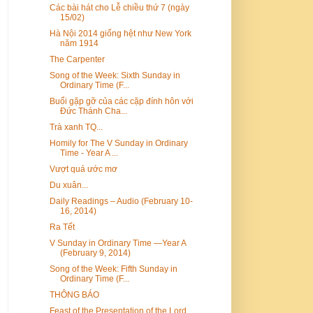
Các bài hát cho Lễ chiều thứ 7 (ngày
15/02)
Hà Nội 2014 giống hệt như New York
năm 1914
The Carpenter
Song of the Week: Sixth Sunday in
Ordinary Time (F...
Buổi gặp gỡ của các cặp đính hôn với
Đức Thánh Cha...
Trà xanh TQ...
Homily for The V Sunday in Ordinary
Time - Year A ...
Vượt quá ước mơ
Du xuân...
Daily Readings – Audio (February 10-
16, 2014)
Ra Tết
V Sunday in Ordinary Time —Year A
(February 9, 2014)
Song of the Week: Fifth Sunday in
Ordinary Time (F...
THÔNG BÁO
Feast of the Presentation of the Lord