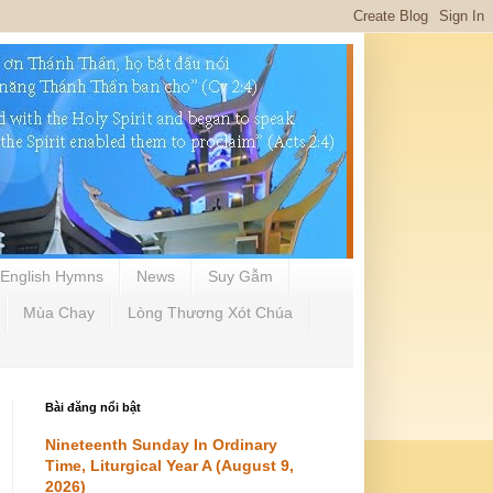
English Hymns
News
Suy Gẫm
Mùa Chay
Lòng Thương Xót Chúa
Bài đăng nổi bật
Nineteenth Sunday In Ordinary
Time, Liturgical Year A (August 9,
2026)