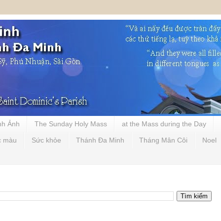
nh Ảnh
The Sunday Holy Mass
at the Mass during the Day
c màu
Sức khỏe
Thánh Đa Minh
Tháng Mân Côi
Noel