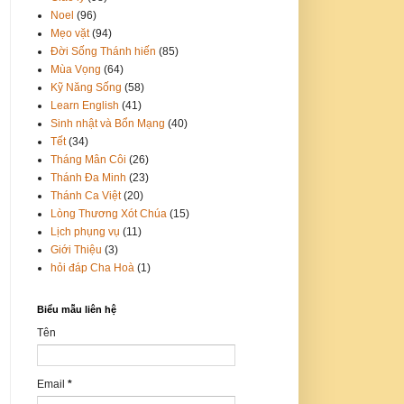
Noel
(96)
Mẹo vặt
(94)
Đời Sống Thánh hiến
(85)
Mùa Vọng
(64)
Kỹ Năng Sống
(58)
Learn English
(41)
Sinh nhật và Bổn Mạng
(40)
Tết
(34)
Tháng Mân Côi
(26)
Thánh Đa Minh
(23)
Thánh Ca Việt
(20)
Lòng Thương Xót Chúa
(15)
Lịch phụng vụ
(11)
Giới Thiệu
(3)
hỏi đáp Cha Hoà
(1)
Biểu mẫu liên hệ
Tên
Email
*