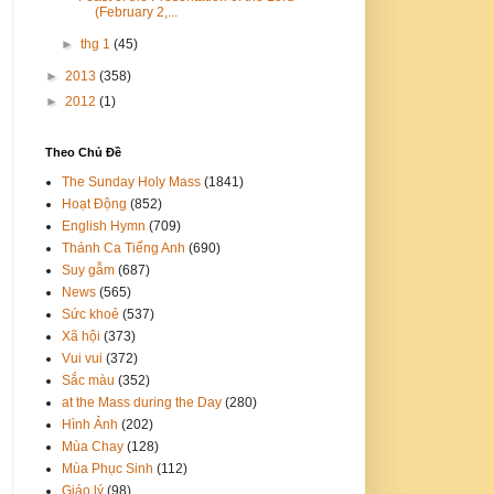
(February 2,...
►
thg 1
(45)
►
2013
(358)
►
2012
(1)
Theo Chủ Đề
The Sunday Holy Mass
(1841)
Hoạt Động
(852)
English Hymn
(709)
Thánh Ca Tiếng Anh
(690)
Suy gẫm
(687)
News
(565)
Sức khoẻ
(537)
Xã hội
(373)
Vui vui
(372)
Sắc màu
(352)
at the Mass during the Day
(280)
Hình Ảnh
(202)
Mùa Chay
(128)
Mùa Phục Sinh
(112)
Giáo lý
(98)