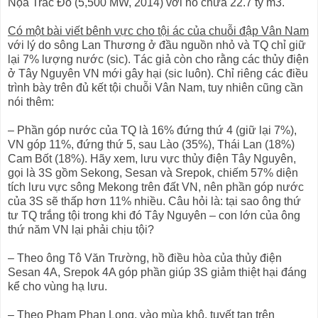
Nọa Trắc Đồ (5,500 MW, 2014) với hồ chứa 22.7 tỷ m3.
Có một bài viết bênh vực cho tội ác của chuỗi đập Vân Nam
với lý do sông Lan Thương ở đầu nguồn nhỏ và TQ chỉ giữ
lại 7% lượng nước (sic). Tác giả còn cho rằng các thủy điện
ở Tây Nguyên VN mới gây hại (sic luôn). Chỉ riêng các điều
trình bày trên đủ kết tội chuỗi Vân Nam, tuy nhiên cũng cần
nói thêm:
– Phần góp nước của TQ là 16% đứng thứ 4 (giữ lại 7%),
VN góp 11%, đứng thứ 5, sau Lào (35%), Thái Lan (18%)
Cam Bốt (18%). Hãy xem, lưu vực thủy điện Tây Nguyên,
gọi là 3S gồm Sekong, Sesan và Srepok, chiếm 57% diện
tích lưu vực sông Mekong trên đất VN, nên phần góp nước
của 3S sẽ thấp hơn 11% nhiều. Câu hỏi là: tại sao ông thứ
tư TQ trắng tội trong khi đó Tây Nguyên – con lớn của ông
thứ năm VN lại phải chịu tội?
– Theo ông Tô Văn Trường, hồ điều hòa của thủy điện
Sesan 4A, Srepok 4A góp phần giúp 3S giảm thiệt hại đáng
kể cho vùng hạ lưu.
– Theo Phạm Phan Long, vào mùa khô, tuyết tan trên