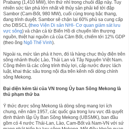
Prabang (1,410 MW), lớn thứ nhì trong chuỗi đập này. Tuy
nhiên sức tàn phá lớn nhất về thủy sản phải kể tới đập
Sambor (Cam-Bốt, 980 MW), cuối cùng trong bậc thang,
đang trình duyệt. Sambor sẽ chặn lại 60% phù sa cung cấp
cho DBSCL (
theo Viện Di sản NHI- Cơ quan giám sát lưu
vực sông
) và chặn cá từ Biển Hồ di chuyển lên thượng
nguồn, thiệt hại nguồn cá của Căm Bốt, chiếm tới 12% GDP
(theo ông
Ngô Thế Vinh
).
Ngoài ra, mức tàn phá it hơn, đó là hàng chục thủy điện trên
sông nhánh thuộc Lào, Thái Lan và Tây Nguyên Việt Nam.
Cộng thêm là các công trình thủy lợi, cấp nước được lách
luật, khai thác sâu trong nội địa trên kênh nối dòng chính
sông Mekong.
Đại diện kém tài của VN trong Ủy ban Sông Mekong là
thủ phạm thứ ba
Ý thức được sông Mekong là dòng sông mang lợi ích
chung, nên năm 1957, các quốc gia trong lưu vực đã quyết
định thành lập Ủy Ban Sông Mekong (UBSMK), ban đầu
gồm có 4 nước Thái-Lan, Lào, Cam-Bốt và Nam-VN với sứ
mạng phát triển hạ lưu sông Mekong. Một điều khoản quan