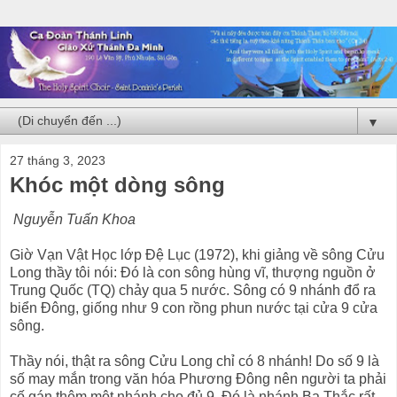
▼
27 tháng 3, 2023
Khóc một dòng sông
Nguyễn Tuấn Khoa
Giờ Vạn Vật Học lớp Đệ Lục (1972), khi giảng về sông Cửu
Long thầy tôi nói: Đó là con sông hùng vĩ, thượng nguồn ở
Trung Quốc (TQ) chảy qua 5 nước. Sông có 9 nhánh đổ ra
biển Đông, giống như 9 con rồng phun nước tại cửa 9 cửa
sông.
Thầy nói, thật ra sông Cửu Long chỉ có 8 nhánh! Do số 9 là
số may mắn trong văn hóa Phương Đông nên người ta phải
cố gán thêm một nhánh cho đủ 9. Đó là nhánh Ba Thắc rất