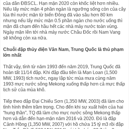
của dân ĐBSCL. Hạn mặn 2020 còn khốc liệt hơn nhiều.
Nếu lấy mức mặn 4 phần ngàn là ngưỡng sống còn của cây
lúa thì nước mặn từ biển Đông đã vào sâu hơn 80 km
nhưng nếu lấy mức mặn 0.5 phần ngàn cho nước uống thì
mặn đã chạm đến hầu hết các nhà máy nước toàn vùng.
Ngày mặn lên tới nhà máy nước Châu Đốc rồi Nam Vang
sẽ không còn xa nữa.
Chuỗi đập thủy điện Vân Nam, Trung Quốc là thủ phạm
lớn nhất
Thật vậy, tính từ năm 1993 đến năm 2019, Trung Quốc đã
hoàn tất 11/14 đập. Khi đập đầu tiên là Mạn Loan (1,500
MW, 1993) tích nước, ngay lập tức mùa mưa cùng năm
1993 mực nước sông Mekong xuống thấp hơn cả mực thấp
lịch sử của mùa khô.
Tiếp theo đập Đại Chiếu Sơn (1,350 MW, 2003) đã làm cho
tình hình thêm trầm trọng. Cho đến khi sự xuất hiện của hai
“hung thần”, TQ đã làm cho mực nước sông Mekong thấp
hơn và dẫn đến hạn-mặn năm 2016 và 2020. Đó là đập
Cảnh Hồng (1,350 MW, 2007) với hồ chứa 15 tỷ m3 rồi đập