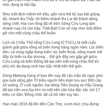
nhỏ, đang bị bồi lấp.
Như một định mệnh trớ trêu, gần nửa thế kỷ sau bài giảng
đó, nhánh Ba Thắc rồi thêm nhánh Ba Lai đã thành dòng
sông chết. Hai con rồng đã về trời! Sông Cửu Long tám
nhánh nay chỉ còn bảy. Thất Bát! Con số này như một điềm
gỡ cho một vùng châu thổ buồn.
Lịch sử Châu Thổ sông Cửu Long (CTSCL) là một cuộc
giành giật giữa sông và biển trong hàng ngàn năm. Lúc biển
tiến, cả vùng ngập trong biển; lúc biển thoái, sông mạnh mẽ
đẩy lùi biển ra đại dương… Để giờ đây nơi gặp gỡ giữa
Cửu Long và biển Đông đã tạo nên một vùng châu thổ trù
phú với đa dạng sinh học bậc nhất trên thế giới.
Dòng Mekong hùng vĩ bao đời nay đã cần mẫn tải ngọc phù
gia nuôi sống gần 70 triệu người trên toàn lưu vực 800 cây
số vuông. Ở cuối nguồn, hai dòng Tiền Giang và Hậu Giang
đã tạo nên vựa lúa lớn và một nền văn hóa đặc sắc với 17
triệu cư dân. Bỗng chốc tất cả trở nên suy tàn.
Hạn mặn 2016 đã lên đến Cần Thơ, vượt mức chịu đựng