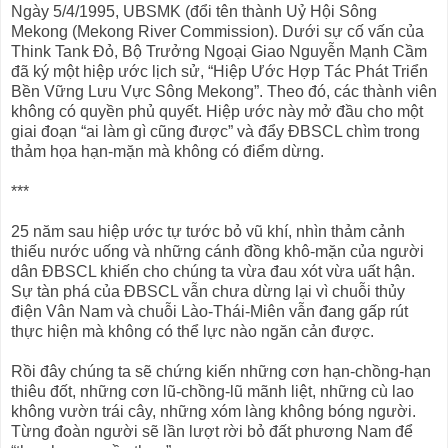
Ngày 5/4/1995, UBSMK (đổi tên thành Uỷ Hội Sông
Mekong (Mekong River Commission). Dưới sự cố vấn của
Think Tank Đỏ, Bộ Trưởng Ngoại Giao Nguyễn Mạnh Cầm
đã ký một hiệp ước lịch sử, “Hiệp Ước Hợp Tác Phát Triển
Bền Vững Lưu Vực Sông Mekong”. Theo đó, các thành viên
không có quyền phủ quyết. Hiệp ước này mở đầu cho một
giai đoạn “ai làm gì cũng được” và đẩy ĐBSCL chìm trong
thảm họa hạn-mặn mà không có điểm dừng.
***
25 năm sau hiệp ước tự tước bỏ vũ khí, nhìn thảm cảnh
thiếu nước uống và những cánh đồng khô-mặn của người
dân ĐBSCL khiến cho chúng ta vừa đau xót vừa uất hận.
Sự tàn phá của ĐBSCL vẫn chưa dừng lại vì chuỗi thủy
điện Vân Nam và chuỗi Lào-Thái-Miên vẫn đang gấp rút
thực hiện mà không có thể lực nào ngăn cản được.
Rồi đây chúng ta sẽ chứng kiến những cơn hạn-chồng-hạn
thiêu đốt, những cơn lũ-chồng-lũ mãnh liệt, những cù lao
không vườn trái cây, những xóm làng không bóng người.
Từng đoàn người sẽ lần lượt rời bỏ đất phương Nam để