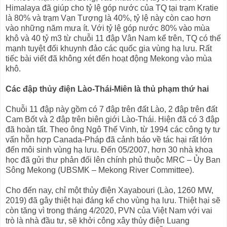
Himalaya đã giúp cho tỷ lệ góp nước của TQ tại trạm Kratie
là 80% và trạm Vạn Tượng là 40%, tỷ lệ này còn cao hơn
vào những năm mưa ít. Với tỷ lệ góp nước 80% vào mùa
khô và 40 tỷ m3 từ chuỗi 11 đập Vân Nam kể trên, TQ có thế
mạnh tuyệt đối khuynh đảo các quốc gia vùng hạ lưu. Rất
tiếc bài viết đã không xét đến hoạt động Mekong vào mùa
khô.
Các đập thủy điện Lào-Thái-Miên là thủ phạm thứ hai
Chuỗi 11 đập này gồm có 7 đập trên đất Lào, 2 đập trên đất
Cam Bốt và 2 đập trên biên giới Lào-Thái. Hiện đã có 3 đập
đã hoàn tất. Theo ông Ngô Thế Vinh, từ 1994 các công ty tư
vấn hỗn hợp Canada-Pháp đã cảnh báo về tác hại rất lớn
đến môi sinh vùng hạ lưu. Đến 05/2007, hơn 30 nhà khoa
học đã gửi thư phản đối lên chính phủ thuộc MRC – Ủy Ban
Sông Mekong (UBSMK – Mekong River Committee).
Cho đến nay, chỉ một thủy điện Xayabouri (Lào, 1260 MW,
2019) đã gây thiệt hại đáng kể cho vùng hạ lưu. Thiệt hại sẽ
còn tăng vì trong tháng 4/2020, PVN của Việt Nam với vai
trò là nhà đầu tư, sẽ khởi công xây thủy điện Luang