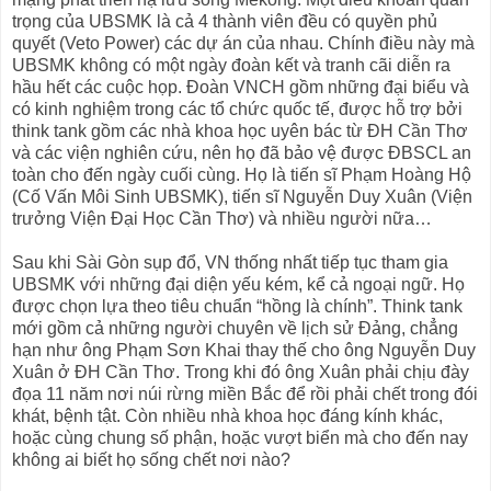
trọng của UBSMK là cả 4 thành viên đều có quyền phủ
quyết (Veto Power) các dự án của nhau. Chính điều này mà
UBSMK không có một ngày đoàn kết và tranh cãi diễn ra
hầu hết các cuộc họp. Đoàn VNCH gồm những đại biểu và
có kinh nghiệm trong các tổ chức quốc tế, được hỗ trợ bởi
think tank gồm các nhà khoa học uyên bác từ ĐH Cần Thơ
và các viện nghiên cứu, nên họ đã bảo vệ được ĐBSCL an
toàn cho đến ngày cuối cùng. Họ là tiến sĩ Phạm Hoàng Hộ
(Cố Vấn Môi Sinh UBSMK), tiến sĩ Nguyễn Duy Xuân (Viện
trưởng Viện Đại Học Cần Thơ) và nhiều người nữa…
Sau khi Sài Gòn sụp đổ, VN thống nhất tiếp tục tham gia
UBSMK với những đại diện yếu kém, kể cả ngoại ngữ. Họ
được chọn lựa theo tiêu chuẩn “hồng là chính”. Think tank
mới gồm cả những người chuyên về lịch sử Đảng, chẳng
hạn như ông Phạm Sơn Khai thay thế cho ông Nguyễn Duy
Xuân ở ĐH Cần Thơ. Trong khi đó ông Xuân phải chịu đày
đọa 11 năm nơi núi rừng miền Bắc để rồi phải chết trong đói
khát, bệnh tật. Còn nhiều nhà khoa học đáng kính khác,
hoặc cùng chung số phận, hoặc vượt biển mà cho đến nay
không ai biết họ sống chết nơi nào?