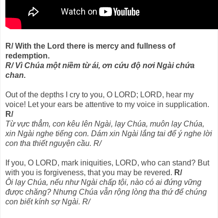
R/ With the Lord there is mercy and fullness of
redemption.
R/ Vì Chúa một niềm từ ái, ơn cứu độ nơi Ngài chứa
chan.
Out of the depths I cry to you, O LORD; LORD, hear my
voice! Let your ears be attentive to my voice in supplication.
R/
Từ vực thẳm, con kêu lên Ngài, lạy Chúa, muôn lạy Chúa,
xin Ngài nghe tiếng con. Dám xin Ngài lắng tai để ý nghe lời
con tha thiết nguyện cầu. R/
If you, O LORD, mark iniquities, LORD, who can stand? But
with you is forgiveness, that you may be revered.
R/
Ôi lạy Chúa, nếu như Ngài chấp tội, nào có ai đứng vững
được chăng? Nhưng Chúa vẫn rộng lòng tha thứ để chúng
con biết kính sợ Ngài. R/