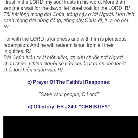
I trust in the LORD; my soul trusts in his word. More than
sentinels wait for the dawn, let Israel wait for the LORD.
R/
Tôi hết lòng mong đợi Chúa, trông cậy ở lời Người. Hơn lính
canh mong đợi hừng đông, trông cậy Chúa đi, Ít-ra-en hỡi.
R/
For with the LORD is kindness and with him is plenteous
redemption; And he will redeem Israel from all their
iniquities.
R/
Bởi Chúa luôn từ ái một niềm, ơn cứu chuộc nơi Người
chan chứa. Chính Người sẽ cứu chuộc Ít-ra-en cho thoát
khỏi tội khiên muôn vàn. R/
c) Prayer Of The Faithful Response:
"Save your people, O Lord!"
d) Offertory: ES #240: “CHRISTIFY”