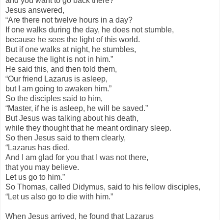
and you want to go back there?”
Jesus answered,
“Are there not twelve hours in a day?
If one walks during the day, he does not stumble,
because he sees the light of this world.
But if one walks at night, he stumbles,
because the light is not in him.”
He said this, and then told them,
“Our friend Lazarus is asleep,
but I am going to awaken him.”
So the disciples said to him,
“Master, if he is asleep, he will be saved.”
But Jesus was talking about his death,
while they thought that he meant ordinary sleep.
So then Jesus said to them clearly,
“Lazarus has died.
And I am glad for you that I was not there,
that you may believe.
Let us go to him.”
So Thomas, called Didymus, said to his fellow disciples,
“Let us also go to die with him.”
When Jesus arrived, he found that Lazarus