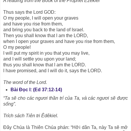
A reading from the Book of the Prophet Ezekiel
Thus says the Lord GOD:
O my people, I will open your graves
and have you rise from them,
and bring you back to the land of Israel.
Then you shall know that I am the LORD,
when I open your graves and have you rise from them,
O my people!
I will put my spirit in you that you may live,
and I will settle you upon your land;
thus you shall know that I am the LORD.
I have promised, and I will do it, says the LORD.
The word of the Lord.
Bài Ðọc I: (Ed 37:12-14)
“Ta sẽ cho các ngươi thần trí của Ta, và các ngươi sẽ được
sống”.
Trích sách Tiên tri Êdêkiel.
Ðây Chúa là Thiên Chúa phán: “Hỡi dân Ta, này Ta sẽ mở