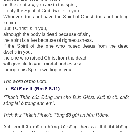
on the contrary, you are in the spirit,
if only the Spirit of God dwells in you.
Whoever does not have the Spirit of Christ does not belong
to him.
But if Christ is in you,
although the body is dead because of sin,
the spirit is alive because of righteousness.
If the Spirit of the one who raised Jesus from the dead
dwells in you,
the one who raised Christ from the dead
will give life to your mortal bodies also,
through his Spirit dwelling in you.
The word of the Lord.
Bài Ðọc II: (Rm 8:8-11)
“Thánh Thần của Ðấng làm cho Ðức Giêsu Kitô từ cõi chết
sống lại ở trong anh em”.
Trích thư Thánh Phaolô Tông đồ gửi tín hữu Rôma.
Anh em thân mến, những kẻ sống theo xác thịt, thì không