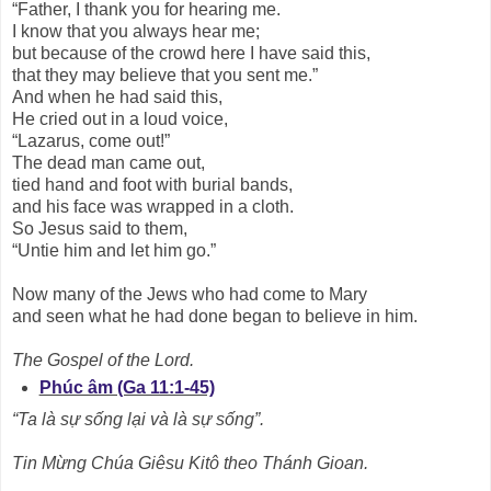
“Father, I thank you for hearing me.
I know that you always hear me;
but because of the crowd here I have said this,
that they may believe that you sent me.”
And when he had said this,
He cried out in a loud voice,
“Lazarus, come out!”
The dead man came out,
tied hand and foot with burial bands,
and his face was wrapped in a cloth.
So Jesus said to them,
“Untie him and let him go.”
Now many of the Jews who had come to Mary
and seen what he had done began to believe in him.
The Gospel of the Lord.
Phúc âm (Ga 11:1-45)
“Ta là sự sống lại và là sự sống”.
Tin Mừng Chúa Giêsu Kitô theo Thánh Gioan.