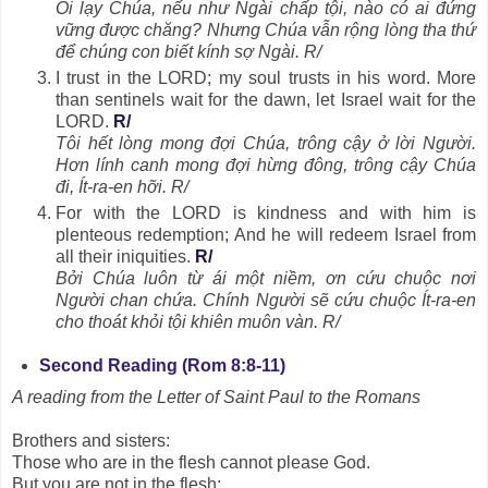
Ôi lạy Chúa, nếu như Ngài chấp tội, nào có ai đứng
vững được chăng? Nhưng Chúa vẫn rộng lòng tha thứ
để chúng con biết kính sợ Ngài. R/
I trust in the LORD; my soul trusts in his word. More
than sentinels wait for the dawn, let Israel wait for the
LORD.
R/
Tôi hết lòng mong đợi Chúa, trông cậy ở lời Người.
Hơn lính canh mong đợi hừng đông, trông cậy Chúa
đi, Ít-ra-en hỡi. R/
For with the LORD is kindness and with him is
plenteous redemption; And he will redeem Israel from
all their iniquities.
R/
Bởi Chúa luôn từ ái một niềm, ơn cứu chuộc nơi
Người chan chứa. Chính Người sẽ cứu chuộc Ít-ra-en
cho thoát khỏi tội khiên muôn vàn. R/
Second Reading (Rom 8:8-11)
A reading from the Letter of Saint Paul to the Romans
Brothers and sisters:
Those who are in the flesh cannot please God.
But you are not in the flesh;