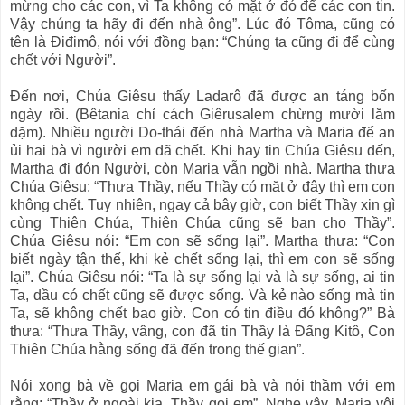
mừng cho các con, vì Ta không có mặt ở đó để các con tin.
Vậy chúng ta hãy đi đến nhà ông”. Lúc đó Tôma, cũng có
tên là Ðiđimô, nói với đồng bạn: “Chúng ta cũng đi để cùng
chết với Người”.
Ðến nơi, Chúa Giêsu thấy Ladarô đã được an táng bốn
ngày rồi. (Bêtania chỉ cách Giêrusalem chừng mười lăm
dặm). Nhiều người Do-thái đến nhà Martha và Maria để an
ủi hai bà vì người em đã chết. Khi hay tin Chúa Giêsu đến,
Martha đi đón Người, còn Maria vẫn ngồi nhà. Martha thưa
Chúa Giêsu: “Thưa Thầy, nếu Thầy có mặt ở đây thì em con
không chết. Tuy nhiên, ngay cả bây giờ, con biết Thầy xin gì
cùng Thiên Chúa, Thiên Chúa cũng sẽ ban cho Thầy”.
Chúa Giêsu nói: “Em con sẽ sống lại”. Martha thưa: “Con
biết ngày tận thế, khi kẻ chết sống lại, thì em con sẽ sống
lại”. Chúa Giêsu nói: “Ta là sự sống lại và là sự sống, ai tin
Ta, dầu có chết cũng sẽ được sống. Và kẻ nào sống mà tin
Ta, sẽ không chết bao giờ. Con có tin điều đó không?” Bà
thưa: “Thưa Thầy, vâng, con đã tin Thầy là Ðấng Kitô, Con
Thiên Chúa hằng sống đã đến trong thế gian”.
Nói xong bà về gọi Maria em gái bà và nói thầm với em
rằng: “Thầy ở ngoài kia, Thầy gọi em”. Nghe vậy, Maria vội