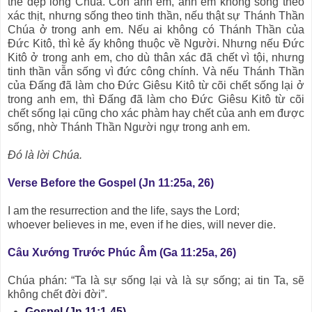
thể đẹp lòng Chúa. Còn anh em, anh em không sống theo
xác thịt, nhưng sống theo tinh thần, nếu thật sự Thánh Thần
Chúa ở trong anh em. Nếu ai không có Thánh Thần của
Ðức Kitô, thì kẻ ấy không thuộc về Người. Nhưng nếu Ðức
Kitô ở trong anh em, cho dù thân xác đã chết vì tội, nhưng
tinh thần vẫn sống vì đức công chính. Và nếu Thánh Thần
của Ðấng đã làm cho Ðức Giêsu Kitô từ cõi chết sống lại ở
trong anh em, thì Ðấng đã làm cho Ðức Giêsu Kitô từ cõi
chết sống lại cũng cho xác phàm hay chết của anh em được
sống, nhờ Thánh Thần Người ngự trong anh em.
Ðó là lời Chúa.
Verse Before the Gospel (Jn 11:25a, 26)
I am the resurrection and the life, says the Lord;
whoever believes in me, even if he dies, will never die.
Câu Xướng Trước Phúc Âm (Ga 11:25a, 26)
Chúa phán: “Ta là sự sống lại và là sự sống; ai tin Ta, sẽ
không chết đời đời”.
Gospel (Jn 11:1-45)