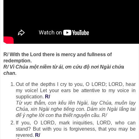
R/ With the Lord there is mercy and fullness of
redemption.
R/ Vì Chúa một niềm từ ái, ơn cứu độ nơi Ngài chứa
chan.
Out of the depths I cry to you, O LORD; LORD, hear
my voice! Let your ears be attentive to my voice in
supplication.
R/
Từ vực thẳm, con kêu lên Ngài, lạy Chúa, muôn lạy
Chúa, xin Ngài nghe tiếng con. Dám xin Ngài lắng tai
để ý nghe lời con tha thiết nguyện cầu. R/
If you, O LORD, mark iniquities, LORD, who can
stand? But with you is forgiveness, that you may be
revered.
R/