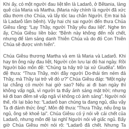
Khi ấy, có một người đau liệt tên là Ladarô, ở Bêtania, làng
quê của Maria và Martha. (Maria này chính là người đã xức
dầu thơm cho Chúa, và lấy tóc lau chân Người. Em trai bà
là Ladarô lâm bệnh). Vậy hai chị sai người đến thưa Chúa
Giêsu rằng: “Lạy Thầy, người Thầy yêu đau liệt”. Nghe tin
ấy, Chúa Giêsu liền bảo: “Bệnh này không đến nỗi chết,
nhưng để làm sáng danh Thiên Chúa và do đó Con Thiên
Chúa sẽ được vinh hiển”.
Chúa Giêsu thương Martha và em là Maria và Ladarô. Khi
hay tin ông này đau liệt, Người còn lưu lại đó hai ngày. Rồi
Người bảo môn đệ: “Chúng ta hãy trở lại xứ Giuđêa”. Môn
đệ thưa: “Thưa Thầy, mới đây người Do-thái tìm ném đá
Thầy, mà Thầy lại trở về đó ư?” Chúa Giêsu đáp: “Một ngày
lại chẳng có mười hai giờ sao? Nếu ai đi ban ngày thì
không vấp ngã, vì người ta thấy ánh sáng mặt trời; nhưng
kẻ đi ban đêm sẽ vấp ngã vì không có ánh sáng”. Người nói
thế, rồi lại bảo họ: “Ladarô bạn chúng ta đang ngủ, dầu vậy
Ta đi đánh thức ông”. Môn đệ thưa: “Thưa Thầy, nếu ông ta
ngủ, ông sẽ khoẻ lại”. Chúa Giêsu có ý nói về cái chết của
Ladarô, nhưng môn đệ lại nghĩ Người nói về giấc ngủ. Bấy
giờ Chúa Giêsu mới nói rõ: “Ladarô đã chết. Nhưng Ta