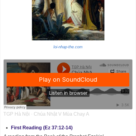
loi-nhap-the.com
TGP Hà Nội
·
Chúa Nhật V Mùa Chay A
First Reading (Ez 37:12-14)