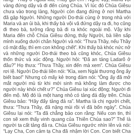
vàng đứng dậy và đi đến cùng Chúa. Vì lúc đó Chúa Giêsu
chưa vào trong làng, Người còn đang đứng ở nơi Martha
đã gặp Người. Những người Do-thái cùng ở trong nhà với
Maria và an ủi bà, khi thấy bà vội vã đứng dậy ra đi, họ cũng
đi theo bà, tưởng rằng bà đi ra khóc ngoài mộ. Vậy khi
Maria đến chỗ Chúa Giêsu đứng, thấy Người, bà liền sấp
mình xuống dưới chân Người và nói: “Thưa Thầy, nếu Thầy
có mặt đây, thì em con không chết”. Khi thấy bà khóc nức nở
và những người Do-thái theo bà cũng khóc, Chúa Giêsu
thổn thức và xúc động. Người hỏi: “Ðã an táng Ladarô ở
đâu?” Họ thưa: “Thưa Thầy, xin đến mà xem”. Chúa Giêsu
rơi lệ. Người Do-thái liền nói: “Kìa, xem Ngài thương ông ấy
biết bao!” Nhưng có mấy kẻ trong đám nói: “Ông ấy đã mở
mắt người mù từ khi mới sinh mà không làm được cho
người này khỏi chết ư?” Chúa Giêsu lại xúc động; Người đi
đến mộ. Mộ đó là một hang nhỏ có tảng đá đậy trên. Chúa
Giêsu bảo: “Hãy đẩy tảng đá ra”. Martha là chị người chết,
thưa: “Thưa Thầy, đã nặng mùi rồi vì đã bốn ngày”. Chúa
Giêsu lại nói: “Ta đã chẳng bảo con rằng: Nếu con tin, thì
con sẽ xem thấy vinh quang của Thiên Chúa sao?” Thế là
người ta cất tảng đá ra. Chúa Giêsu ngước nhìn lên và nói:
“Lạy Cha, Con cảm tạ Cha đã nhậm lời Con. Con biết Cha