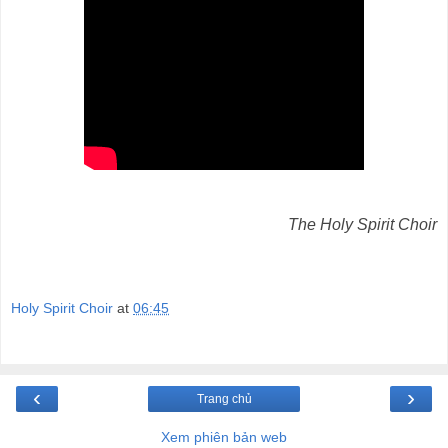
The Holy Spirit Choir
Holy Spirit Choir
at
06:45
‹
›
Trang chủ
Xem phiên bản web