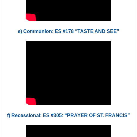
e) Communion: ES #178 “TASTE AND SEE”
f) Recessional: ES #305: “PRAYER OF ST. FRANCIS”