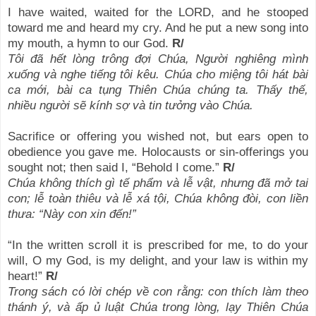
I have waited, waited for the LORD, and he stooped
toward me and heard my cry. And he put a new song into
my mouth, a hymn to our God.
R/
Tôi đã hết lòng trông đợi Chúa, Người nghiêng mình
xuống và nghe tiếng tôi kêu. Chúa cho miệng tôi hát bài
ca mới, bài ca tụng Thiên Chúa chúng ta. Thấy thế,
nhiều người sẽ kính sợ và tin tưởng vào Chúa.
Sacrifice or offering you wished not, but ears open to
obedience you gave me. Holocausts or sin-offerings you
sought not; then said I, “Behold I come.”
R/
Chúa không thích gì tế phẩm và lễ vật, nhưng đã mở tai
con; lễ toàn thiêu và lễ xá tội, Chúa không đòi, con liền
thưa: “Này con xin đến!”
“In the written scroll it is prescribed for me, to do your
will, O my God, is my delight, and your law is within my
heart!”
R/
Trong sách có lời chép về con rằng: con thích làm theo
thánh ý, và ấp ủ luật Chúa trong lòng, lạy Thiên Chúa