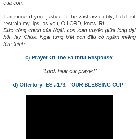
của con.
I announced your justice in the vast assembly; I did not
restrain my lips, as you, O LORD, know.
R/
Đức công chính của Ngài, con loan truyền giữa lòng đại
hội; lạy Chúa, Ngài từng biết con đâu có ngậm miệng
làm thinh.
c) Prayer Of The Faithful Response:
"Lord, hear our prayer!"
d) Offertory: ES #173: “OUR BLESSING CUP”