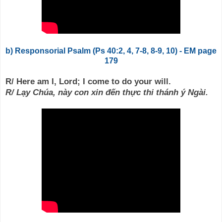
b) Responsorial Psalm (Ps 40:2, 4, 7-8, 8-9, 10) - EM page
179
R/ Here am I, Lord; I come to do your will.
R/ Lạy Chúa, này con xin đến thực thi thánh ý Ngài.