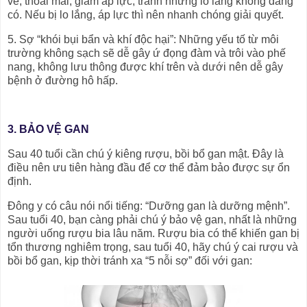
vẻ, thoải mái, giảm áp lực, tránh những lo lắng không đáng
có. Nếu bị lo lắng, áp lực thì nên nhanh chóng giải quyết.
5. Sợ “khói bụi bẩn và khí độc hại”: Những yếu tố từ môi
trường không sạch sẽ dễ gây ứ đọng đàm và trôi vào phế
nang, không lưu thông được khí trên và dưới nên dễ gây
bệnh ở đường hô hấp.
3. BẢO VỆ GAN
Sau 40 tuổi cần chú ý kiêng rượu, bồi bổ gan mật. Đây là
điều nên ưu tiên hàng đầu để cơ thể đảm bảo được sự ổn
định.
Đông y có câu nói nổi tiếng: “Dưỡng gan là dưỡng mệnh”.
Sau tuổi 40, bạn càng phải chú ý bảo vệ gan, nhất là những
người uống rượu bia lâu năm. Rượu bia có thể khiến gan bị
tổn thương nghiêm trọng, sau tuổi 40, hãy chú ý cai rượu và
bồi bổ gan, kịp thời tránh xa “5 nỗi sợ” đối với gan: