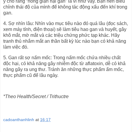
y cho rằng “nóng giận hại gan” là vì như vậy. Bạn nên điều
chỉnh thái độ của mình để không tác động xấu đến khí trong
gan.
4. Sợ nhìn lâu: Nhìn vào mục tiêu nào đó quá lâu (đọc sách,
xem máy tính, điện thoại) sẽ làm tiêu hao gan và huyết, gây
khô mắt, mờ mắt và các triệu chứng phức tạp khác. Hãy
tranh thủ nhắm mắt an thần bất kỳ lúc nào bạn có khả năng
làm việc đó.
5. Gan rất sợ nấm mốc: Trong nấm mốc chứa nhiều chất
độc hại, có khả năng gây nhiễm độc từ aflatoxin, dễ có khả
năng gây ra ung thư. Tránh ăn những thực phẩm ẩm mốc,
thực phẩm cũ để lâu ngày.
*Theo Health/Secret / Trithuctre
cadoanthanhlinh
at
16:17