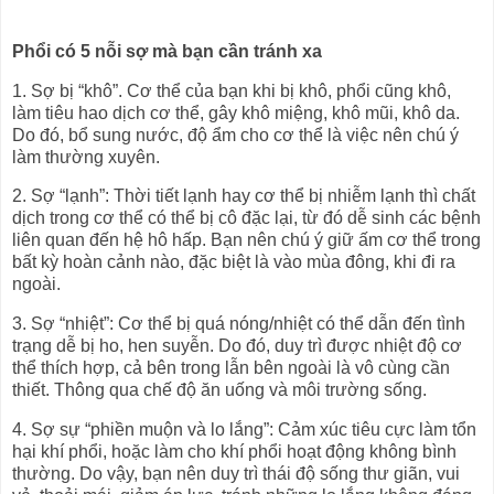
Phổi có 5 nỗi sợ mà bạn cần tránh xa
1. Sợ bị “khô”. Cơ thể của bạn khi bị khô, phổi cũng khô,
làm tiêu hao dịch cơ thể, gây khô miệng, khô mũi, khô da.
Do đó, bổ sung nước, độ ẩm cho cơ thể là việc nên chú ý
làm thường xuyên.
2. Sợ “lạnh”: Thời tiết lạnh hay cơ thể bị nhiễm lạnh thì chất
dịch trong cơ thể có thể bị cô đặc lại, từ đó dễ sinh các bệnh
liên quan đến hệ hô hấp. Bạn nên chú ý giữ ấm cơ thể trong
bất kỳ hoàn cảnh nào, đặc biệt là vào mùa đông, khi đi ra
ngoài.
3. Sợ “nhiệt”: Cơ thể bị quá nóng/nhiệt có thể dẫn đến tình
trạng dễ bị ho, hen suyễn. Do đó, duy trì được nhiệt độ cơ
thể thích hợp, cả bên trong lẫn bên ngoài là vô cùng cần
thiết. Thông qua chế độ ăn uống và môi trường sống.
4. Sợ sự “phiền muộn và lo lắng”: Cảm xúc tiêu cực làm tổn
hại khí phổi, hoặc làm cho khí phổi hoạt động không bình
thường. Do vậy, bạn nên duy trì thái độ sống thư giãn, vui