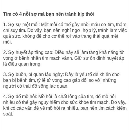
Tim có 4 nỗi sợ mà bạn nên tránh kịp thời
1. Sợ sự mệt mỏi: Mệt mỏi có thể gây nhồi máu cơ tim, thậm
chí suy tim. Do vậy, bạn nên nghỉ ngơi hợp lý, tránh làm việc
quá sức, không để cho cơ thể rơi vào trạng thái quá mệt
mỏi.
2. Sợ huyết áp tăng cao: Điều này sẽ làm tăng khả năng tử
vong ở bệnh nhân tim mạch vành. Giữ sự ổn định huyết áp
là điều quan trọng.
3. Sợ buồn, bi quan lâu ngày: Đây là yếu tố dễ khiến cho
bạn bị bệnh tim, tỷ lệ tử vong cao gấp đôi so với những
người có thái độ sống lạc quan.
4. Sợ đổ mồ hôi: Mồ hôi là chất lỏng của tim, đổ mồ hôi
nhiều có thể gây nguy hiểm cho sức khỏe tim mạch. Do vậy,
khi có các vấn đề về mồ hôi ra nhiều, bạn nên tìm cách kiểm
soát.