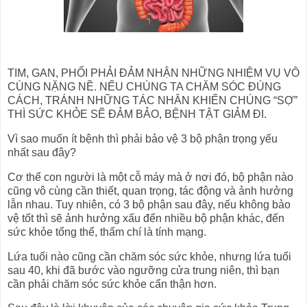
TIM, GAN, PHỔI PHẢI ĐẢM NHẬN NHỮNG NHIỆM VỤ VÔ
CÙNG NẶNG NỀ. NẾU CHÚNG TA CHĂM SÓC ĐÚNG
CÁCH, TRÁNH NHỮNG TÁC NHÂN KHIẾN CHÚNG “SỢ”
THÌ SỨC KHỎE SẼ ĐẢM BẢO, BỆNH TẬT GIẢM ĐI.
Vì sao muốn ít bệnh thì phải bảo vệ 3 bộ phận trọng yếu
nhất sau đây?
Cơ thể con người là một cỗ máy mà ở nơi đó, bộ phận nào
cũng vô cùng cần thiết, quan trọng, tác động và ảnh hưởng
lẫn nhau. Tuy nhiên, có 3 bộ phận sau đây, nếu không bảo
vệ tốt thì sẽ ảnh hưởng xấu đến nhiều bộ phận khác, đến
sức khỏe tổng thể, thẩm chí là tính mạng.
Lứa tuổi nào cũng cần chăm sóc sức khỏe, nhưng lứa tuổi
sau 40, khi đã bước vào ngưỡng cửa trung niên, thì bạn
cần phải chăm sóc sức khỏe cẩn thận hơn.