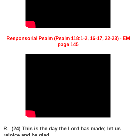
Responsorial Psalm (Psalm 118:1-2, 16-17, 22-23) - EM
page 145
R. (24) This is the day the Lord has made; let us
rejoice and be glad.