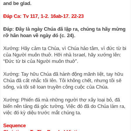
and be glad.
Ðáp Ca: Tv 117, 1-2. 16ab-17. 22-23
Ðáp: Ðây là ngày Chúa đã lập ra, chúng ta hãy mừng
rỡ hân hoan về ngày đó (c. 24).
Xướng: Hãy cảm tạ Chúa, vì Chúa hảo tâm, vì đức từ bi
của Người muôn thuở. Hỡi nhà Israel, hãy xướng lên:
“Ðức từ bi của Người muôn thuở”.
Xướng: Tay hữu Chúa đã hành động mãnh liệt, tay hữu
Chúa đã cất nhắc tôi lên. Tôi không chết, nhưng tôi sẽ
sống, và tôi sẽ loan truyền công cuộc của Chúa.
Xướng: Phiến đá mà những người thợ xây loại bỏ, đã
biến nên tảng đá góc tường. Việc đó đã do Chúa làm ra,
việc đó kỳ diệu trước mắt chúng ta.
Sequence