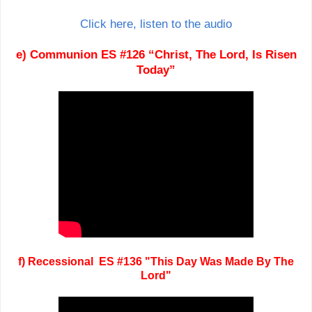
Click here, listen to the audio
e) Communion ES #126 “Christ, The Lord, Is Risen
Today”
f) Recessional ES #136 "This Day Was Made By The
Lord"