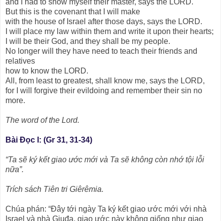
and I had to show myself their master, says the LORD.
But this is the covenant that I will make
with the house of Israel after those days, says the LORD.
I will place my law within them and write it upon their hearts;
I will be their God, and they shall be my people.
No longer will they have need to teach their friends and
relatives
how to know the LORD.
All, from least to greatest, shall know me, says the LORD,
for I will forgive their evildoing and remember their sin no
more.
The word of the Lord.
Bài Ðọc I: (Gr 31, 31-34)
“Ta sẽ ký kết giao ước mới và Ta sẽ không còn nhớ tội lỗi
nữa”.
Trích sách Tiên tri Giêrêmia.
Chúa phán: “Ðây tới ngày Ta ký kết giao ước mới với nhà
Israel và nhà Giuđa, giao ước này không giống như giao