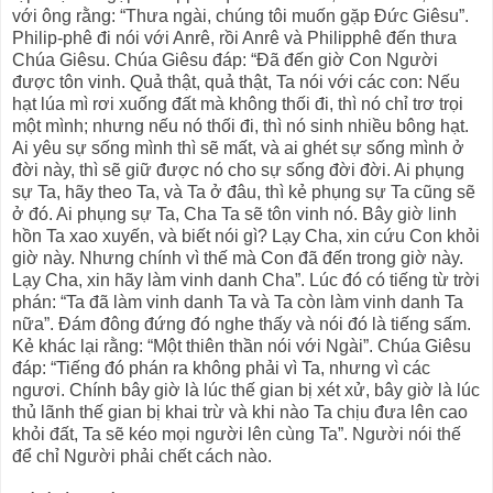
với ông rằng: “Thưa ngài, chúng tôi muốn gặp Ðức Giêsu”.
Philip-phê đi nói với Anrê, rồi Anrê và Philipphê đến thưa
Chúa Giêsu. Chúa Giêsu đáp: “Ðã đến giờ Con Người
được tôn vinh. Quả thật, quả thật, Ta nói với các con: Nếu
hạt lúa mì rơi xuống đất mà không thối đi, thì nó chỉ trơ trọi
một mình; nhưng nếu nó thối đi, thì nó sinh nhiều bông hạt.
Ai yêu sự sống mình thì sẽ mất, và ai ghét sự sống mình ở
đời này, thì sẽ giữ được nó cho sự sống đời đời. Ai phụng
sự Ta, hãy theo Ta, và Ta ở đâu, thì kẻ phụng sự Ta cũng sẽ
ở đó. Ai phụng sự Ta, Cha Ta sẽ tôn vinh nó. Bây giờ linh
hồn Ta xao xuyến, và biết nói gì? Lạy Cha, xin cứu Con khỏi
giờ này. Nhưng chính vì thế mà Con đã đến trong giờ này.
Lạy Cha, xin hãy làm vinh danh Cha”. Lúc đó có tiếng từ trời
phán: “Ta đã làm vinh danh Ta và Ta còn làm vinh danh Ta
nữa”. Ðám đông đứng đó nghe thấy và nói đó là tiếng sấm.
Kẻ khác lại rằng: “Một thiên thần nói với Ngài”. Chúa Giêsu
đáp: “Tiếng đó phán ra không phải vì Ta, nhưng vì các
ngươi. Chính bây giờ là lúc thế gian bị xét xử, bây giờ là lúc
thủ lãnh thế gian bị khai trừ và khi nào Ta chịu đưa lên cao
khỏi đất, Ta sẽ kéo mọi người lên cùng Ta”. Người nói thế
để chỉ Người phải chết cách nào.