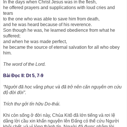
In the days when Christ Jesus was in the flesh,
he offered prayers and supplications with loud cries and
tears
to the one who was able to save him from death,
and he was heard because of his reverence.
Son though he was, he learned obedience from what he
suffered;
and when he was made perfect,
he became the source of eternal salvation for all who obey
him.
The word of the Lord.
Bài Ðọc II: Dt 5, 7-9
“Người đã học vâng phục và đã trở nên căn nguyên ơn cứu
độ đời đời”.
Trích thư gởi tín hữu Do-thái.
Khi còn sống ở đời này, Chúa Kitô đã lớn tiếng và rơi lệ
dâng lời cầu xin khẩn nguyện lên Ðấng có thể cứu Người
khỏi chết, và vì lòng thành tín, Người đã được nhậm lời.