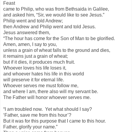
Feast
came to Philip, who was from Bethsaida in Galilee,
and asked him, “Sir, we would like to see Jesus.”
Philip went and told Andrew;
then Andrew and Philip went and told Jesus.
Jesus answered them,
“The hour has come for the Son of Man to be glorified.
Amen, amen, I say to you,
unless a grain of wheat falls to the ground and dies,
it remains just a grain of wheat;
but if it dies, it produces much fruit.
Whoever loves his life loses it,
and whoever hates his life in this world
will preserve it for eternal life.
Whoever serves me must follow me,
and where I am, there also will my servant be.
The Father will honor whoever serves me.
“I am troubled now. Yet what should I say?
‘Father, save me from this hour’?
But it was for this purpose that I came to this hour.
Father, glorify your name.”