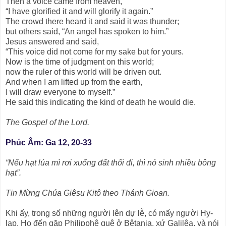
Then a voice came from heaven,
“I have glorified it and will glorify it again.”
The crowd there heard it and said it was thunder;
but others said, “An angel has spoken to him.”
Jesus answered and said,
“This voice did not come for my sake but for yours.
Now is the time of judgment on this world;
now the ruler of this world will be driven out.
And when I am lifted up from the earth,
I will draw everyone to myself.”
He said this indicating the kind of death he would die.
The Gospel of the Lord.
Phúc Âm: Ga 12, 20-33
“Nếu hạt lúa mì rơi xuống đất thối đi, thì nó sinh nhiều bông
hạt”.
Tin Mừng Chúa Giêsu Kitô theo Thánh Gioan.
Khi ấy, trong số những người lên dự lễ, có mấy người Hy-
lạp. Họ đến gặp Philipphê quê ở Bêtania, xứ Galilêa, và nói