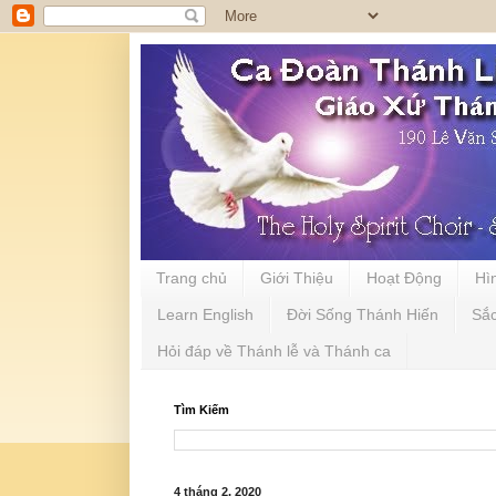
Trang chủ
Giới Thiệu
Hoạt Động
Hì
Learn English
Đời Sống Thánh Hiến
Sắ
Hỏi đáp về Thánh lễ và Thánh ca
Tìm Kiếm
4 tháng 2, 2020