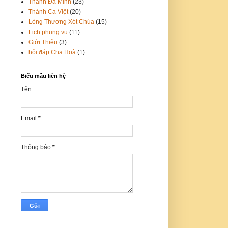
Thánh Đa Minh
(23)
Thánh Ca Việt
(20)
Lòng Thương Xót Chúa
(15)
Lịch phụng vụ
(11)
Giới Thiệu
(3)
hỏi đáp Cha Hoà
(1)
Biểu mẫu liên hệ
Tên
Email
*
Thông báo
*