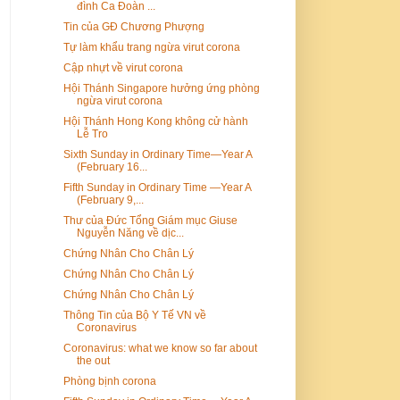
đình Ca Đoàn ...
Tin của GĐ Chương Phượng
Tự làm khẩu trang ngừa virut corona
Cập nhựt về virut corona
Hội Thánh Singapore hưởng ứng phòng
ngừa virut corona
Hội Thánh Hong Kong không cử hành
Lễ Tro
Sixth Sunday in Ordinary Time—Year A
(February 16...
Fifth Sunday in Ordinary Time —Year A
(February 9,...
Thư của Đức Tổng Giám mục Giuse
Nguyễn Năng về dịc...
Chứng Nhân Cho Chân Lý
Chứng Nhân Cho Chân Lý
Chứng Nhân Cho Chân Lý
Thông Tin của Bộ Y Tế VN về
Coronavirus
Coronavirus: what we know so far about
the out
Phòng bịnh corona