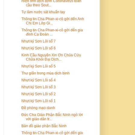
Hiện tình dịch bịnh Coronavirus toàn
cầu theo Sout...
Tự làm nước sát khuẩn tay
Thông tin Cha Phan-xi-cô gởi đến Anh
Chị Em Lớp Gi...
Thông tin Cha Phan-xi-cô gởi đến gia
đình Ca Đoàn ...
Nhựt ký Sơn Lôi số 7
Nhựt ký Sơn Lôi số 6
Kinh Cầu Nguyện Xin Ơn Chúa Cứu
Chữa Khỏi Đại Dịch...
Nhựt ký Sơn Lôi số 5
Thư giãn trong mùa dịch bịnh
Nhựt ký Sơn Lôi số 4
Nhựt ký Sơn Lôi số 3
Nhựt ký Sơn Lôi số 2
Nhựt ký Sơn Lôi số 1
Đề phòng mạo danh
Đức Cha Giáo Phận Bắc Ninh ngỏ lời
với giáo dân tr...
Bản đồ giáo phận Bắc Ninh
Thông tin Cha Phan-xi-cô gởi đến gia