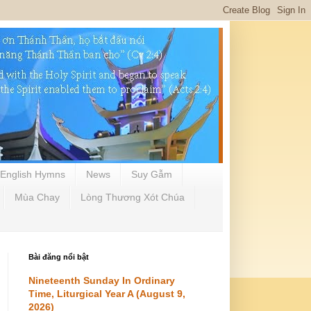
English Hymns
News
Suy Gẫm
Mùa Chay
Lòng Thương Xót Chúa
Bài đăng nổi bật
Nineteenth Sunday In Ordinary
Time, Liturgical Year A (August 9,
2026)