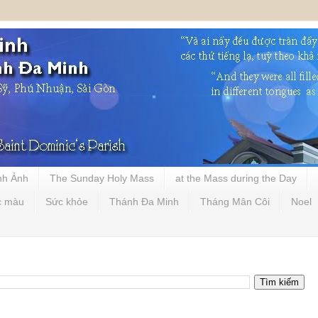
nh Ảnh
The Sunday Holy Mass
at the Mass during the Day
c màu
Sức khỏe
Thánh Đa Minh
Tháng Mân Côi
Noel