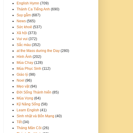
English Hymn
(709)
Thánh Ca Tiếng Anh
(690)
Suy gẫm
(687)
News
(565)
Sức khoẻ
(537)
Xã hội
(373)
Vui vui
(372)
Sắc màu
(352)
at the Mass during the Day
(280)
Hình Ảnh
(202)
Mùa Chay
(128)
Mùa Phục Sinh
(112)
Giáo lý
(98)
Noel
(96)
Mẹo vặt
(94)
Đời Sống Thánh hiến
(85)
Mùa Vọng
(64)
Kỹ Năng Sống
(58)
Learn English
(41)
Sinh nhật và Bổn Mạng
(40)
Tết
(34)
Tháng Mân Côi
(26)