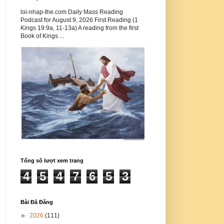
loi-nhap-the.com Daily Mass Reading
Podcast for August 9, 2026 First Reading (1
Kings 19:9a, 11-13a) A reading from the first
Book of Kings ...
Tổng số lượt xem trang
4
5
4
7
6
5
3
Bài Đã Đăng
►
2026
(111)