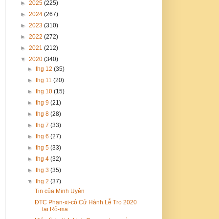
►
2025
(225)
►
2024
(267)
►
2023
(310)
►
2022
(272)
►
2021
(212)
▼
2020
(340)
►
thg 12
(35)
►
thg 11
(20)
►
thg 10
(15)
►
thg 9
(21)
►
thg 8
(28)
►
thg 7
(33)
►
thg 6
(27)
►
thg 5
(33)
►
thg 4
(32)
►
thg 3
(35)
▼
thg 2
(37)
Tin của Minh Uyên
ĐTC Phan-xi-cô Cử Hành Lễ Tro 2020
tại Rô-ma