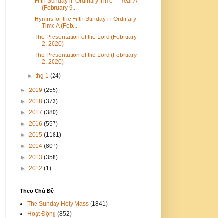
Fifth Sunday in Ordinary Time —Year A
(February 9...
Hymns for the Fifth Sunday in Ordinary
Time A (Feb...
The Presentation of the Lord (February
2, 2020)
The Presentation of the Lord (February
2, 2020)
►
thg 1
(24)
►
2019
(255)
►
2018
(373)
►
2017
(380)
►
2016
(557)
►
2015
(1181)
►
2014
(807)
►
2013
(358)
►
2012
(1)
Theo Chủ Đề
The Sunday Holy Mass
(1841)
Hoạt Động
(852)