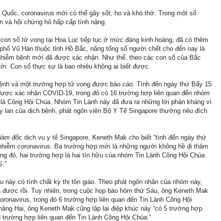
Quốc, coronavirus mới có thể gây sốt, ho và khó thở. Trong một số
n và hội chứng hô hấp cấp tính nặng.
 con số tử vong tại Hoa Lục tiếp tục ở mức đáng kinh hoàng, đã có thêm
h phố Vũ Hán thuộc tỉnh Hồ Bắc, nâng tổng số người chết cho đến nay là
nhiễm bệnh mới đã được xác nhận. Như thế, theo các con số của Bắc
ời. Con số thực sự là bao nhiêu không ai biết được.
ệnh và một trường hợp tử vong được báo cáo. Tính đến ngày thứ Bẩy 15
 được xác nhận COVID-19, trong đó có 16 trường hợp liên quan đến nhóm
 là Công Hội Chúa. Nhóm Tin Lành này đã đưa ra những lời phản kháng vì
lây lan của dịch bệnh, phát ngôn viên Bộ Y Tế Singapore thường nêu đích
ám đốc dịch vụ y tế Singapore, Keneth Mak cho biết “tính đến ngày thứ
hiễm coronavirus. Ba trường hợp mới là những người không hề đi thăm
ng đó, hai trường hợp là hai tín hữu của nhóm Tin Lành Công Hội Chúa
S.”
 này có tính chất kỳ thị tôn giáo. Theo phát ngôn nhân của nhóm này,
à được rồi. Tuy nhiên, trong cuộc họp báo hôm thứ Sáu, ông Keneth Mak
ronavirus, trong đó 6 trường hợp liên quan đến Tin Lành Công Hội
áng Hai, ông Keneth Mak cũng lặp lại điệp khúc này “có 5 trường hợp
 trường hợp liên quan đến Tin Lành Công Hội Chúa.”