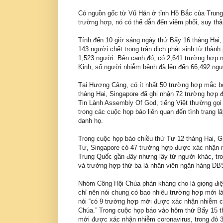
Có nguồn gốc từ Vũ Hán ở tỉnh Hồ Bắc của Trung 
trường hợp, nó có thể dẫn đến viêm phổi, suy thậ
Tính đến 10 giờ sáng ngày thứ Bẩy 16 tháng Hai,
143 người chết trong trận dịch phát sinh từ thàn
1,523 người. Bên cạnh đó, có 2,641 trường hợp 
Kinh, số người nhiễm bệnh đã lên đến 66,492 ngư
Tại Hương Cảng, có ít nhất 50 trường hợp mắc b
tháng Hai, Singapore đã ghi nhận 72 trường hợp
Tin Lành Assembly Of God, tiếng Việt thường gọi
trong các cuộc họp báo liên quan đến tình trạng 
danh họ.
Trong cuộc họp báo chiều thứ Tư 12 tháng Hai, Gi
Tư, Singapore có 47 trường hợp được xác nhận n
Trung Quốc gần đây nhưng lây từ người khác, tro
và trường hợp thứ ba là nhân viên ngân hàng DB
Nhóm Công Hội Chúa phản kháng cho là giọng điệu
chỉ nên nói chung có bao nhiêu trường hợp mới l
nói “có 9 trường hợp mới được xác nhận nhiễm co
Chúa.” Trong cuộc họp báo vào hôm thứ Bẩy 15 th
mới được xác nhận nhiễm coronavirus, trong đó 3