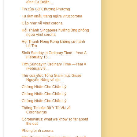
đình Ca Đoàn ...
Tin của GĐ Chương Phượng
Tự làm khẩu trang ngừa virut corona
Cập nhựt về virut corona
Hội Thánh Singapore hưởng ứng phòng
ngừa virut corona
Hội Thánh Hong Kong không cử hành
Lễ Tro
Sixth Sunday in Ordinary Time—Year A
(February 16...
Fifth Sunday in Ordinary Time —Year A
(February 9,...
Thư của Đức Tổng Giám mục Giuse
Nguyễn Năng về dịc...
Chứng Nhân Cho Chân Lý
Chứng Nhân Cho Chân Lý
Chứng Nhân Cho Chân Lý
Thông Tin của Bộ Y Tế VN về
Coronavirus
Coronavirus: what we know so far about
the out
Phòng bịnh corona