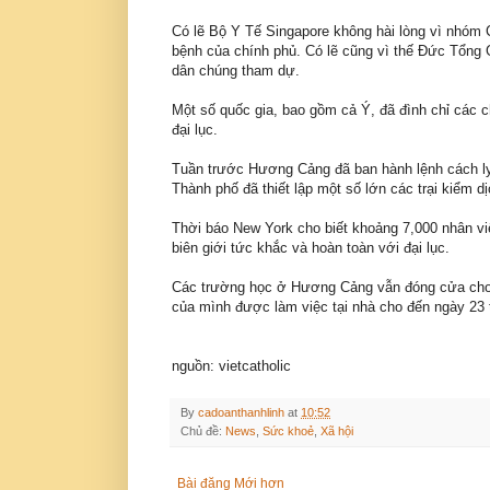
Có lẽ Bộ Y Tế Singapore không hài lòng vì nhóm 
bệnh của chính phủ. Có lẽ cũng vì thế Đức Tổng 
dân chúng tham dự.
Một số quốc gia, bao gồm cả Ý, đã đình chỉ các 
đại lục.
Tuần trước Hương Cảng đã ban hành lệnh cách ly 
Thành phố đã thiết lập một số lớn các trại kiểm d
Thời báo New York cho biết khoảng 7,000 nhân v
biên giới tức khắc và hoàn toàn với đại lục.
Các trường học ở Hương Cảng vẫn đóng cửa cho 
của mình được làm việc tại nhà cho đến ngày 23 
nguồn: vietcatholic
By
cadoanthanhlinh
at
10:52
Chủ đề:
News
,
Sức khoẻ
,
Xã hội
Bài đăng Mới hơn