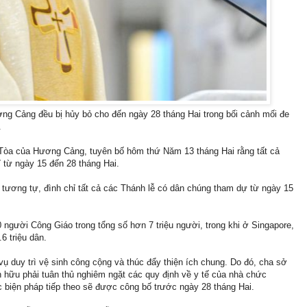
ng Cảng đều bị hủy bỏ cho đến ngày 28 tháng Hai trong bối cảnh mối đe
.
òa của Hương Cảng, tuyên bố hôm thứ Năm 13 tháng Hai rằng tất cả
 từ ngày 15 đến 28 tháng Hai.
tương tự, đình chỉ tất cả các Thánh lễ có dân chúng tham dự từ ngày 15
người Công Giáo trong tổng số hơn 7 triệu người, trong khi ở Singapore,
6 triệu dân.
 vụ duy trì vệ sinh công cộng và thúc đẩy thiện ích chung. Do đó, cha sở
n hữu phải tuân thủ nghiêm ngặt các quy định về y tế của nhà chức
c biện pháp tiếp theo sẽ được công bố trước ngày 28 tháng Hai.