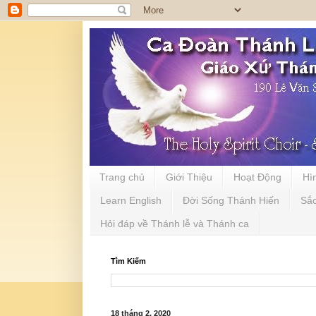
Trang chủ
Giới Thiệu
Hoạt Động
Hì
Learn English
Đời Sống Thánh Hiến
Sắ
Hỏi đáp về Thánh lễ và Thánh ca
Tìm Kiếm
18 tháng 2, 2020