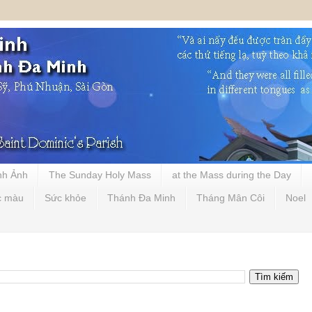
nh Ảnh
The Sunday Holy Mass
at the Mass during the Day
c màu
Sức khỏe
Thánh Đa Minh
Tháng Mân Côi
Noel