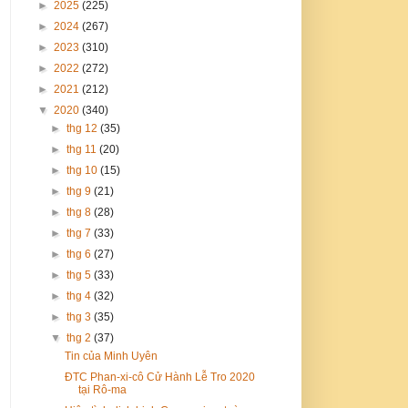
►
2025
(225)
►
2024
(267)
►
2023
(310)
►
2022
(272)
►
2021
(212)
▼
2020
(340)
►
thg 12
(35)
►
thg 11
(20)
►
thg 10
(15)
►
thg 9
(21)
►
thg 8
(28)
►
thg 7
(33)
►
thg 6
(27)
►
thg 5
(33)
►
thg 4
(32)
►
thg 3
(35)
▼
thg 2
(37)
Tin của Minh Uyên
ĐTC Phan-xi-cô Cử Hành Lễ Tro 2020
tại Rô-ma