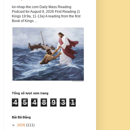
loi-nhap-the.com Daily Mass Reading
Podcast for August 9, 2026 First Reading (1
Kings 19:9a, 11-13a) A reading from the first
Book of Kings ...
Tổng số lượt xem trang
4
5
4
8
9
3
1
Bài Đã Đăng
►
2026
(111)