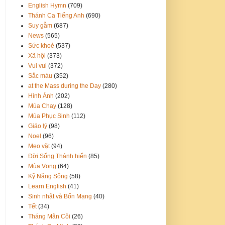
English Hymn
(709)
Thánh Ca Tiếng Anh
(690)
Suy gẫm
(687)
News
(565)
Sức khoẻ
(537)
Xã hội
(373)
Vui vui
(372)
Sắc màu
(352)
at the Mass during the Day
(280)
Hình Ảnh
(202)
Mùa Chay
(128)
Mùa Phục Sinh
(112)
Giáo lý
(98)
Noel
(96)
Mẹo vặt
(94)
Đời Sống Thánh hiến
(85)
Mùa Vọng
(64)
Kỹ Năng Sống
(58)
Learn English
(41)
Sinh nhật và Bổn Mạng
(40)
Tết
(34)
Tháng Mân Côi
(26)