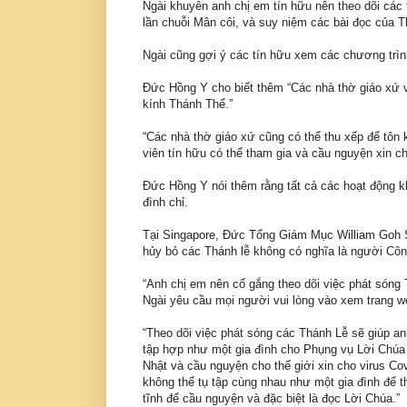
Ngài khuyên anh chị em tín hữu nên theo dõi các t
lần chuỗi Mân côi, và suy niệm các bài đọc của T
Ngài cũng gợi ý các tín hữu xem các chương trìn
Đức Hồng Y cho biết thêm “Các nhà thờ giáo xứ 
kính Thánh Thể.”
“Các nhà thờ giáo xứ cũng có thể thu xếp để tôn
viên tín hữu có thể tham gia và cầu nguyện xin 
Đức Hồng Y nói thêm rằng tất cả các hoạt động kh
đình chỉ.
Tại Singapore, Đức Tổng Giám Mục William Goh Se
hủy bỏ các Thánh lễ không có nghĩa là người Côn
“Anh chị em nên cố gắng theo dõi việc phát sóng 
Ngài yêu cầu mọi người vui lòng vào xem trang we
“Theo dõi việc phát sóng các Thánh Lễ sẽ giúp an
tập hợp như một gia đình cho Phụng vụ Lời Chúa
Nhật và cầu nguyện cho thế giới xin cho virus C
không thể tụ tập cùng nhau như một gia đình để t
tĩnh để cầu nguyện và đặc biệt là đọc Lời Chúa.”