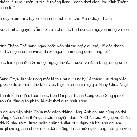
hánh lễ trực tuyến, rước lễ thiêng liêng, “dành thời gian đọc Kinh Thánh,
hánh lễ.”
h suy niệm trực tuyến, chuẩn bị tích cực cho Mùa Chay Thánh.
và các nhà nguyện vẫn mở cửa cho các tín hữu cầu nguyện riêng và tôn
 kính Thánh Thể hàng ngày hoặc vào những ngày cụ thể, để các thành
cho dịch bệnh coronavirus được ngăn chặn càng sớm càng tốt.”
ác liên quan đến Giáo hội, ngoại trừ đám cưới và đám tang, cũng sẽ bị
ng Chye đã viết trong một lá thư mục vụ ngày 14 tháng Hai rằng việc
g Giáo được miễn trừ khỏi việc thực hiện nghĩa vụ giữ Ngày Chúa Nhật.
Thánh lễ trên YouTube hoặc trên Đài phát thanh Công Giáo Singapore”.
b của tổng giáo phận để biết thời gian phát sóng.
h chị em tiếp nhận Chúa một cách thiêng liêng. Anh chị em cũng có thể
 bằng cách dành thời gian cầu nguyện, đọc Lời Chúa của Phụng vụ Chúa
ovid-19 này sớm được ngăn chặn và diệt trừ. Ngay cả khi anh chị em
hờ phượng, anh chị em nên dành riêng ít nhất nửa giờ trong thời gian yên