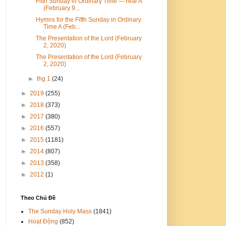
Fifth Sunday in Ordinary Time —Year A
(February 9...
Hymns for the Fifth Sunday in Ordinary
Time A (Feb...
The Presentation of the Lord (February
2, 2020)
The Presentation of the Lord (February
2, 2020)
►
thg 1
(24)
►
2019
(255)
►
2018
(373)
►
2017
(380)
►
2016
(557)
►
2015
(1181)
►
2014
(807)
►
2013
(358)
►
2012
(1)
Theo Chủ Đề
The Sunday Holy Mass
(1841)
Hoạt Động
(852)