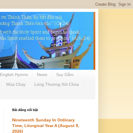
English Hymns
News
Suy Gẫm
Mùa Chay
Lòng Thương Xót Chúa
Bài đăng nổi bật
Nineteenth Sunday In Ordinary
Time, Liturgical Year A (August 9,
2026)