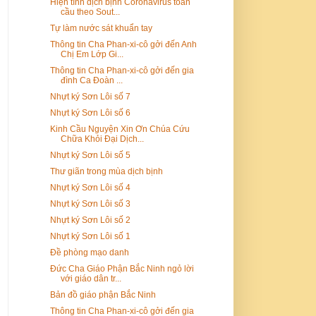
Hiện tình dịch bịnh Coronavirus toàn
cầu theo Sout...
Tự làm nước sát khuẩn tay
Thông tin Cha Phan-xi-cô gởi đến Anh
Chị Em Lớp Gi...
Thông tin Cha Phan-xi-cô gởi đến gia
đình Ca Đoàn ...
Nhựt ký Sơn Lôi số 7
Nhựt ký Sơn Lôi số 6
Kinh Cầu Nguyện Xin Ơn Chúa Cứu
Chữa Khỏi Đại Dịch...
Nhựt ký Sơn Lôi số 5
Thư giãn trong mùa dịch bịnh
Nhựt ký Sơn Lôi số 4
Nhựt ký Sơn Lôi số 3
Nhựt ký Sơn Lôi số 2
Nhựt ký Sơn Lôi số 1
Đề phòng mạo danh
Đức Cha Giáo Phận Bắc Ninh ngỏ lời
với giáo dân tr...
Bản đồ giáo phận Bắc Ninh
Thông tin Cha Phan-xi-cô gởi đến gia