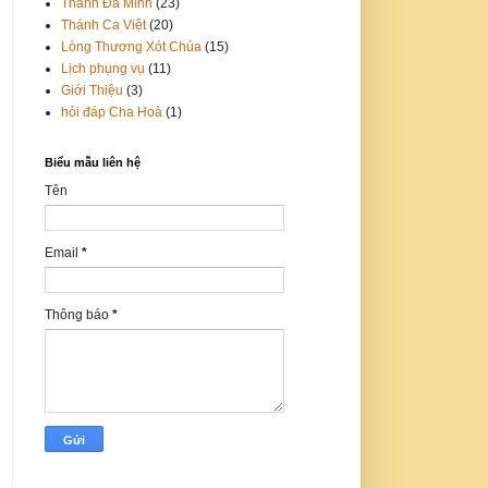
Thánh Đa Minh
(23)
Thánh Ca Việt
(20)
Lòng Thương Xót Chúa
(15)
Lịch phụng vụ
(11)
Giới Thiệu
(3)
hỏi đáp Cha Hoà
(1)
Biểu mẫu liên hệ
Tên
Email
*
Thông báo
*