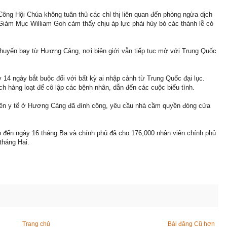
Công Hội Chúa không tuân thủ các chỉ thị liên quan đến phòng ngừa dịch
Giám Mục William Goh cảm thấy chịu áp lực phải hủy bỏ các thánh lễ có
chuyến bay từ Hương Cảng, nơi biên giới vẫn tiếp tục mở với Trung Quốc
14 ngày bắt buộc đối với bất kỳ ai nhập cảnh từ Trung Quốc đại lục.
ịch hàng loạt để cô lập các bệnh nhân, dẫn đến các cuộc biểu tình.
iên y tế ở Hương Cảng đã đình công, yêu cầu nhà cầm quyền đóng cửa
đến ngày 16 tháng Ba và chính phủ đã cho 176,000 nhân viên chính phủ
tháng Hai.
Trang chủ
Bài đăng Cũ hơn