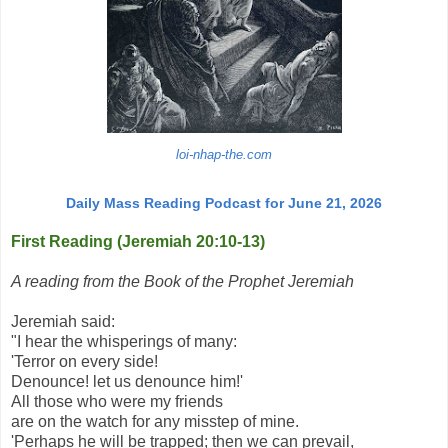
loi-nhap-the.com
Daily Mass Reading Podcast for June 21, 2026
First Reading (Jeremiah 20:10-13)
A reading from the Book of the Prophet Jeremiah
Jeremiah said:
"I hear the whisperings of many:
'Terror on every side!
Denounce! let us denounce him!'
All those who were my friends
are on the watch for any misstep of mine.
'Perhaps he will be trapped; then we can prevail,