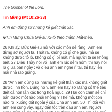
The Gospel of the Lord.
Tin Mừng (Mt 10:26-33)
Anh em đừng sợ những kẻ giết thân xác.
✠Tin Mừng Chúa Giê-su Ki-tô theo thánh Mát-thêu.
26 Khi ấy, Đức Giê-su nói với các môn đệ rằng : Anh em
đừng sợ người ta. Thật ra, không có gì che giấu mà sẽ
không được tỏ lộ, không có gì bí mật, mà người ta sẽ không
biết. 27 Điều Thầy nói với anh em lúc đêm hôm, thì hãy nói
ra giữa ban ngày ; và điều anh em nghe rỉ tai, thì hãy lên
mái nhà rao giảng.
28 “Anh em đừng sợ những kẻ giết thân xác mà không giết
được linh hồn. Đúng hơn, anh em hãy sợ Đấng có thể tiêu
diệt cả hồn lẫn xác trong hoả ngục. 29 Hai con chim sẻ chỉ
bán được một hào phải không ? Thế mà, không một con
nào rơi xuống đất ngoài ý của Cha anh em. 30 Thì đối với
anh em cũng vậy, ngay đến tóc trên đầu anh em, Người