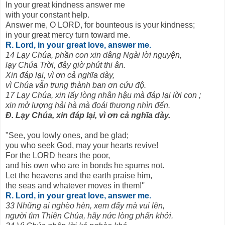
In your great kindness answer me
with your constant help.
Answer me, O LORD, for bounteous is your kindness;
in your great mercy turn toward me.
R. Lord, in your great love, answer me.
14 Lạy Chúa, phần con xin dâng Ngài lời nguyện,
lạy Chúa Trời, đây giờ phút thi ân.
Xin đáp lại, vì ơn cả nghĩa dày,
vì Chúa vẫn trung thành ban ơn cứu độ.
17 Lạy Chúa, xin lấy lòng nhân hậu mà đáp lại lời con ;
xin mở lượng hải hà mà đoái thương nhìn đến.
Đ. Lạy Chúa, xin đáp lại, vì ơn cả nghĩa dày.
"See, you lowly ones, and be glad;
you who seek God, may your hearts revive!
For the LORD hears the poor,
and his own who are in bonds he spurns not.
Let the heavens and the earth praise him,
the seas and whatever moves in them!''
R. Lord, in your great love, answer me.
33 Những ai nghèo hèn, xem đấy mà vui lên,
người tìm Thiên Chúa, hãy nức lòng phấn khởi.