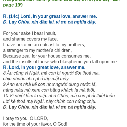
page 199
R. (14c) Lord, in your great love, answer me.
Đ. Lạy Chúa, xin đáp lại, vì ơn cả nghĩa dày.
For your sake I bear insult,
and shame covers my face.
I have become an outcast to my brothers,
a stranger to my mother's children,
Because zeal for your house consumes me,
and the insults of those who blaspheme you fall upon me.
R. Lord, in your great love, answer me.
8 Âu cũng vì Ngài, mà con bị người đời thoá mạ,
chịu nhuốc nhơ phủ lấp mặt mày.
9 Anh em nhà kể con như người dưng nước lã,
hàng máu mủ xem con bằng khách lạ mà thôi.
10 Vì nhiệt tâm lo việc nhà Chúa, mà con phải thiệt thân.
Lời kẻ thoá mạ Ngài, này chính con hứng chịu.
Đ. Lạy Chúa, xin đáp lại, vì ơn cả nghĩa dày.
I pray to you, O LORD,
for the time of your favor, O God!