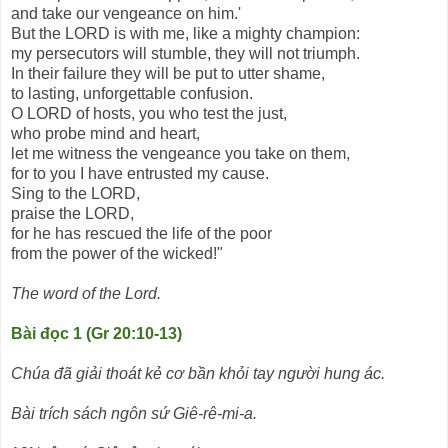
and take our vengeance on him.'
But the LORD is with me, like a mighty champion:
my persecutors will stumble, they will not triumph.
In their failure they will be put to utter shame,
to lasting, unforgettable confusion.
O LORD of hosts, you who test the just,
who probe mind and heart,
let me witness the vengeance you take on them,
for to you I have entrusted my cause.
Sing to the LORD,
praise the LORD,
for he has rescued the life of the poor
from the power of the wicked!"
The word of the Lord.
Bài đọc 1 (Gr 20:10-13)
Chúa đã giải thoát kẻ cơ bần khỏi tay người hung ác.
Bài trích sách ngôn sứ Giê-rê-mi-a.