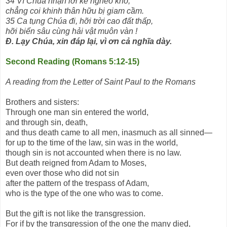
34 Vì Chúa nhận lời kẻ nghèo khó,
chẳng coi khinh thân hữu bị giam cầm.
35 Ca tụng Chúa đi, hỡi trời cao đất thấp,
hỡi biển sâu cùng hải vật muôn vàn !
Đ. Lạy Chúa, xin đáp lại, vì ơn cả nghĩa dày.
Second Reading (Romans 5:12-15)
A reading from the Letter of Saint Paul to the Romans
Brothers and sisters:
Through one man sin entered the world,
and through sin, death,
and thus death came to all men, inasmuch as all sinned—
for up to the time of the law, sin was in the world,
though sin is not accounted when there is no law.
But death reigned from Adam to Moses,
even over those who did not sin
after the pattern of the trespass of Adam,
who is the type of the one who was to come.
But the gift is not like the transgression.
For if by the transgression of the one the many died,