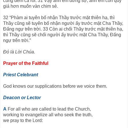
cũng đếm cả rồi. 31 Vậy anh em đừng sợ, anh em còn quý
giá hơn muôn vàn chim sẻ.
32 “Phàm ai tuyên bố nhận Thầy trước mặt thiên hạ, thì
Thầy cũng sẽ tuyên bố nhận người ấy trước mặt Cha Thầy,
Đấng ngự trên trời. 33 Còn ai chối Thầy trước mặt thiên hạ,
thì Thầy cũng sẽ chối người ấy trước mặt Cha Thầy, Đấng
ngự trên trời.”
Đó là Lời Chúa.
Prayer of the Faithful
Priest Celebrant
God knows our supplications before we voice them.
Deacon or Lector
A
For all who are called to lead the Church,
working to evangelize all who seek the truth,
we pray to the Lord: