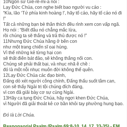
10Ngôn sứ Giê-rê-mi-a nói :
Lạy Đức Chúa, con nghe biết bao người vu cáo :
“Kìa, lão ‘Tứ phía kinh hoàng !’, hãy tố cáo, hãy tố cáo nó đi
!”
Tất cả những bạn bè thân thích đều rình xem con vấp ngã.
Họ nói : “Biết đâu nó chẳng mắc lừa,
rồi chúng ta sẽ thắng và trả thù được nó !”
11Nhưng Đức Chúa hằng ở bên con
như một trang chiến sĩ oai hùng.
Vì thế những kẻ từng hại con
sẽ thất điên bát đảo, sẽ không thắng nổi con.
Chúng sẽ phải thất bại, và nhục nhã ê chề :
đó là một nỗi nhục muôn đời không thể quên.
12Lạy Đức Chúa các đạo binh,
Đấng dò xét người công chính, Đấng thấu suốt tâm can,
con sẽ thấy Ngài trị tội chúng đích đáng,
vì con đã giãi bày cơ sự cùng Ngài.
13Hãy ca tụng Đức Chúa, hãy ngợi khen Đức Chúa,
vì Người đã giải thoát kẻ cơ bần khỏi tay phường hung bạo.
Đó là Lời Chúa.
Responsorial Psalm (Psalm 69:8-10, 14, 17, 33-35) - EM