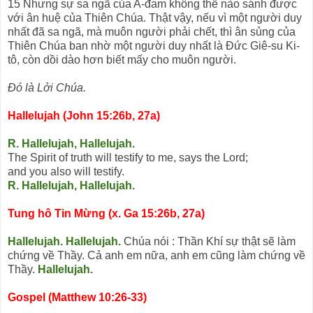
15 Nhưng sự sa ngã của A-đam không thể nào sánh được
với ân huệ của Thiên Chúa. Thật vậy, nếu vì một người duy
nhất đã sa ngã, mà muôn người phải chết, thì ân sủng của
Thiên Chúa ban nhờ một người duy nhất là Đức Giê-su Ki-
tô, còn dồi dào hơn biết mấy cho muôn người.
Đó là Lởi Chúa.
Hallelujah (John 15:26b, 27a)
R. Hallelujah, Hallelujah.
The Spirit of truth will testify to me, says the Lord;
and you also will testify.
R. Hallelujah, Hallelujah.
Tung hô Tin Mừng (x. Ga 15:26b, 27a)
Hallelujah. Hallelujah.
Chúa nói : Thần Khí sự thật sẽ làm
chứng về Thầy. Cả anh em nữa, anh em cũng làm chứng về
Thầy.
Hallelujah.
Gospel (Matthew 10:26-33)