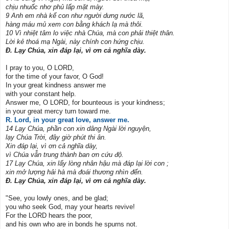
chịu nhuốc nhơ phủ lấp mặt mày.
9 Anh em nhà kể con như người dưng nước lã,
hàng máu mủ xem con bằng khách lạ mà thôi.
10 Vì nhiệt tâm lo việc nhà Chúa, mà con phải thiệt thân.
Lời kẻ thoá mạ Ngài, này chính con hứng chịu.
Đ. Lạy Chúa, xin đáp lại, vì ơn cả nghĩa dày.
I pray to you, O LORD,
for the time of your favor, O God!
In your great kindness answer me
with your constant help.
Answer me, O LORD, for bounteous is your kindness;
in your great mercy turn toward me.
R. Lord, in your great love, answer me.
14 Lạy Chúa, phần con xin dâng Ngài lời nguyện,
lạy Chúa Trời, đây giờ phút thi ân.
Xin đáp lại, vì ơn cả nghĩa dày,
vì Chúa vẫn trung thành ban ơn cứu độ.
17 Lạy Chúa, xin lấy lòng nhân hậu mà đáp lại lời con ;
xin mở lượng hải hà mà đoái thương nhìn đến.
Đ. Lạy Chúa, xin đáp lại, vì ơn cả nghĩa dày.
"See, you lowly ones, and be glad;
you who seek God, may your hearts revive!
For the LORD hears the poor,
and his own who are in bonds he spurns not.