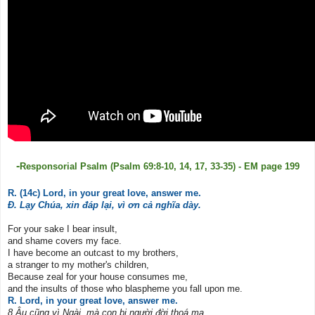
-
Responsorial Psalm (Psalm 69:8-10, 14, 17, 33-35) - EM page 199
R. (14c) Lord, in your great love, answer me.
Đ. Lạy Chúa, xin đáp lại, vì ơn cả nghĩa dày.
For your sake I bear insult,
and shame covers my face.
I have become an outcast to my brothers,
a stranger to my mother's children,
Because zeal for your house consumes me,
and the insults of those who blaspheme you fall upon me.
R. Lord, in your great love, answer me.
8 Âu cũng vì Ngài, mà con bị người đời thoá mạ,