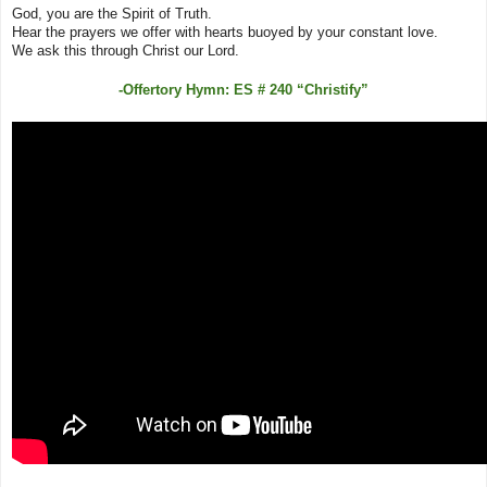
God, you are the Spirit of Truth.
Hear the prayers we offer with hearts buoyed by your constant love.
We ask this through Christ our Lord.
-Offertory Hymn: ES # 240 “Christify”