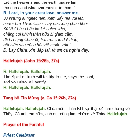
Let the heavens and the earth praise him,
the seas and whatever moves in them!''
R. Lord, in your great love, answer me.
33 Những ai nghèo hèn, xem đấy mà vui lên,
người tìm Thiên Chúa, hãy nức lòng phấn khởi.
34 Vì Chúa nhận lời kẻ nghèo khó,
chẳng coi khinh thân hữu bị giam cầm.
35 Ca tụng Chúa đi, hỡi trời cao đất thấp,
hỡi biển sâu cùng hải vật muôn vàn !
Đ. Lạy Chúa, xin đáp lại, vì ơn cả nghĩa dày.
Hallelujah (John 15:26b, 27a)
R. Hallelujah, Hallelujah.
The Spirit of truth will testify to me, says the Lord;
and you also will testify.
R. Hallelujah, Hallelujah.
Tung hô Tin Mừng (x. Ga 15:26b, 27a)
Hallelujah. Hallelujah.
Chúa nói : Thần Khí sự thật sẽ làm chứng về
Thầy. Cả anh em nữa, anh em cũng làm chứng về Thầy.
Hallelujah.
Prayer of the Faithful
Priest Celebrant