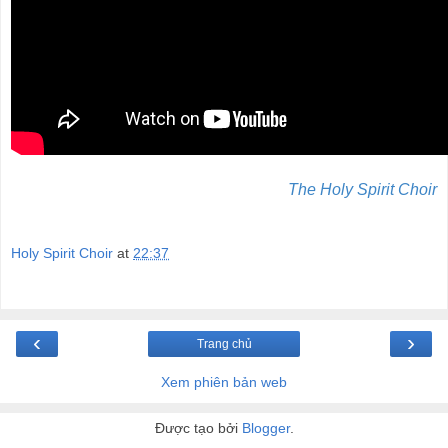
The Holy Spirit Choir
Holy Spirit Choir
at
22:37
‹
›
Trang chủ
Xem phiên bản web
Được tạo bởi
Blogger
.