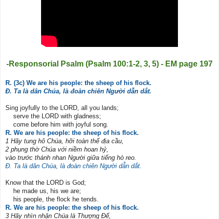
-Responsorial Psalm (Psalm 100:1-2, 3, 5) - EM page 197
R. (3c) We are his people: the sheep of his flock.
Đ. Ta là dân Chúa, là đoàn chiên Người dẫn dắt.
Sing joyfully to the LORD, all you lands;
serve the LORD with gladness;
come before him with joyful song.
R. We are his people: the sheep of his flock.
1 Hãy tung hô Chúa, hỡi toàn thể địa cầu,
2 phụng thờ Chúa với niềm hoan hỷ,
vào trước thánh nhan Người giữa tiếng hò reo.
Đ. Ta là dân Chúa, là đoàn chiên Người dẫn dắt.
Know that the LORD is God;
he made us, his we are;
his people, the flock he tends.
R. We are his people: the sheep of his flock.
3 Hãy nhìn nhận Chúa là Thượng Đế,