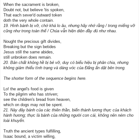
When the sacrament is broken,
Doubt not, but believe 'tis spoken,
That each sever'd outward token
doth the very whole contain.
19. Hình bánh bị vỡ, chớ khá lo âu, nhưng hãy nhớ rằng / trong miếng vỡ
cũng như trong toàn thể / Chúa vẫn hiện diện đầy đủ như nhau.
Nought the precious gift divides,
Breaking but the sign betides
Jesus still the same abides,
still unbroken does remain.
20. Bản chất không hề bị bẻ vỡ, duy có biểu hiệu bị phân chia, nhưng
không giảm thiểu tình trạng và dáng vóc của Ðấng ẩn dật bên trong.
The shorter form of the sequence begins here.
Lo! the angel's food is given
To the pilgrim who has striven;
see the children's bread from heaven,
which on dogs may not be spent.
21. Này đây bánh của các thiên thần, biến thành lương thực của khách
hành hương; thực là bánh của những người con cái, không nên ném cho
loài khuyển.
Truth the ancient types fulfilling,
Isaac bound, a victim willing,