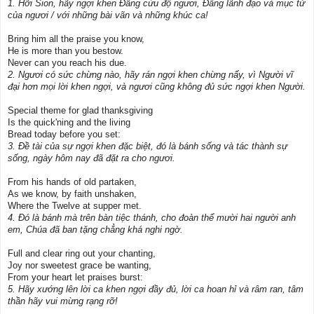
1. Hỡi Sion, hãy ngợi khen Ðấng cứu độ ngươi, Ðấng lãnh đạo và mục tử
của ngươi / với những bài vãn và những khúc ca!
Bring him all the praise you know,
He is more than you bestow.
Never can you reach his due.
2. Ngươi có sức chừng nào, hãy rán ngợi khen chừng nấy, vì Người vĩ
đại hơn mọi lời khen ngợi, và ngươi cũng không đủ sức ngợi khen Người.
Special theme for glad thanksgiving
Is the quick'ning and the living
Bread today before you set:
3. Ðề tài của sự ngợi khen đặc biệt, đó là bánh sống và tác thành sự
sống, ngày hôm nay đã đặt ra cho ngươi.
From his hands of old partaken,
As we know, by faith unshaken,
Where the Twelve at supper met.
4. Ðó là bánh mà trên bàn tiệc thánh, cho đoàn thể mười hai người anh
em, Chúa đã ban tặng chẳng khá nghi ngờ.
Full and clear ring out your chanting,
Joy nor sweetest grace be wanting,
From your heart let praises burst:
5. Hãy xướng lên lời ca khen ngợi đầy đủ, lời ca hoan hỉ và râm ran, tâm
thần hãy vui mừng rạng rỡ!