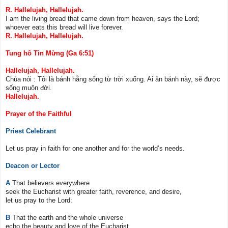
R. Hallelujah, Hallelujah.
I am the living bread that came down from heaven, says the Lord;
whoever eats this bread will live forever.
R. Hallelujah, Hallelujah.
Tung hô Tin Mừng (Ga 6:51)
Hallelujah, Hallelujah.
Chúa nói : Tôi là bánh hằng sống từ trời xuống. Ai ăn bánh này, sẽ được
sống muôn đời.
Hallelujah.
Prayer of the Faithful
Priest Celebrant
Let us pray in faith for one another and for the world’s needs.
Deacon or Lector
A
That believers everywhere
seek the Eucharist with greater faith, reverence, and desire,
let us pray to the Lord:
B
That the earth and the whole universe
echo the beauty and love of the Eucharist,