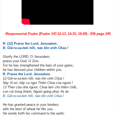
-
Responsorial Psalm (Psalm 147:12-13, 14-15, 19-20) - EM page 245
R. (12) Praise the Lord, Jerusalem.
Đ. Giê-ru-sa-lem hỡi, nào tôn vinh Chúa !
Glorify the LORD, O Jerusalem;
praise your God, O Zion.
For he has strengthened the bars of your gates;
he has blessed your children within you.
R. Praise the Lord, Jerusalem.
12 Giê-ru-sa-lem hỡi, nào tôn vinh Chúa !
Này Xi-on, hãy ca ngợi Thiên Chúa của ngươi !
13 Then cửa nhà ngươi, Chúa làm cho thêm chắc,
con cái trong thành, Người giáng phúc thi ân.
Đ. Giê-ru-sa-lem hỡi, nào tôn vinh Chúa !
He has granted peace in your borders;
with the best of wheat he fills you.
He sends forth his command to the earth;