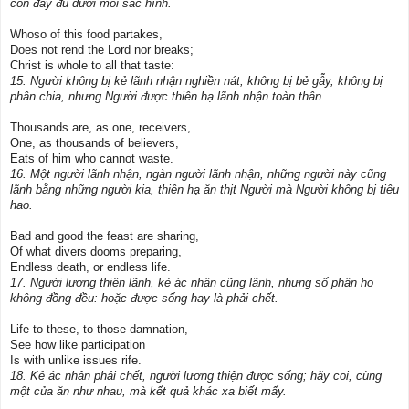
còn đầy đủ dưới mỗi sắc hình.
Whoso of this food partakes,
Does not rend the Lord nor breaks;
Christ is whole to all that taste:
15. Người không bị kẻ lãnh nhận nghiền nát, không bị bẻ gẫy, không bị
phân chia, nhưng Người được thiên hạ lãnh nhận toàn thân.
Thousands are, as one, receivers,
One, as thousands of believers,
Eats of him who cannot waste.
16. Một người lãnh nhận, ngàn người lãnh nhận, những người này cũng
lãnh bằng những người kia, thiên hạ ăn thịt Người mà Người không bị tiêu
hao.
Bad and good the feast are sharing,
Of what divers dooms preparing,
Endless death, or endless life.
17. Người lương thiện lãnh, kẻ ác nhân cũng lãnh, nhưng số phận họ
không đồng đều: hoặc được sống hay là phải chết.
Life to these, to those damnation,
See how like participation
Is with unlike issues rife.
18. Kẻ ác nhân phải chết, người lương thiện được sống; hãy coi, cùng
một của ăn như nhau, mà kết quả khác xa biết mấy.