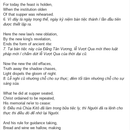
For today the feast is holden,
When the institution olden
Of that supper was rehearsed.
6. Vì đây là ngày trọng thể, ngày kỷ niệm bàn tiệc thánh / lần đầu tiên
được thiết lập ra.
Here the new law's new oblation,
By the new king's revelation,
Ends the form of ancient rite:
7. Tại bàn tiệc này của Ðấng Tân Vương, lễ Vượt Qua mới theo luật
pháp mới / chấm dứt lễ Vượt Qua của thời đại cũ.
Now the new the old effaces,
Truth away the shadow chases,
Light dispels the gloom of night.
8. Lễ nghi cũ nhường chỗ cho sự thực; đêm tối tăm nhường chỗ cho sự
sáng sủa.
What he did at supper seated,
Christ ordained to be repeated,
His memorial ne'er to cease:
9. Ðiều mà Chúa Kitô đã làm trong bữa tiệc ly, thì Người đã ra lệnh cho
thực thi điều đó để nhớ lại Người.
And his rule for guidance taking,
Bread and wine we hallow, making