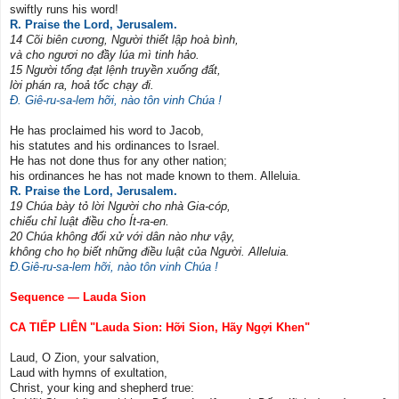
swiftly runs his word!
R. Praise the Lord, Jerusalem.
14 Cõi biên cương, Người thiết lập hoà bình,
và cho ngươi no đầy lúa mì tinh hảo.
15 Người tống đạt lệnh truyền xuống đất,
lời phán ra, hoả tốc chạy đi.
Đ. Giê-ru-sa-lem hỡi, nào tôn vinh Chúa !
He has proclaimed his word to Jacob,
his statutes and his ordinances to Israel.
He has not done thus for any other nation;
his ordinances he has not made known to them. Alleluia.
R. Praise the Lord, Jerusalem.
19 Chúa bày tỏ lời Người cho nhà Gia-cóp,
chiếu chỉ luật điều cho Ít-ra-en.
20 Chúa không đối xử với dân nào như vậy,
không cho họ biết những điều luật của Người. Alleluia.
Đ.Giê-ru-sa-lem hỡi, nào tôn vinh Chúa !
Sequence — Lauda Sion
CA TIẾP LIÊN "Lauda Sion: Hỡi Sion, Hãy Ngợi Khen"
Laud, O Zion, your salvation,
Laud with hymns of exultation,
Christ, your king and shepherd true: