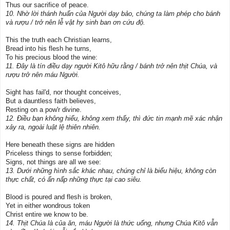
Thus our sacrifice of peace.
10. Nhờ lời thánh huấn của Người dạy bảo, chúng ta làm phép cho bánh
và rượu / trở nên lễ vật hy sinh ban ơn cứu độ.
This the truth each Christian learns,
Bread into his flesh he turns,
To his precious blood the wine:
11. Ðây là tín điều dạy người Kitô hữu rằng / bánh trở nên thịt Chúa, và
rượu trở nên máu Người.
Sight has fail'd, nor thought conceives,
But a dauntless faith believes,
Resting on a pow'r divine.
12. Ðiều bạn không hiểu, không xem thấy, thì đức tin mạnh mẽ xác nhận
xảy ra, ngoài luật lệ thiên nhiên.
Here beneath these signs are hidden
Priceless things to sense forbidden;
Signs, not things are all we see:
13. Dưới những hình sắc khác nhau, chúng chỉ là biểu hiệu, không còn
thực chất, có ẩn nấp những thực tại cao siêu.
Blood is poured and flesh is broken,
Yet in either wondrous token
Christ entire we know to be.
14. Thịt Chúa là của ăn, máu Người là thức uống, nhưng Chúa Kitô vẫn