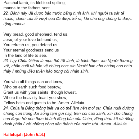
Paschal lamb, its lifeblood spilling,
manna to the fathers sent.
22. Bánh này đã được báo trước bằng hình ảnh, khi người ta sát tế
Isaac, chiên của lễ vượt qua đã được kể ra, khi cha ông chúng ta được
tặng manna.
Very bread, good shepherd, tend us,
Jesu, of your love befriend us,
You refresh us, you defend us,
Your eternal goodness send us
In the land of life to see.
23. Lạy Chúa Giêsu là mục thủ tốt lành, là bánh thực, xin Người thương
xót, chăn nuôi và bảo vệ chúng con; xin Người ban cho chúng con nhìn
thấy / những điều thiện hảo trong cõi nhân sinh.
You who all things can and know,
Who on earth such food bestow,
Grant us with your saints, though lowest,
Where the heav'nly feast you show,
Fellow heirs and guests to be. Amen. Alleluia.
24. Chúa là Ðấng thông biết và có thể làm nên mọi sự, Chúa nuôi dưỡng
chúng con trong đời sống tạm gửi này, trên cõi cao xanh, xin cho chúng
con được trở nên thực khách đồng bàn của Chúa, đồng thừa kế và đồng
danh phận / với những công dân thánh của nước trời. Amen. Alleluia.
Hallelujah (John 6:51)