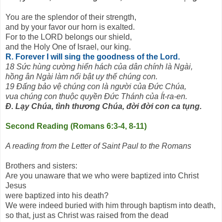
You are the splendor of their strength,
and by your favor our horn is exalted.
For to the LORD belongs our shield,
and the Holy One of Israel, our king.
R. Forever I will sing the goodness of the Lord.
18 Sức hùng cường hiển hách của dân chính là Ngài,
hồng ân Ngài làm nổi bật uy thế chúng con.
19 Đấng bảo vệ chúng con là người của Đức Chúa,
vua chúng con thuộc quyền Đức Thánh của Ít-ra-en.
Đ. Lạy Chúa, tình thương Chúa, đời đời con ca tụng.
Second Reading (Romans 6:3-4, 8-11)
A reading from the Letter of Saint Paul to the Romans
Brothers and sisters:
Are you unaware that we who were baptized into Christ
Jesus
were baptized into his death?
We were indeed buried with him through baptism into death,
so that, just as Christ was raised from the dead