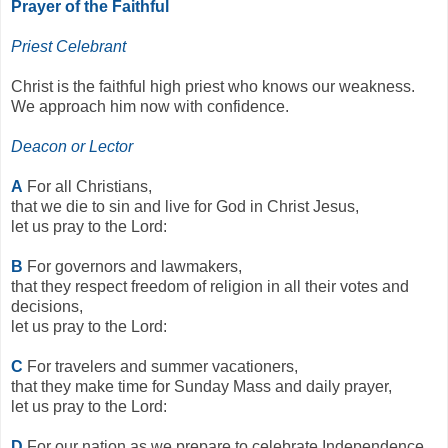
Prayer of the Faithful
Priest Celebrant
Christ is the faithful high priest who knows our weakness.
We approach him now with confidence.
Deacon or Lector
A
For all Christians,
that we die to sin and live for God in Christ Jesus,
let us pray to the Lord:
B
For governors and lawmakers,
that they respect freedom of religion in all their votes and
decisions,
let us pray to the Lord:
C
For travelers and summer vacationers,
that they make time for Sunday Mass and daily prayer,
let us pray to the Lord:
D
For our nation as we prepare to celebrate Independence