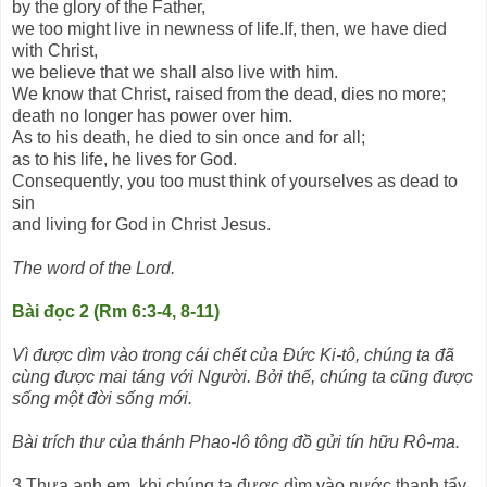
by the glory of the Father,
we too might live in newness of life.If, then, we have died
with Christ,
we believe that we shall also live with him.
We know that Christ, raised from the dead, dies no more;
death no longer has power over him.
As to his death, he died to sin once and for all;
as to his life, he lives for God.
Consequently, you too must think of yourselves as dead to
sin
and living for God in Christ Jesus.
The word of the Lord.
Bài đọc 2 (Rm 6:3-4, 8-11)
Vì được dìm vào trong cái chết của Đức Ki-tô, chúng ta đã
cùng được mai táng với Người. Bởi thế, chúng ta cũng được
sống một đời sống mới.
Bài trích thư của thánh Phao-lô tông đồ gửi tín hữu Rô-ma.
3 Thưa anh em, khi chúng ta được dìm vào nước thanh tẩy,