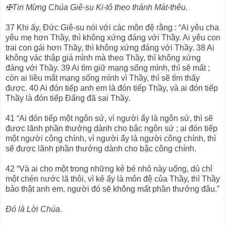
✠Tin Mừng Chúa Giê-su Ki-tô theo thánh Mát-thêu.
37 Khi ấy, Đức Giê-su nói với các môn đệ rằng : “Ai yêu cha
yêu mẹ hơn Thầy, thì không xứng đáng với Thầy. Ai yêu con
trai con gái hơn Thầy, thì không xứng đáng với Thầy. 38 Ai
không vác thập giá mình mà theo Thầy, thì không xứng
đáng với Thầy. 39 Ai tìm giữ mạng sống mình, thì sẽ mất ;
còn ai liều mất mạng sống mình vì Thầy, thì sẽ tìm thấy
được. 40 Ai đón tiếp anh em là đón tiếp Thầy, và ai đón tiếp
Thầy là đón tiếp Đấng đã sai Thầy.
41 “Ai đón tiếp một ngôn sứ, vì người ấy là ngôn sứ, thì sẽ
được lãnh phần thưởng dành cho bậc ngôn sứ ; ai đón tiếp
một người công chính, vì người ấy là người công chính, thì
sẽ được lãnh phần thưởng dành cho bậc công chính.
42 “Và ai cho một trong những kẻ bé nhỏ này uống, dù chỉ
một chén nước lã thôi, vì kẻ ấy là môn đệ của Thầy, thì Thầy
bảo thật anh em, người đó sẽ không mất phần thưởng đâu.”
Đó là Lời Chúa.