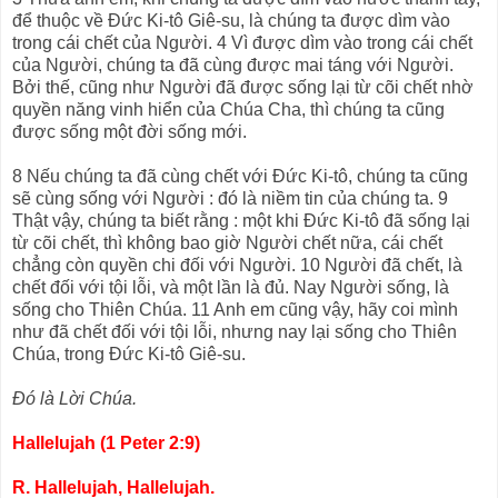
để thuộc về Đức Ki-tô Giê-su, là chúng ta được dìm vào
trong cái chết của Người. 4 Vì được dìm vào trong cái chết
của Người, chúng ta đã cùng được mai táng với Người.
Bởi thế, cũng như Người đã được sống lại từ cõi chết nhờ
quyền năng vinh hiển của Chúa Cha, thì chúng ta cũng
được sống một đời sống mới.
8 Nếu chúng ta đã cùng chết với Đức Ki-tô, chúng ta cũng
sẽ cùng sống với Người : đó là niềm tin của chúng ta. 9
Thật vậy, chúng ta biết rằng : một khi Đức Ki-tô đã sống lại
từ cõi chết, thì không bao giờ Người chết nữa, cái chết
chẳng còn quyền chi đối với Người. 10 Người đã chết, là
chết đối với tội lỗi, và một lần là đủ. Nay Người sống, là
sống cho Thiên Chúa. 11 Anh em cũng vậy, hãy coi mình
như đã chết đối với tội lỗi, nhưng nay lại sống cho Thiên
Chúa, trong Đức Ki-tô Giê-su.
Đó là Lời Chúa.
Hallelujah (1 Peter 2:9)
R. Hallelujah, Hallelujah.