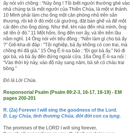
ấy nói với chồng : “Này ông ! Tôi biết người thường ghé vào
nhà chúng ta là một người của Thiên Chúa, là một vị thánh.
10 Mình phải làm cho ông một căn phòng nhỏ trên sân
thượng, rồi kê ở đó một cái giường, đặt bàn ghế và để một
cái đèn cho ông dùng. Như thế, khi nào đến nhà mình, ông
sẽ lên ở đó.” 11 Một hôm, ông đến nơi ấy, và lên trên lầu
nằm nghỉ. 14 Ông nói với tiểu đồng : “Nên làm gì cho bà ấy
?” Giê-kha-di đáp : “Tội nghiệp, bà ấy không có con trai, mà
chồng thì đã già.” 15 Ông Ê-li-sa bảo : “Đi gọi bà ấy.” Nó đi
gọi bà, và bà ấy đến đứng ngoài cửa. 16a Ông Ê-li-sa nói :
“Vào thời kỳ này, vào độ này sang năm, bà sẽ có cháu trai
bồng.”
Đó là Lời Chúa.
Responsorial Psalm (Psalm 89:2-3, 16-17, 18-19) - EM
pages 200-201
R. (2a) Forever I will sing the goodness of the Lord.
Đ. Lạy Chúa, tình thương Chúa, đời đời con ca tụng.
The promises of the LORD I will sing forever,