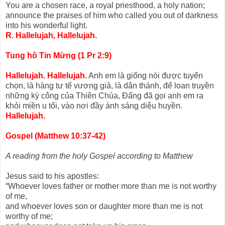
You are a chosen race, a royal priesthood, a holy nation;
announce the praises of him who called you out of darkness
into his wonderful light.
R. Hallelujah, Hallelujah.
Tung hô Tin Mừng (1 Pr 2:9)
Hallelujah. Hallelujah.
Anh em là giống nòi được tuyển
chọn, là hàng tư tế vương giả, là dân thánh, để loan truyền
những kỳ công của Thiên Chúa, Đấng đã gọi anh em ra
khỏi miền u tối, vào nơi đầy ánh sáng diệu huyền.
Hallelujah.
Gospel (Matthew 10:37-42)
A reading from the holy Gospel according to Matthew
Jesus said to his apostles:
“Whoever loves father or mother more than me is not worthy
of me,
and whoever loves son or daughter more than me is not
worthy of me;