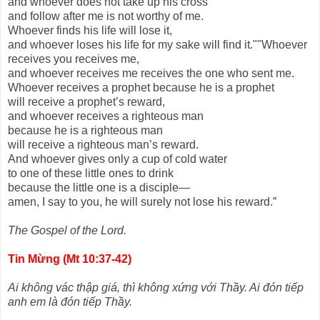
and whoever does not take up his cross
and follow after me is not worthy of me.
Whoever finds his life will lose it,
and whoever loses his life for my sake will find it.""Whoever
receives you receives me,
and whoever receives me receives the one who sent me.
Whoever receives a prophet because he is a prophet
will receive a prophet’s reward,
and whoever receives a righteous man
because he is a righteous man
will receive a righteous man’s reward.
And whoever gives only a cup of cold water
to one of these little ones to drink
because the little one is a disciple—
amen, I say to you, he will surely not lose his reward.”
The Gospel of the Lord.
Tin Mừng (Mt 10:37-42)
Ai không vác thập giá, thì không xứng với Thầy. Ai đón tiếp
anh em là đón tiếp Thầy.