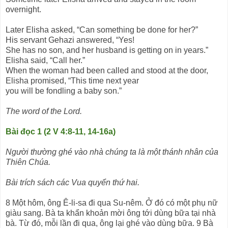
overnight.
Later Elisha asked, “Can something be done for her?”
His servant Gehazi answered, “Yes!
She has no son, and her husband is getting on in years.”
Elisha said, “Call her.”
When the woman had been called and stood at the door,
Elisha promised, “This time next year
you will be fondling a baby son.”
The word of the Lord.
Bài đọc 1 (2 V 4:8-11, 14-16a)
Người thường ghé vào nhà chúng ta là một thánh nhân của
Thiên Chúa.
Bài trích sách các Vua quyển thứ hai.
8 Một hôm, ông Ê-li-sa đi qua Su-nêm. Ở đó có một phụ nữ
giàu sang. Bà ta khẩn khoản mời ông tới dùng bữa tại nhà
bà. Từ đó, mỗi lần đi qua, ông lại ghé vào dùng bữa. 9 Bà