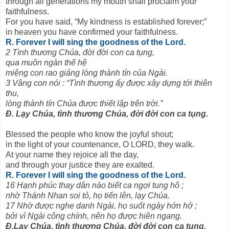
through all generations my mouth shall proclaim your
faithfulness.
For you have said, “My kindness is established forever;”
in heaven you have confirmed your faithfulness.
R. Forever I will sing the goodness of the Lord.
2 Tình thương Chúa, đời đời con ca tụng,
qua muôn ngàn thế hệ
miệng con rao giảng lòng thành tín của Ngài.
3 Vâng con nói : “Tình thương ấy được xây dựng tới thiên
thu,
lòng thành tín Chúa được thiết lập trên trời.”
Đ. Lạy Chúa, tình thương Chúa, đời đời con ca tụng.
Blessed the people who know the joyful shout;
in the light of your countenance, O LORD, they walk.
At your name they rejoice all the day,
and through your justice they are exalted.
R. Forever I will sing the goodness of the Lord.
16 Hạnh phúc thay dân nào biết ca ngợi tung hô ;
nhờ Thánh Nhan soi tỏ, họ tiến lên, lạy Chúa.
17 Nhờ được nghe danh Ngài, họ suốt ngày hớn hở ;
bởi vì Ngài công chính, nên họ được hiên ngang.
Đ.Lạy Chúa, tình thương Chúa, đời đời con ca tụng.