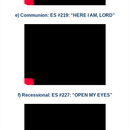
e) Communion: ES #219: “HERE I AM, LORD”
f) Recessional: ES #227: “OPEN MY EYES”