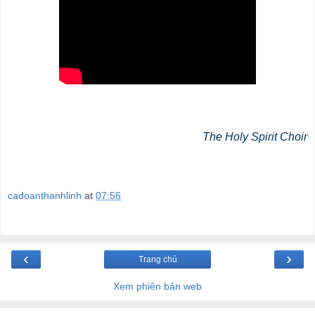
The Holy Spirit Choir
cadoanthanhlinh
at
07:56
‹
›
Trang chủ
Xem phiên bản web