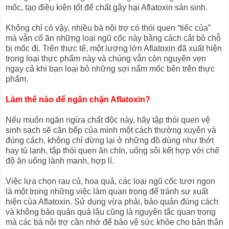
mốc, tạo điều kiện tốt để chất gây hại Aflatoxin sản sinh.
Không chỉ có vậy, nhiều bà nội trợ có thói quen “tiếc của”
mà vẫn cố ăn những loại ngũ cốc này bằng cách cắt bỏ chỗ
bị mốc đi. Trên thực tế, một lượng lớn Aflatoxin đã xuất hiện
trong loại thực phẩm này và chúng vẫn còn nguyên vẹn
ngay cả khi bạn loại bỏ những sợi nấm mốc bên trên thực
phẩm.
Làm thế nào để ngăn chặn Aflatoxin?
Nếu muốn ngăn ngừa chất độc này, hãy tập thói quen vệ
sinh sạch sẽ căn bếp của mình một cách thường xuyên và
đúng cách, không chỉ dừng lại ở những đồ dùng như thớt
hay tủ lạnh, tập thói quen ăn chín, uống sôi kết hợp với chế
độ ăn uống lành mạnh, hợp lí.
Việc lựa chọn rau củ, hoa quả, các loại ngũ cốc tươi ngon
là một trong những việc làm quan trọng để tránh sự xuất
hiện của Aflatoxin. Sử dụng vừa phải, bảo quản đúng cách
và không bảo quản quá lâu cũng là nguyên tắc quan trọng
mà các bà nội trợ cần nhớ để bảo vệ sức khỏe cho bản thân