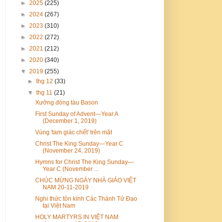
►
2025
(225)
►
2024
(267)
►
2023
(310)
►
2022
(272)
►
2021
(212)
►
2020
(340)
▼
2019
(255)
►
thg 12
(33)
▼
thg 11
(21)
Xưởng đóng tàu Bason
First Sunday of Advent—Year A
(December 1, 2019)
Vùng 'tam giác chết' trên mặt
Christ The King Sunday—Year C
(November 24, 2019)
Hymns for Christ The King Sunday—
Year C (November ...
CHÚC MỪNG NGÀY NHÀ GIÁO VIỆT
NAM 20-11-2019
Nghi thức tôn kính Các Thánh Tử Đạo
tại Việt Nam
HOLY MARTYRS IN VIỆT NAM