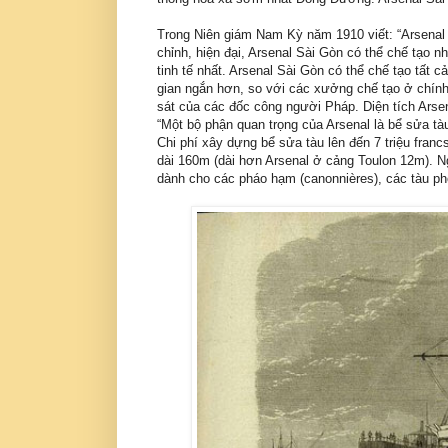
Trong Niên giám Nam Kỳ năm 1910 viết: “Arsenal 
chỉnh, hiện đại, Arsenal Sài Gòn có thể chế tạo
tinh tế nhất. Arsenal Sài Gòn có thể chế tạo tất cả
gian ngắn hơn, so với các xưởng chế tạo ở chí
sát của các đốc công người Pháp. Diện tích Arsen
“Một bộ phận quan trọng của Arsenal là bể sửa tà
Chi phí xây dựng bể sửa tàu lên đến 7 triệu fra
dài 160m (dài hơn Arsenal ở cảng Toulon 12m). Ng
dành cho các pháo hạm (canonnières), các tàu phón