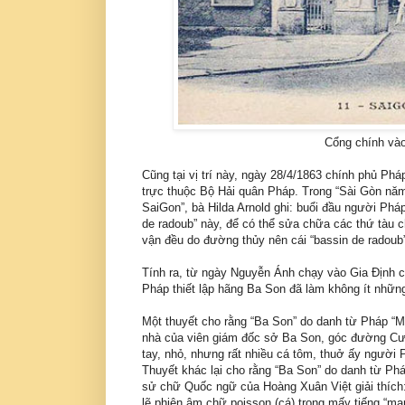
Cổng chính vào
Cũng tại vị trí này, ngày 28/4/1863 chính phủ Ph
trực thuộc Bộ Hải quân Pháp. Trong “Sài Gòn nă
SaiGon”, bà Hilda Arnold ghi: buổi đầu người Pháp 
de radoub” này, để có thể sửa chữa các thứ tàu c
vận đều do đường thủy nên cái “bassin de radoub
Tính ra, từ ngày Nguyễn Ánh chạy vào Gia Ðịnh
Pháp thiết lập hãng Ba Son đã làm không ít nhữn
Một thuyết cho rằng “Ba Son” do danh từ Pháp “Mar
nhà của viên giám đốc sở Ba Son, góc đường Cư
tay, nhỏ, nhưng rất nhiều cá tôm, thuở ấy người 
Thuyết khác lại cho rằng “Ba Son” do danh từ Phá
sử chữ Quốc ngữ của Hoàng Xuân Việt giải thíc
lẽ phiên âm chữ poisson (cá) trong mấy tiếng “ma