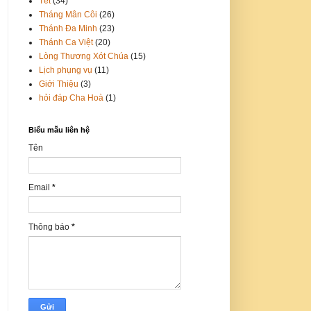
Tết
(34)
Tháng Mân Côi
(26)
Thánh Đa Minh
(23)
Thánh Ca Việt
(20)
Lòng Thương Xót Chúa
(15)
Lịch phụng vụ
(11)
Giới Thiệu
(3)
hỏi đáp Cha Hoà
(1)
Biểu mẫu liên hệ
Tên
Email
*
Thông báo
*