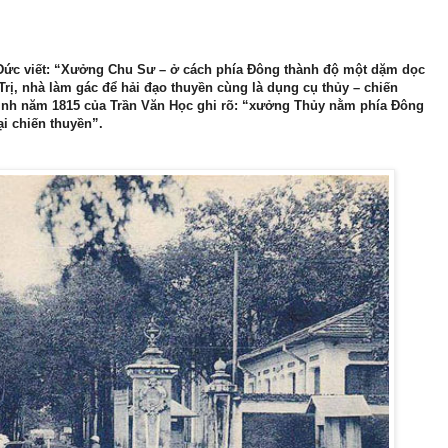
i Đức viết: “Xưởng Chu Sư – ở cách phía Đông thành độ một dặm dọc
rị, nhà làm gác để hải đạo thuyền cùng là dụng cụ thủy – chiến
Định năm 1815 của Trần Văn Học ghi rõ: “xưởng Thủy nằm phía Đông
ại chiến thuyền”.