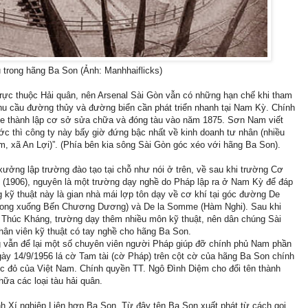
 trong hãng Ba Son (Ảnh: Manhhaiflicks)
rực thuộc Hải quân, nên Arsenal Sài Gòn vẫn có những hạn chế khi tham
hu cầu đường thủy và đường biển cần phát triển nhanh tại Nam Kỳ. Chính
oque thành lập cơ sở sửa chữa và đóng tàu vào năm 1875. Sơn Nam viết
 thì công ty này bấy giờ đứng bậc nhất về kinh doanh tư nhân (nhiều
êm, xã An Lợi)”. (Phía bên kia sông Sài Gòn góc xéo với hãng Ba Son).
ưởng lập trường đào tạo tại chỗ như nói ở trên, về sau khi trường Cơ
ập (1906), nguyên là một trường dạy nghề do Pháp lập ra ở Nam Kỳ để đáp
g kỹ thuật này là gian nhà mái lợp tôn dạy về cơ khí tại góc đường De
 Long xuống Bến Chương Dương) và De la Somme (Hàm Nghi). Sau khi
Thúc Kháng, trường dạy thêm nhiều môn kỹ thuật, nên dân chúng Sài
ân viên kỹ thuật có tay nghề cho hãng Ba Son.
 vẫn để lại một số chuyên viên người Pháp giúp đỡ chính phủ Nam phần
y 14/9/1956 lá cờ Tam tài (cờ Pháp) trên cột cờ của hãng Ba Son chính
c đỏ của Việt Nam. Chính quyền TT. Ngô Ðình Diệm cho đổi tên thành
a các loại tàu hải quân.
h Xí nghiệp Liên hợp Ba Son. Từ đây tên Ba Son xuất phát từ cách gọi