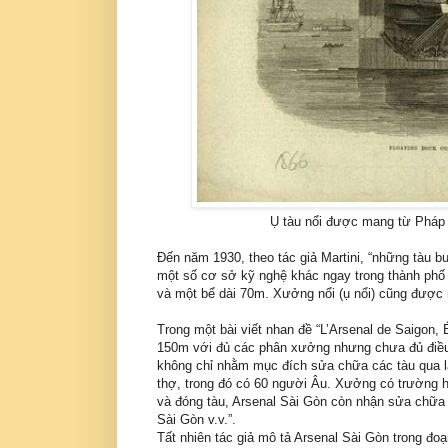
Ụ tàu nổi được mang từ Pháp 
Ðến năm 1930, theo tác giả Martini, “những tàu b
một số cơ sở kỹ nghệ khác ngay trong thành phố 
và một bể dài 70m. Xưởng nổi (ụ nổi) cũng được 
Trong một bài viết nhan đề “L’Arsenal de Saigon, É
150m với đủ các phân xưởng nhưng chưa đủ điều 
không chỉ nhằm mục đích sửa chữa các tàu qua lại
thợ, trong đó có 60 người Âu. Xưởng có trường 
và đóng tàu, Arsenal Sài Gòn còn nhận sửa chữ
Sài Gòn v.v.”.
Tất nhiên tác giả mô tả Arsenal Sài Gòn trong đo