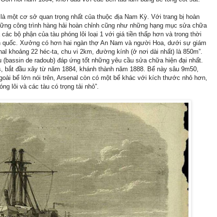
là một cơ sở quan trọng nhất của thuộc địa Nam Kỳ. Với trang bị hoàn
 những công trình hàng hải hoàn chỉnh cũng như những hạng mục sửa chữa
 các bộ phận của tàu phóng lôi loại 1 với giá tiền thấp hơn và trong thời
nh quốc. Xưởng có hơn hai ngàn thợ An Nam và người Hoa, dưới sự giám
al khoảng 22 héc-ta, chu vi 2km, đường kính (ở nơi dài nhất) là 850m”.
u (bassin de radoub) đáp ứng tốt những yêu cầu sửa chữa hiện đại nhất.
ncs, bắt đầu xây từ năm 1884, khánh thành năm 1888. Bể này sâu 9m50,
oài bể lớn nói trên, Arsenal còn có một bể khác với kích thước nhỏ hơn,
g lôi và các tàu có trọng tải nhỏ”.