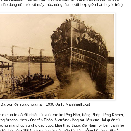
 đào dùng để thiết kế máy móc đóng tàu”. (Kết hợp giữa hai thuyết trên).
 Ba Son để sửa chữa năm 1930 (Ảnh: Manhhaiflicks)
ưa của ta có rất nhiều từ xuất xứ từ tiếng Hán, tiếng Pháp, tiếng Khmer,
ng Arsenal theo đúng tên Pháp là xưởng đóng tàu lớn của Hải quân từ
hương mại phục vụ cho các cuộc khai thác thuộc địa Nam Kỳ bên cạnh hệ
òn hồi năm 1864, khởi đầu với các bến tàu làm bằng bê tông cốt sắt.