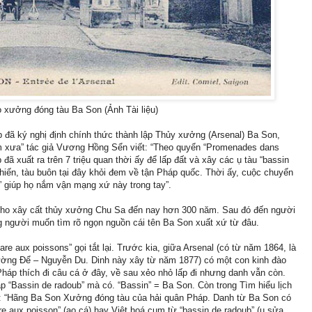
 xưởng đóng tàu Ba Son (Ảnh Tài liệu)
áp đã ký nghị định chính thức thành lập Thủy xưởng (Arsenal) Ba Son,
m xưa” tác giả Vương Hồng Sển viết: “Theo quyển “Promenades dans
đã xuất ra trên 7 triệu quan thời ấy để lấp đất và xây các ụ tàu “bassin
hiến, tàu buôn tại đây khỏi đem về tận Pháp quốc. Thời ấy, cuộc chuyển
” giúp họ nắm vận mạng xứ này trong tay”.
 cho xây cất thủy xưởng Chu Sa đến nay hơn 300 năm. Sau đó đến người
g người muốn tìm rõ ngọn nguồn cái tên Ba Son xuất xứ từ đâu.
e aux poissons” gọi tắt lại. Trước kia, giữa Arsenal (có từ năm 1864, là
ờng Ðể – Nguyễn Du. Dinh này xây từ năm 1877) có một con kinh đào
Pháp thích đi câu cá ở đây, về sau xẻo nhỏ lấp đi nhưng danh vẫn còn.
p “Bassin de radoub” mà có. “Bassin” = Ba Son. Còn trong Tìm hiểu lịch
h: “Hãng Ba Son Xưởng đóng tàu của hải quân Pháp. Danh từ Ba Son có
re aux poisson” (ao cá) hay Việt hoá cụm từ “bassin de radoub” (ụ sửa