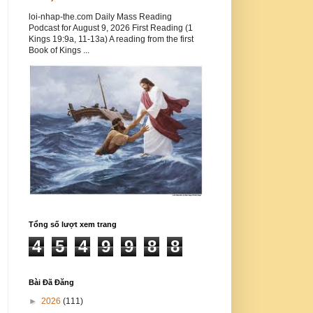
loi-nhap-the.com Daily Mass Reading
Podcast for August 9, 2026 First Reading (1
Kings 19:9a, 11-13a) A reading from the first
Book of Kings ...
Tổng số lượt xem trang
4
5
4
9
9
8
8
Bài Đã Đăng
►
2026
(111)