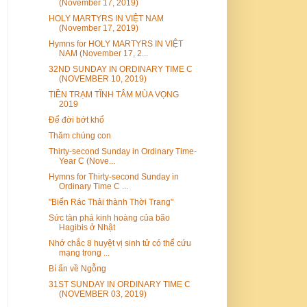
(November 17, 2019)
HOLY MARTYRS IN VIỆT NAM
(November 17, 2019)
Hymns for HOLY MARTYRS IN VIỆT
NAM (November 17, 2...
32ND SUNDAY IN ORDINARY TIME C
(NOVEMBER 10, 2019)
TIỀN TRẠM TĨNH TÂM MÙA VỌNG
2019
Để đời bớt khổ
Thăm chúng con
Thirty-second Sunday in Ordinary Time-
Year C (Nove...
Hymns for Thirty-second Sunday in
Ordinary Time C ...
"Biến Rác Thải thành Thời Trang"
Sức tàn phá kinh hoàng của bão
Hagibis ở Nhật
Nhớ chắc 8 huyệt vị sinh tử có thể cứu
mạng trong ...
Bí ẩn về Ngỗng
31ST SUNDAY IN ORDINARY TIME C
(NOVEMBER 03, 2019)