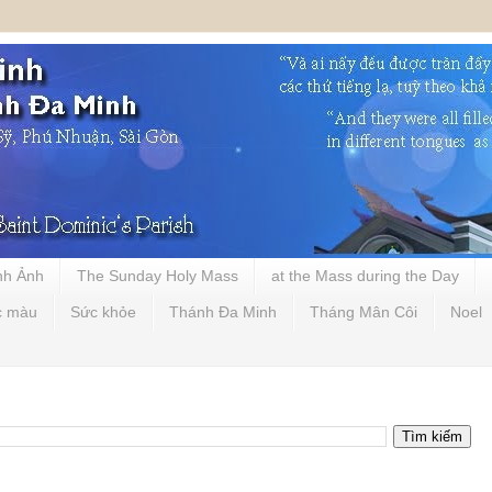
nh Ảnh
The Sunday Holy Mass
at the Mass during the Day
c màu
Sức khỏe
Thánh Đa Minh
Tháng Mân Côi
Noel