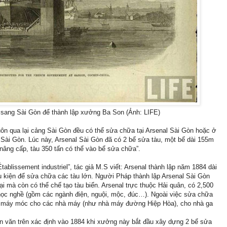
sang Sài Gòn để thành lập xưởng Ba Son (Ảnh: LIFE)
uôn qua lại cảng Sài Gòn đều có thể sửa chữa tại Arsenal Sài Gòn hoặc ở
Sài Gòn. Lúc này, Arsenal Sài Gòn đã có 2 bể sửa tàu, một bể dài 155m
nâng cấp, tàu 350 tấn có thể vào bể sửa chữa”.
tablissement industriel”, tác giả M.S viết: Arsenal thành lập năm 1884 dài
kiện để sửa chữa các tàu lớn. Người Pháp thành lập Arsenal Sài Gòn
 mà còn có thể chế tạo tàu biển. Arsenal trực thuộc Hải quân, có 2,500
học nghề (gồm các ngành điện, nguội, mộc, đúc…). Ngoài việc sửa chữa
a máy móc cho các nhà máy (như nhà máy đường Hiệp Hòa), cho nhà ga
ạn văn trên xác định vào 1884 khi xưởng này bắt đầu xây dựng 2 bể sửa