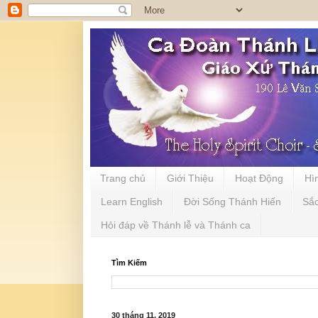
Trang chủ
Giới Thiệu
Hoạt Động
Hì
Learn English
Đời Sống Thánh Hiến
Sắ
Hỏi đáp về Thánh lễ và Thánh ca
Tìm Kiếm
30 tháng 11, 2019