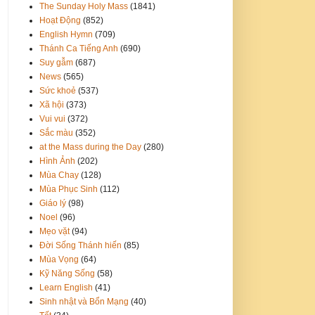
The Sunday Holy Mass
(1841)
Hoạt Động
(852)
English Hymn
(709)
Thánh Ca Tiếng Anh
(690)
Suy gẫm
(687)
News
(565)
Sức khoẻ
(537)
Xã hội
(373)
Vui vui
(372)
Sắc màu
(352)
at the Mass during the Day
(280)
Hình Ảnh
(202)
Mùa Chay
(128)
Mùa Phục Sinh
(112)
Giáo lý
(98)
Noel
(96)
Mẹo vặt
(94)
Đời Sống Thánh hiến
(85)
Mùa Vọng
(64)
Kỹ Năng Sống
(58)
Learn English
(41)
Sinh nhật và Bổn Mạng
(40)