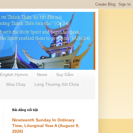
English Hymns
News
Suy Gẫm
Mùa Chay
Lòng Thương Xót Chúa
Bài đăng nổi bật
Nineteenth Sunday In Ordinary
Time, Liturgical Year A (August 9,
2026)