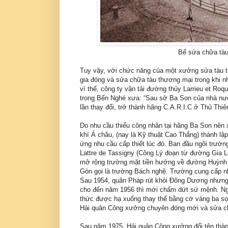
Bể sửa chữa tàu
Tuy vậy, với chức năng của một xưởng sửa tàu t
gia đóng và sửa chữa tàu thương mại trong khi n
vì thế, công ty vận tải đường thủy Larrieu et R
trong Bến Nghé xưa: “Sau sở Ba Son của nhà nước
lần thay đổi, trở thành hãng C.A.R.I.C ở Thủ Thi
Do nhu cầu thiếu công nhân tại hãng Ba Son nên x
khí Á châu, (nay là Kỹ thuật Cao Thắng) thành l
ứng nhu cầu cấp thiết lúc đó. Ban đầu ngôi trườn
Lattre de Tassigny (Công Lý đoạn từ đường Gia
mở rộng trường mặt tiền hướng về đường Huỳnh 
Gòn gọi là trường Bách nghệ. Trường cung cấp nh
Sau 1954, quân Pháp rút khỏi Ðông Dương nhưng
cho đến năm 1956 thì mới chấm dứt sứ mệnh. Ngà
thức được hạ xuống thay thế bằng cờ vàng ba sọ
Hải quân Công xưởng chuyên đóng mới và sửa chữ
Sau năm 1975, Hải quân Công xưởng đổi tên thàn