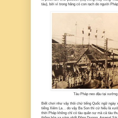
tàu), bởi vì trong hãng có con rạch do người Pháp
Tàu Pháp neo đậu tại xưởng
Biết chơi như vậy thôi chứ tiếng Quốc ngữ ngày x
tiếng Xiêm La… do vậy Ba Son thì cứ hiểu là xưở
thời Pháp không chỉ có tàu quân sự mà cả tàu t
thống hỏa xa sớm nhất Ðông Dương. Arsenal Sài G