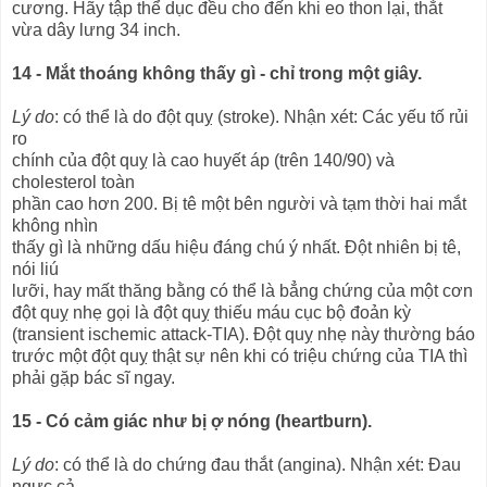
cương. Hãy tập thể dục đều cho đến khi eo thon lại, thắt
vừa dây lưng 34 inch.
14 - Mắt thoáng không thấy gì - chỉ trong một giây.
Lý do
: có thể là do đột quỵ (stroke). Nhận xét: Các yếu tố rủi
ro
chính của đột quỵ là cao huyết áp (trên 140/90) và
cholesterol toàn
phần cao hơn 200. Bị tê một bên người và tạm thời hai mắt
không nhìn
thấy gì là những dấu hiệu đáng chú ý nhất. Đột nhiên bị tê,
nói liú
lưỡi, hay mất thăng bằng có thể là bẳng chứng của một cơn
đột quỵ nhẹ gọi là đột quỵ thiếu máu cục bộ đoản kỳ
(transient ischemic attack-TIA). Đột quỵ nhẹ này thường báo
trước một đột quỵ thật sự nên khi có triệu chứng của TIA thì
phải gặp bác sĩ ngay.
15 - Có cảm giác như bị ợ nóng (heartburn).
Lý do
: có thể là do chứng đau thắt (angina). Nhận xét: Đau
ngực cả