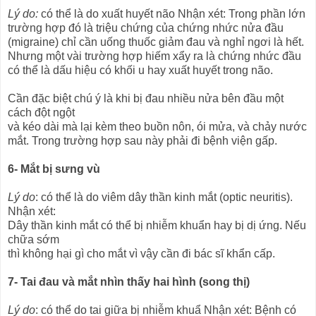
Lý do:
có thể là do xuất huyết não Nhận xét: Trong phần lớn
trường hợp đó là triệu chứng của chứng nhức nửa đầu
(migraine) chỉ cần uống thuốc giảm đau và nghỉ ngơi là hết.
Nhưng một vài trường hợp hiếm xẩy ra là chứng nhức đầu
có thể là dấu hiệu có khối u hay xuất huyết trong não.
Cần đặc biệt chú ý là khi bị đau nhiều nửa bên đầu một
cách đột ngột
và kéo dài mà lại kèm theo buồn nôn, ói mửa, và chảy nước
mắt. Trong trường hợp sau này phải đi bệnh viện gấp.
6- Mắt bị sưng vù
Lý do
: có thể là do viêm dây thần kinh mắt (optic neuritis).
Nhận xét:
Dây thần kinh mắt có thể bị nhiễm khuẩn hay bị dị ứng. Nếu
chữa sớm
thì không hại gì cho mắt vì vậy cần đi bác sĩ khẩn cấp.
7- Tai đau và mắt nhìn thấy hai hình (song thị)
Lý do
: có thể do tai giữa bị nhiễm khuẩ Nhận xét: Bệnh có