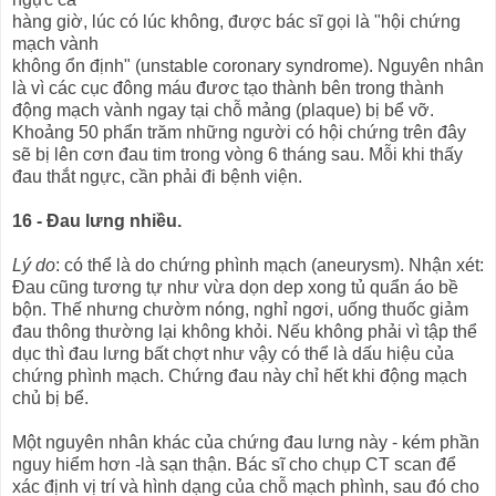
hàng giờ, lúc có lúc không, được bác sĩ gọi là "hội chứng
mạch vành
không ổn định" (unstable coronary syndrome). Nguyên nhân
là vì các cục đông máu đươc tạo thành bên trong thành
động mạch vành ngay tại chỗ mảng (plaque) bị bể vỡ.
Khoảng 50 phẩn trăm những người có hội chứng trên đây
sẽ bị lên cơn đau tim trong vòng 6 tháng sau. Mỗi khi thấy
đau thắt ngực, cần phải đi bệnh viện.
16 - Đau lưng nhiều.
Lý do
: có thể là do chứng phình mạch (aneurysm). Nhận xét:
Đau cũng tương tự như vừa dọn dep xong tủ quẩn áo bề
bộn. Thế nhưng chườm nóng, nghỉ ngơi, uống thuốc giảm
đau thông thường lại không khỏi. Nếu không phải vì tập thể
dục thì đau lưng bất chợt như vậy có thể là dấu hiệu của
chứng phình mạch. Chứng đau này chỉ hết khi động mạch
chủ bị bể.
Một nguyên nhân khác của chứng đau lưng này - kém phần
nguy hiểm hơn -là sạn thận. Bác sĩ cho chụp CT scan để
xác định vị trí và hình dạng của chỗ mạch phình, sau đó cho