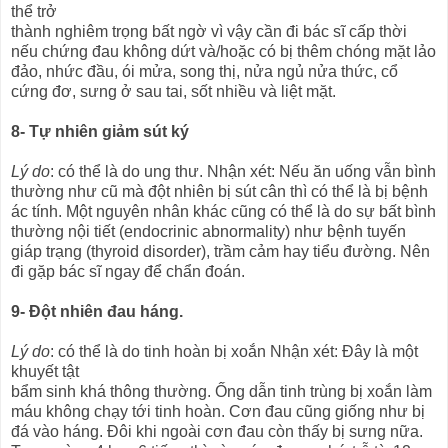
thể trở
thành nghiêm trọng bất ngờ vì vậy cần đi bác sĩ cấp thời
nếu chứng đau không dứt và/hoặc có bị thêm chóng mặt lảo
đảo, nhức đầu, ói mửa, song thị, nửa ngủ nửa thức, cổ
cứng đơ, sưng ở sau tai, sốt nhiều và liệt mặt.
8- Tự nhiên giảm sút ký
Lý do
: có thể là do ung thư. Nhận xét: Nếu ăn uống vẫn bình
thường như cũ mà đột nhiên bị sút cân thì có thể là bị bệnh
ác tính. Một nguyên nhân khác cũng có thể là do sự bất bình
thường nội tiết (endocrinic abnormality) như bệnh tuyến
giáp trạng (thyroid disorder), trầm cảm hay tiểu đường. Nên
đi gặp bác sĩ ngay để chẩn đoán.
9- Đột nhiên đau háng.
Lý do
: có thể là do tinh hoàn bị xoắn Nhận xét: Đây là một
khuyết tật
bẩm sinh khá thông thường. Ống dẫn tinh trùng bị xoắn làm
máu không chạy tới tinh hoàn. Cơn đau cũng giống như bị
đá vào háng. Đôi khi ngoài cơn đau còn thấy bị sưng nữa.