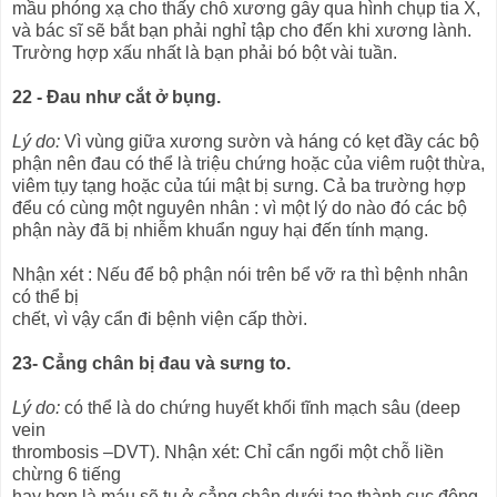
mầu phóng xạ cho thấy chỗ xương gẫy qua hình chụp tia X,
và bác sĩ sẽ bắt bạn phải nghỉ tập cho đến khi xương lành.
Trường hợp xấu nhất là bạn phải bó bột vài tuần.
22 - Đau như cắt ở bụng.
Lý do:
Vì vùng giữa xương sườn và háng có kẹt đầy các bộ
phận nên đau có thể là triệu chứng hoặc của viêm ruột thừa,
viêm tụy tạng hoặc của túi mật bị sưng. Cả ba trường hợp
đểu có cùng một nguyên nhân : vì một lý do nào đó các bộ
phận này đã bị nhiễm khuẩn nguy hại đến tính mạng.
Nhận xét : Nếu để bộ phận nói trên bể vỡ ra thì bệnh nhân
có thể bị
chết, vì vậy cẩn đi bệnh viện cấp thời.
23- Cẳng chân bị đau và sưng to.
Lý do:
có thể là do chứng huyết khối tĩnh mạch sâu (deep
vein
thrombosis –DVT). Nhận xét: Chỉ cẩn ngổi một chỗ liền
chừng 6 tiếng
hay hơn là máu sẽ tụ ở cẳng chân dưới tạo thành cục đông