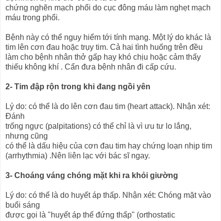
chứng nghẽn mạch phổi do cục đông máu làm nghẹt mạch
máu trong phổi.
Bệnh này có thể nguy hiểm tới tính mạng. Một lý do khác là
tim lên cơn đau hoặc trụy tim. Cả hai tình huống trên đều
làm cho bệnh nhân thở gấp hay khó chịu hoặc cảm thấy
thiếu không khí . Cẩn đưa bệnh nhân đi cấp cứu.
2- Tim đập rộn trong khi đang ngồi yên
Lý do: có thể là do lên cơn đau tim (heart attack). Nhận xét:
Đánh
trống ngực (palpitations) có thể chỉ là vì ưu tư lo lắng,
nhưng cũng
có thể là dấu hiệu của cơn đau tim hay chứng loạn nhịp tim
(arrhythmia) .Nên liên lạc với bác sĩ ngay.
3- Choáng váng chóng mặt khi ra khỏi giường
Lý do: có thể là do huyết áp thấp. Nhận xét: Chóng mặt vào
buổi sáng
được gọi là "huyết áp thế đứng thấp" (orthostatic