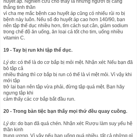
huyết áp. Nghiên cứu cho thấy là những người bị căng
thẳng tinh thần
vì cha mẹ mắc bệnh cao huyết áp cũng có nhiểu rủi ro bị
bệnh này luôn. Nếu số đo huyết áp cao hơn 140/90, bạn
nên tập thể dục nhiều hơn, tìm cách sụt cân, giảm sodium
trong chế độ ăn uống, ăn loại cá tốt cho tim, uống nhiều
vitamin C.
19 - Tay bị run khi tập thể dục.
Lý do
: có thể là do cơ bắp bị mỏi mệt. Nhận xét: Nếu bạn đã
bỏ tập cả
nhiều tháng thì cơ bắp bị run có thể là vì mệt mỏi. Vì vậy khi
mới tập
trở lại bạn nên tập vừa phải, đừng tập quá mệt. Bạn hãy
ngưng tập khi
cảm thấy các cơ bắp bắt đầu run.
20 - Trong bàn tiệc bạn thấy mọi thứ đều quay cuồng.
Lý do
: do bạn đã quá chén. Nhận xét: Rượu làm suy yếu hệ
thần kinh
trung ương. Vì vậy nếu bạn uống quá nhiều, tất cả những gì