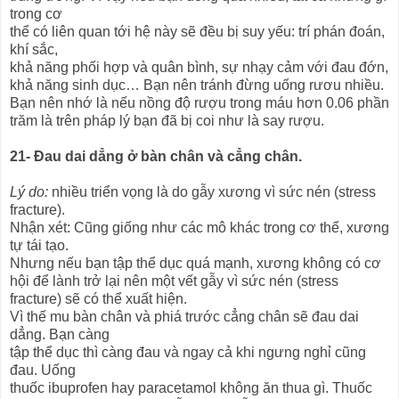
trong cơ
thể có liên quan tới hệ này sẽ đều bị suy yếu: trí phán đoán,
khí sắc,
khả năng phối hợp và quân bình, sự nhạy cảm với đau đớn,
khả năng sinh dục… Bạn nên tránh đừng uống rươu nhiều.
Bạn nên nhớ là nếu nồng độ rượu trong máu hơn 0.06 phần
trăm là trên pháp lý bạn đã bị coi như là say rượu.
21- Đau dai dẳng ở bàn chân và cẳng chân.
Lý do:
nhiều triển vọng là do gẫy xương vì sức nén (stress
fracture).
Nhận xét: Cũng giống như các mô khác trong cơ thể, xương
tự tái tạo.
Nhưng nếu bạn tập thể dục quá mạnh, xương không có cơ
hội để lành trở lại nên một vết gẫy vì sức nén (stress
fracture) sẽ có thể xuất hiện.
Vì thế mu bàn chân và phiá trước cẳng chân sẽ đau dai
dẳng. Bạn càng
tập thể dục thì càng đau và ngay cả khi ngưng nghỉ cũng
đau. Uống
thuốc ibuprofen hay paracetamol không ăn thua gì. Thuốc