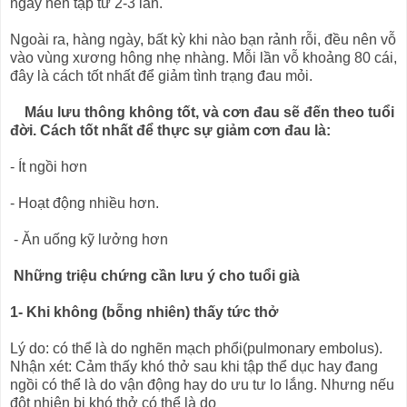
ngày nên tập từ 2-3 lần.
Ngoài ra, hàng ngày, bất kỳ khi nào bạn rảnh rỗi, đều nên vỗ
vào vùng xương hông nhẹ nhàng. Mỗi lần vỗ khoảng 80 cái,
đây là cách tốt nhất để giảm tình trạng đau mỏi.
Máu lưu thông không tốt, và cơn đau sẽ đến theo tuổi
đời. Cách tốt nhất để thực sự giảm cơn đau là:
- Ít ngồi hơn
- Hoạt động nhiều hơn.
- Ăn uống kỹ lưởng hơn
Những triệu chứng cần lưu ý cho tuổi già
1- Khi không (bỗng nhiên) thấy tức thở
Lý do: có thể là do nghẽn mạch phổi(pulmonary embolus).
Nhận xét: Cảm thấy khó thở sau khi tập thể dục hay đang
ngồi có thể là do vận động hay do ưu tư lo lắng. Nhưng nếu
đột nhiên bị khó thở có thể là do