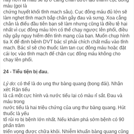
máu (gọi là
chứng huyết khối tĩnh mach sâu). Cục đông máu đủ lớn sẽ
làm nghẹt tĩnh mạch bắp chân gây đau và sưng. Xoa cẳng
chân là điểu đầu tiên bạn sẽ làm nhưng cũng là điều tệ hại
nhất vì cục đông máu lớn có thể chạy ngược lên phổi, điều
nầy gây nguy hiểm đến tính mạng của bạn. Muốn chụp hình
tia X để định bệnh DVT bác sĩ phải chích chất mẩu vào tĩnh
mach. Bác sĩ sẽ cho thuốc làm tan cục đông máu hoặc đặt
cái lọc vào tĩnh mạch để chặn cục đông máu không cho
chạy lên phổi.
24 - Tiểu tiện bị đau.
Lý do
: có thể là do ung thư bàng quang (bọng đái). Nhận
xét: Rặn tiểu
là cả một cực hình và nước tiểu lại có màu rỉ sắt. Đau và
máu trong
nước tiểu là hai triệu chứng của ung thư bàng quang. Hút
thuốc là yếu
tố rủi ro bị bệnh lớn nhất. Nếu khám phá sớm bệnh có 90
phẩn trăm
triển vọng được chữa khỏi. Nhiễm khuẩn bàng quang cũng