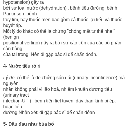
hypotension) gây ra
bởi sự loại nước (dehydration) , bệnh tiểu đường, bệnh
Parkinson, bệnh
trụy tim, hay thuốc men bao gồm cả thuốc lợi tiểu và thuốc
huyết áp.
Một lý do khác có thể là chứng "chóng mặt tư thế nhẹ "
(benign
positional vertigo) gây ra bởi sự xáo trộn của các bộ phận
cân bằng
của tai trong. Nên đi gặp bác sĩ để chẩn đoán.
4- Nước tiểu rò rỉ
Lý do
: có thể là do chứng són đái (urinary incontinence) mà
nguyên
nhân không phải vì lão hoá, nhiểm khuẩn đường tiểu
(urinary tract
infection-UTI) , bệnh tiền liệt tuyến, dây thẩn kinh bị ép.
hoặc tiểu
đường Nhận xét: đi gặp bác sĩ để chẩn đóan
5- Đầu đau như búa bổ