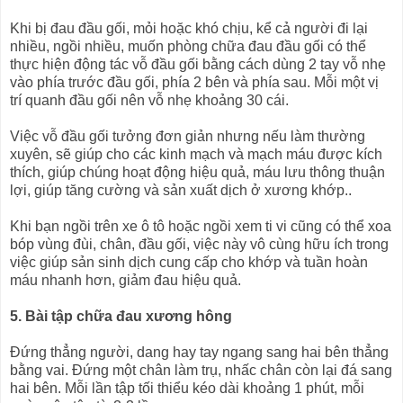
Khi bị đau đầu gối, mỏi hoặc khó chịu, kể cả người đi lại
nhiều, ngồi nhiều, muốn phòng chữa đau đầu gối có thể
thực hiện động tác vỗ đầu gối bằng cách dùng 2 tay vỗ nhẹ
vào phía trước đầu gối, phía 2 bên và phía sau. Mỗi một vị
trí quanh đầu gối nên vỗ nhẹ khoảng 30 cái.
Việc vỗ đầu gối tưởng đơn giản nhưng nếu làm thường
xuyên, sẽ giúp cho các kinh mạch và mạch máu được kích
thích, giúp chúng hoạt động hiệu quả, máu lưu thông thuận
lợi, giúp tăng cường và sản xuất dịch ở xương khớp..
Khi bạn ngồi trên xe ô tô hoặc ngồi xem ti vi cũng có thể xoa
bóp vùng đùi, chân, đầu gối, việc này vô cùng hữu ích trong
việc giúp sản sinh dịch cung cấp cho khớp và tuần hoàn
máu nhanh hơn, giảm đau hiệu quả.
5. Bài tập chữa đau xương hông
Đứng thẳng người, dang hay tay ngang sang hai bên thẳng
bằng vai. Đứng một chân làm trụ, nhấc chân còn lại đá sang
hai bên. Mỗi lần tập tối thiểu kéo dài khoảng 1 phút, mỗi