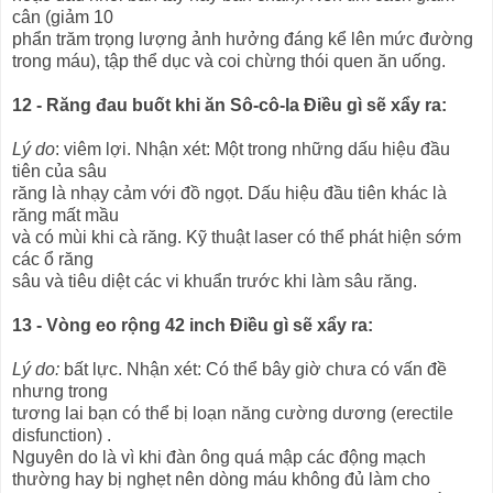
cân (giảm 10
phẩn trăm trọng lượng ảnh hưởng đáng kể lên mức đường
trong máu), tập thể dục và coi chừng thói quen ăn uống.
12 - Răng đau buốt khi ăn Sô-cô-la Điều gì sẽ xẩy ra:
Lý do
: viêm lợi. Nhận xét: Một trong những dấu hiệu đầu
tiên của sâu
răng là nhạy cảm với đồ ngọt. Dấu hiệu đầu tiên khác là
răng mất mầu
và có mùi khi cà răng. Kỹ thuật laser có thể phát hiện sớm
các ổ răng
sâu và tiêu diệt các vi khuẩn trước khi làm sâu răng.
13 - Vòng eo rộng 42 inch Điều gì sẽ xẩy ra:
Lý do:
bất lực. Nhận xét: Có thể bây giờ chưa có vấn đề
nhưng trong
tương lai bạn có thể bị loạn năng cường dương (erectile
disfunction) .
Nguyên do là vì khi đàn ông quá mập các động mạch
thường hay bị nghẹt nên dòng máu không đủ làm cho