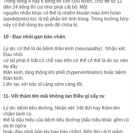
Trong vòng 4 hay 6 tiếng thì còn cứu đươc, chứ trễ từ 12
đến 24 tiếng thì coi như phải cắt bỏ. Một
nguyên nhân khác có thể là nhiểm khuẩn mào tinh hoàn
(epididymis) tức là bộ phận trữ tinh trùng. Trong trường hợp
này có thể dùng trụ sinh để chữa trị.
10 - Đau nhói gan bàn chân.
Lý do:
có thể là do bệnh thần kinh (neuropathy) . Nhận xét:
Đau nhói
cứ tái phát ở bất cứ chỗ nào trên cơ thể có thể là do sự nén
ép dây
thần kinh, tăng thông khí phổi (hyperventilation) hoặc bệnh
thần kinh.
Liên lạc với bác sĩ càng sớm càng tốt.
11- Vết thâm tím mãi không tan Điều gì xẩy ra:
Lý do
: bệnh tiểu đường. Nhận xét: Vết đứt hay thâm tím
chậm lành có
thể là dấu hiệu của bệnh tiểu đường (dấu hiệu khác gồm có
da bị ngứa
hoặc đau nhói bàn tay hay bàn chân). Nên tìm cách giảm