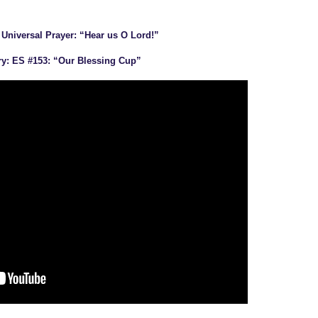
 Universal Prayer: “Hear us O Lord!”
ory: ES #153: “Our Blessing Cup”