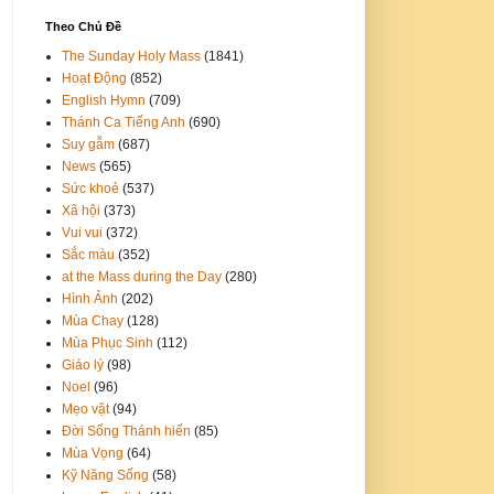
Theo Chủ Đề
The Sunday Holy Mass
(1841)
Hoạt Động
(852)
English Hymn
(709)
Thánh Ca Tiếng Anh
(690)
Suy gẫm
(687)
News
(565)
Sức khoẻ
(537)
Xã hội
(373)
Vui vui
(372)
Sắc màu
(352)
at the Mass during the Day
(280)
Hình Ảnh
(202)
Mùa Chay
(128)
Mùa Phục Sinh
(112)
Giáo lý
(98)
Noel
(96)
Mẹo vặt
(94)
Đời Sống Thánh hiến
(85)
Mùa Vọng
(64)
Kỹ Năng Sống
(58)