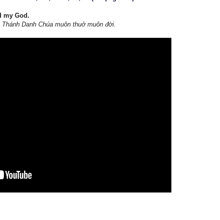
nd my God.
ng Thánh Danh Chúa muôn thuở muôn đời.