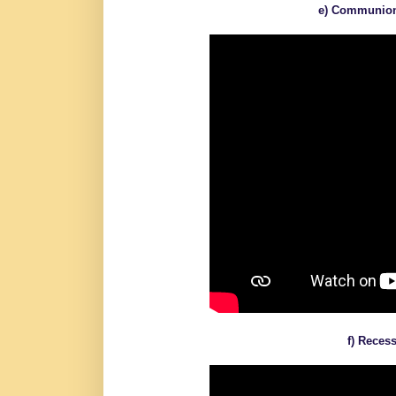
e) Communion:
f) Reces