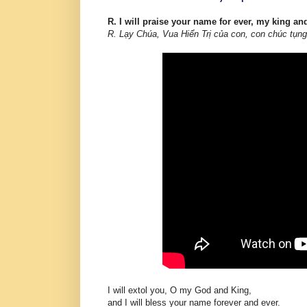
R. I will praise your name for ever, my king a
R. Lạy Chúa, Vua Hiển Trị của con, con chúc tụ
I will extol you, O my God and King,
and I will bless your name forever and ever.