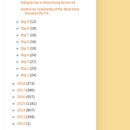
Hàng tỷ hạt vi nhựa trong túi lọc trà
Hymns for Solemnity of the Most Holy
Rosary (OCT 6...
►
thg 9
(12)
►
thg 8
(19)
►
thg 7
(16)
►
thg 6
(16)
►
thg 5
(19)
►
thg 4
(24)
►
thg 3
(27)
►
thg 2
(23)
►
thg 1
(24)
►
2018
(373)
►
2017
(380)
►
2016
(557)
►
2015
(1181)
►
2014
(807)
►
2013
(358)
►
2012
(1)