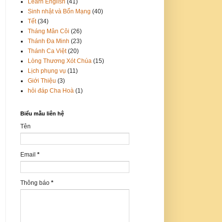
Learn English
(41)
Sinh nhật và Bổn Mạng
(40)
Tết
(34)
Tháng Mân Côi
(26)
Thánh Đa Minh
(23)
Thánh Ca Việt
(20)
Lòng Thương Xót Chúa
(15)
Lịch phụng vụ
(11)
Giới Thiệu
(3)
hỏi đáp Cha Hoà
(1)
Biểu mẫu liên hệ
Tên
Email
*
Thông báo
*