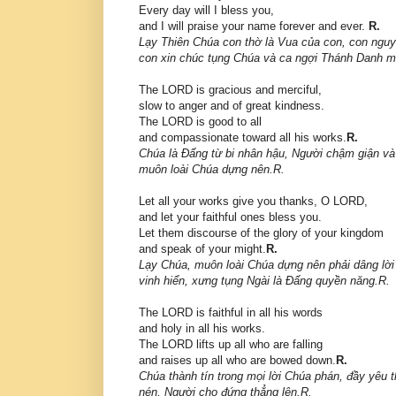
Every day will I bless you,
and I will praise your name forever and ever.
R.
Lạy Thiên Chúa con thờ là Vua của con, con ngu
con xin chúc tụng Chúa và ca ngợi Thánh Danh m
The LORD is gracious and merciful,
slow to anger and of great kindness.
The LORD is good to all
and compassionate toward all his works.
R.
Chúa là Đấng từ bi nhân hậu, Người chậm giận và 
muôn loài Chúa dựng nên.R.
Let all your works give you thanks, O LORD,
and let your faithful ones bless you.
Let them discourse of the glory of your kingdom
and speak of your might.
R.
Lạy Chúa, muôn loài Chúa dựng nên phải dâng lời tá
vinh hiển, xưng tụng Ngài là Đấng quyền năng.R.
The LORD is faithful in all his words
and holy in all his works.
The LORD lifts up all who are falling
and raises up all who are bowed down.
R.
Chúa thành tín trong mọi lời Chúa phán, đầy yêu 
nén, Người cho đứng thẳng lên.R.