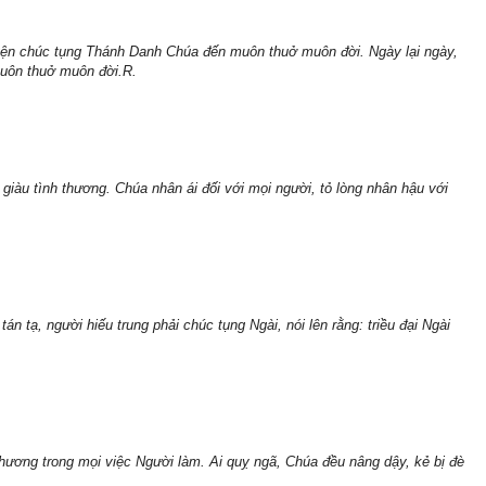
yện chúc tụng Thánh Danh Chúa đến muôn thuở muôn đời. Ngày lại ngày,
uôn thuở muôn đời.R.
giàu tình thương. Chúa nhân ái đối với mọi người, tỏ lòng nhân hậu với
n tạ, người hiếu trung phải chúc tụng Ngài, nói lên rằng: triều đại Ngài
thương trong mọi việc Người làm. Ai quỵ ngã, Chúa đều nâng dậy, kẻ bị đè