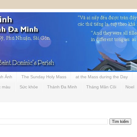
nh Ảnh
The Sunday Holy Mass
at the Mass during the Day
c màu
Sức khỏe
Thánh Đa Minh
Tháng Mân Côi
Noel