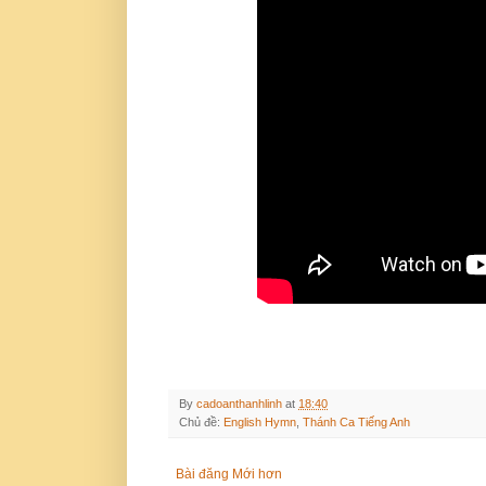
By
cadoanthanhlinh
at
18:40
Chủ đề:
English Hymn
,
Thánh Ca Tiếng Anh
Bài đăng Mới hơn