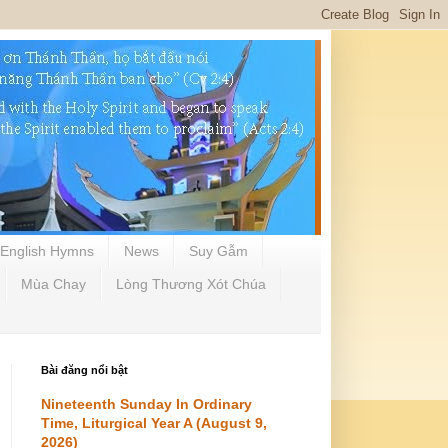
English Hymns
News
Suy Gẫm
Mùa Chay
Lòng Thương Xót Chúa
Bài đăng nổi bật
Nineteenth Sunday In Ordinary
Time, Liturgical Year A (August 9,
2026)