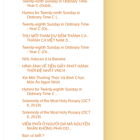
Twenty-ninth Sunday in Ordinary Time-
Year C (Octob...
Hymns for Twenty-ninth Sunday in
Ordinary Time C (...
Twenty-eighth Sunday in Ordinary Time
- Year C (Oc...
THƯ MỜI THAM DỰ ĐÊM THÁNH CA -
THÁNH CA VIỆT NAM S...
Twenty-eighth Sunday in Ordinary Time
- Year C (Oc...
NHL Astuces à la Banane
HÌNH ẢNH VỀ TIỀN GIẤY PHÁT HÀNH
THỜI ĐỆ NHẤT VNCH
Xin Mời Thưởng Thức Và Bình Chọn
Món Ăn Ngon Nhứt
Hymns for Twenty-eighth Sunday in
Ordinary Time C ...
Solemnity of the Most Holy Rosary (OCT
6, 2019)
Solemnity of the Most Holy Rosary (OCT
6, 2019)
VIÊM PHỔI Ở NGƯỜI GIÀ MÀ NGUYÊN
NHÂN KHÔNG PHẢI DO...
Bạn có biết ?