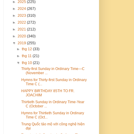
►
2025
(225)
►
2024
(267)
►
2023
(310)
►
2022
(272)
►
2021
(212)
►
2020
(340)
▼
2019
(255)
►
thg 12
(33)
►
thg 11
(21)
▼
thg 10
(21)
Thirty-first Sunday in Ordinary Time—C
(November ...
Hymns for Thirty-first Sunday in Ordinary
Time C (...
HAPPY BIRTHDAY 85TH TO FR.
JOACHIM
Thirtieth Sunday in Ordinary Time-Year
C (October ...
Hymns for Thirtieth Sunday in Ordinary
Time C (Oct...
Trung Quốc tảo mộ với công nghệ hiện
đại