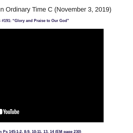
 in Ordinary Time C (November 3, 2019)
S #191: “Glory and Praise to Our God”
 Ps 145:1-2, 8-9, 10-11, 13, 14 (EM page 230)