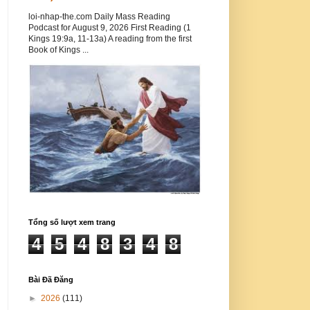
loi-nhap-the.com Daily Mass Reading
Podcast for August 9, 2026 First Reading (1
Kings 19:9a, 11-13a) A reading from the first
Book of Kings ...
Tổng số lượt xem trang
4
5
4
8
3
4
8
Bài Đã Đăng
►
2026
(111)