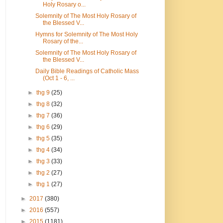
Holy Rosary o...
Solemnity of The Most Holy Rosary of
the Blessed V...
Hymns for Solemnity of The Most Holy
Rosary of the...
Solemnity of The Most Holy Rosary of
the Blessed V...
Daily Bible Readings of Catholic Mass
(Oct 1 - 6, ...
►
thg 9
(25)
►
thg 8
(32)
►
thg 7
(36)
►
thg 6
(29)
►
thg 5
(35)
►
thg 4
(34)
►
thg 3
(33)
►
thg 2
(27)
►
thg 1
(27)
►
2017
(380)
►
2016
(557)
►
2015
(1181)