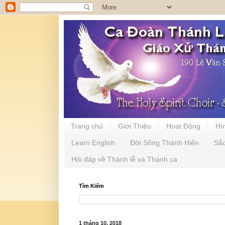
Trang chủ
Giới Thiệu
Hoạt Động
Hì
Learn English
Đời Sống Thánh Hiến
Sắ
Hỏi đáp về Thánh lễ và Thánh ca
Tìm Kiếm
1 tháng 10, 2018