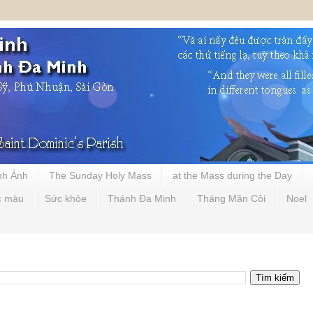
nh Ảnh
The Sunday Holy Mass
at the Mass during the Day
c màu
Sức khỏe
Thánh Đa Minh
Tháng Mân Côi
Noel