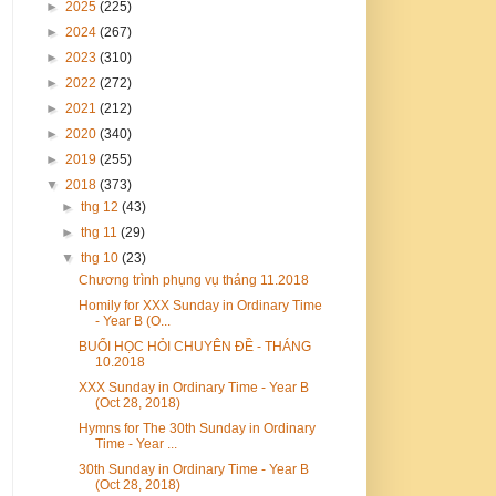
►
2025
(225)
►
2024
(267)
►
2023
(310)
►
2022
(272)
►
2021
(212)
►
2020
(340)
►
2019
(255)
▼
2018
(373)
►
thg 12
(43)
►
thg 11
(29)
▼
thg 10
(23)
Chương trình phụng vụ tháng 11.2018
Homily for XXX Sunday in Ordinary Time
- Year B (O...
BUỔI HỌC HỎI CHUYÊN ĐỀ - THÁNG
10.2018
XXX Sunday in Ordinary Time - Year B
(Oct 28, 2018)
Hymns for The 30th Sunday in Ordinary
Time - Year ...
30th Sunday in Ordinary Time - Year B
(Oct 28, 2018)