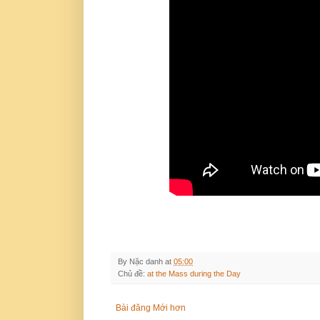
By
Nặc danh
at
05:00
Chủ đề:
at the Mass during the Day
Bài đăng Mới hơn