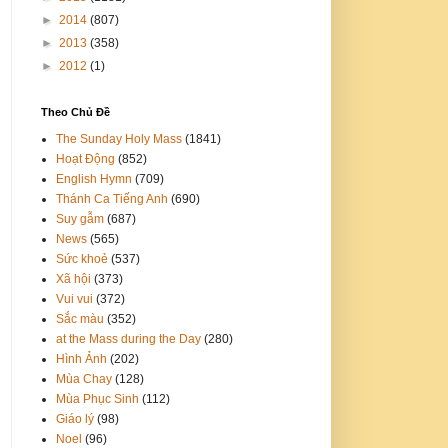
►
2014
(807)
►
2013
(358)
►
2012
(1)
Theo Chủ Đề
The Sunday Holy Mass
(1841)
Hoạt Động
(852)
English Hymn
(709)
Thánh Ca Tiếng Anh
(690)
Suy gẫm
(687)
News
(565)
Sức khoẻ
(537)
Xã hội
(373)
Vui vui
(372)
Sắc màu
(352)
at the Mass during the Day
(280)
Hình Ảnh
(202)
Mùa Chay
(128)
Mùa Phục Sinh
(112)
Giáo lý
(98)
Noel
(96)