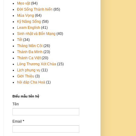
Mẹo vặt
(94)
Đời Sống Thánh hiến
(85)
Mùa Vọng
(64)
Kỹ Năng Sống
(58)
Learn English
(41)
Sinh nhật và Bổn Mạng
(40)
Tết
(34)
Tháng Mân Côi
(26)
Thánh Đa Minh
(23)
Thánh Ca Việt
(20)
Lòng Thương Xót Chúa
(15)
Lịch phụng vụ
(11)
Giới Thiệu
(3)
hỏi đáp Cha Hoà
(1)
Biểu mẫu liên hệ
Tên
Email
*