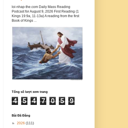
loi-nhap-the.com Daily Mass Reading
Podcast for August 9, 2026 First Reading (1
Kings 19:9a, 11-13a) A reading from the first
Book of Kings ...
Tổng số lượt xem trang
4
5
4
7
0
5
9
Bài Đã Đăng
►
2026
(111)