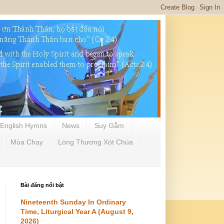
English Hymns
News
Suy Gẫm
Mùa Chay
Lòng Thương Xót Chúa
Bài đăng nổi bật
Nineteenth Sunday In Ordinary
Time, Liturgical Year A (August 9,
2026)