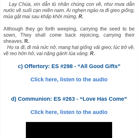
Lạy Chúa, xin dẫn tù nhân chúng con về, như mưa dẫn
nước về suối cạn miền nam. Ai nghẹn ngào ra đi gieo giống,
mùa gặt mai sau khấp khởi mừng.
R.
Although they go forth weeping, carrying the seed to be
sown, They shall come back rejoicing, carrying their
sheaves.
R.
Họ ra đi, đi mà nức nở, mang hạt giống vãi gieo; lúc trở về,
về reo hớn hở, vai nặng gánh lúa vàng.
R.
c) Offertory: ES #298 - “All Good Gifts”
Click here, listen to the audio
d) Communion: ES #263 - “Love Has Come”
Click here, listen to the audio