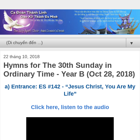
▼
22 tháng 10, 2018
Hymns for The 30th Sunday in
Ordinary Time - Year B (Oct 28, 2018)
a) Entrance: ES #142 - “Jesus Christ, You Are My
Life”
Click here, listen to the audio