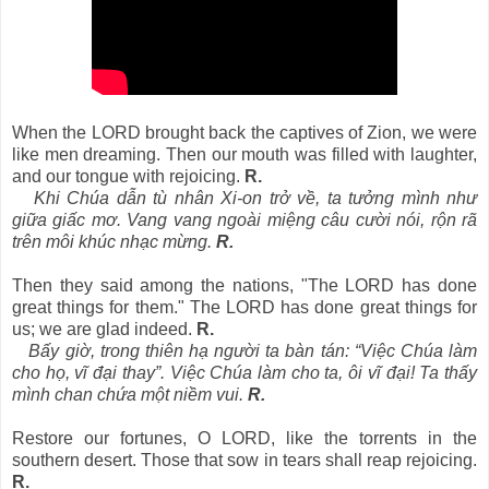
When the LORD brought back the captives of Zion, we were
like men dreaming. Then our mouth was filled with laughter,
and our tongue with rejoicing.
R.
Khi Chúa dẫn tù nhân Xi-on trở về, ta tưởng mình như
giữa giấc mơ. Vang vang ngoài miệng câu cười nói, rộn rã
trên môi khúc nhạc mừng.
R.
Then they said among the nations, "The LORD has done
great things for them." The LORD has done great things for
us; we are glad indeed.
R.
Bấy giờ, trong thiên hạ người ta bàn tán: “Việc Chúa làm
cho họ, vĩ đại thay”. Việc Chúa làm cho ta, ôi vĩ đại! Ta thấy
mình chan chứa một niềm vui.
R.
Restore our fortunes, O LORD, like the torrents in the
southern desert. Those that sow in tears shall reap rejoicing.
R.